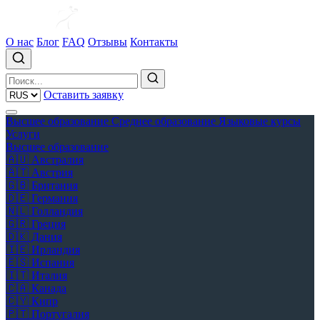
О нас
Блог
FAQ
Отзывы
Контакты
Оставить заявку
Высшее образование
Среднее образование
Языковые курсы
Услуги
Высшее образование
🇦🇺
Австралия
🇦🇹
Австрия
🇬🇧
Британия
🇩🇪
Германия
🇳🇱
Голландия
🇬🇷
Греция
🇩🇰
Дания
🇮🇪
Ирландия
🇪🇸
Испания
🇮🇹
Италия
🇨🇦
Канада
🇨🇾
Кипр
🇵🇹
Португалия