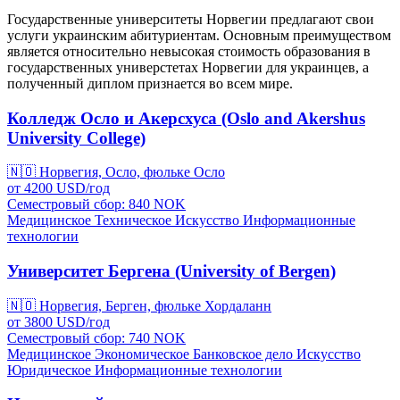
Государственные университеты Норвегии предлагают свои
услуги украинским абитуриентам. Основным преимуществом
является относительно невысокая стоимость образования в
государственных универстетах Норвегии для украинцев, а
полученный диплом признается во всем мире.
Колледж Осло и Акерсхуса (Oslo and Akershus
University College)
🇳🇴
Норвегия, Осло, фюльке Осло
от
4200
USD/
год
Семестровый сбор: 840
NOK
Медицинское
Техническое
Искусство
Информационные
технологии
Университет Бергена (University of Bergen)
🇳🇴
Норвегия, Берген, фюльке Хордаланн
от
3800
USD/
год
Семестровый сбор: 740
NOK
Медицинское
Экономическое
Банковское дело
Искусство
Юридическое
Информационные технологии