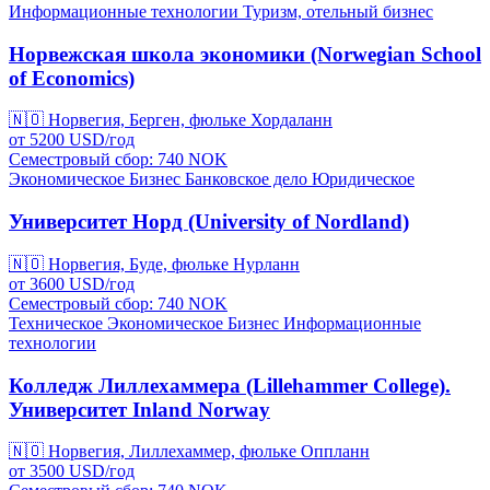
Информационные технологии
Туризм, отельный бизнес
Норвежская школа экономики (Norwegian School
of Economics)
🇳🇴
Норвегия, Берген, фюльке Хордаланн
от
5200
USD/
год
Семестровый сбор: 740
NOK
Экономическое
Бизнес
Банковское дело
Юридическое
Университет Норд (University of Nordland)
🇳🇴
Норвегия, Буде, фюльке Нурланн
от
3600
USD/
год
Семестровый сбор: 740
NOK
Техническое
Экономическое
Бизнес
Информационные
технологии
Колледж Лиллехаммера (Lillehammer College).
Университет Inland Norway
🇳🇴
Норвегия, Лиллехаммер, фюльке Оппланн
от
3500
USD/
год