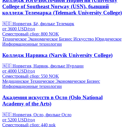
Колледж Юго-Восточной Норвегии (University
College of Southeast Norway (USN), бывший
колледж Телемарка (Telemark University College)
🇳🇴
Норвегия, Бё, фюльке Телемарк
от
3600
USD/
год
Семестровый сбор: 800
NOK
Техническое
Экономическое
Бизнес
Искусство
Юридическое
Информационные технологии
Колледж Нарвика (Narvik University College)
🇳🇴
Норвегия, Нарвик, фюльке Нурланн
от
4000
USD/
год
Семестровый сбор: 550
NOK
Медицинское
Техническое
Экономическое
Бизнес
Информационные технологии
Академия искусств в Осло (Oslo National
Academy of the Arts)
🇳🇴
Норвегия, Осло, фюльке Осло
от
5200
USD/
год
Семестровый сбор: 440
nok