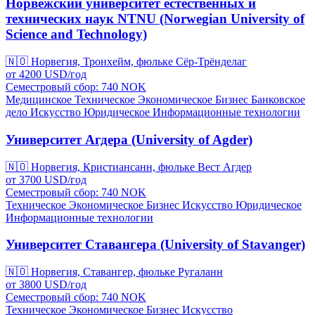
Норвежский университет естественных и
технических наук NTNU (Norwegian University of
Science and Technology)
🇳🇴
Норвегия, Тронхейм, фюльке Сёр-Трёнделаг
от
4200
USD/
год
Семестровый сбор: 740
NOK
Медицинское
Техническое
Экономическое
Бизнес
Банковское
дело
Искусство
Юридическое
Информационные технологии
Университет Агдера (University of Agder)
🇳🇴
Норвегия, Кристиансанн, фюльке Вест Агдер
от
3700
USD/
год
Семестровый сбор: 740
NOK
Техническое
Экономическое
Бизнес
Искусство
Юридическое
Информационные технологии
Университет Ставангера (University of Stavanger)
🇳🇴
Норвегия, Ставангер, фюльке Ругаланн
от
3800
USD/
год
Семестровый сбор: 740
NOK
Техническое
Экономическое
Бизнес
Искусство