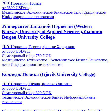
🇳🇴
Норвегия, Тромсе
от
3600
USD/
год
Медицинское
Экономическое
Банковское дело
Юридическое
Информационные технологии
Университет Западной Норвегии (Western
Norway University of Applied Sciences), бывший
Bergen University College
🇳🇴
Норвегия, Берген, фюльке Хордаланн
от
3800
USD/
год
Семестровый сбор: 750
NOK
Медицинское
Техническое
Экономическое
Бизнес
Банковское
дело
Информационные технологии
Колледж Йовика (Gjøvik University College)
🇳🇴
Норвегия, Йёвик, фюльке Оппланн
от
3500
USD/
год
Семестровый сбор: 820
NOK
Техническое
Экономическое
Бизнес
Информационные
технологии