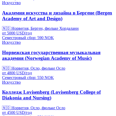
Искусство
Академия искусства и дизайна в Бергене (Bergen
Academy of Art and Design)
🇳🇴
Норвегия, Берген, фюльке Хордаланн
от
5000
USD/
год
Семестровый сбор: 590
NOK
Искусство
Норвежская государственная музыкальная
академия (Norwegian Academy of Music)
🇳🇴
Норвегия, Осло, фюльке Осло
от
4800
USD/
год
Семестровый сбор: 550
NOK
Искусство
Колледж Lovisenberg (Lovisenberg College of
Diakonia and Nursing)
🇳🇴
Норвегия, Осло, фюльке Осло
от
4500
USD/
год