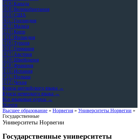
🇨🇦
Канада
🇬🇧
Великобритания
🇺🇸
США
🇳🇱
Голландия
🇲🇹
Мальта
🇨🇾
Кипр
🇮🇪
Ирландия
🇹🇷
Турция
🇩🇪
Германия
🇦🇹
Австрия
🇨🇭
Швейцария
🇫🇷
Франция
🇪🇸
Испания
🇵🇱
Польша
🇨🇿
Чехия
Курсы английского языка →
Курсы немецкого языка →
Все языковые курсы →
Услуги
Высшее образование
»
Норвегия
»
Университеты Норвегии
»
Государственные
Университеты Норвегии
Государственные университеты