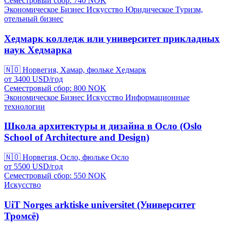
Семестровый сбор: 740
NOK
Экономическое
Бизнес
Искусство
Юридическое
Туризм,
отельный бизнес
Хедмарк колледж или университет прикладных
наук Хедмарка
🇳🇴
Норвегия, Хамар, фюльке Хедмарк
от
3400
USD/
год
Семестровый сбор: 800
NOK
Экономическое
Бизнес
Искусство
Информационные
технологии
Школа архитектуры и дизайна в Осло (Oslo
School of Architecture and Design)
🇳🇴
Норвегия, Осло, фюльке Осло
от
5500
USD/
год
Семестровый сбор: 550
NOK
Искусство
UiT Norges arktiske universitet (Университет
Тромсё)