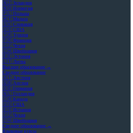
🇳🇿
Зеландия
🇳🇴
Норвегия
🇵🇱
Польша
🇲🇹
Мальта
🇸🇰
Словакия
🇺🇸
США
🇹🇷
Турция
🇫🇷
Франция
🇨🇿
Чехия
🇨🇭
Швейцария
🇪🇪
Эстония
🇱🇹
Литва
Высшее образование →
Среднее образование
🇦🇹
Австрия
🇬🇧
Англия
🇩🇪
Германия
🇳🇱
Голландия
🇨🇦
Канада
🇺🇸
США
🇪🇸
Испания
🇨🇿
Чехия
🇨🇭
Швейцария
Среднее образование →
Языковые курсы