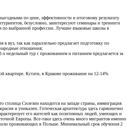
 выгодными по цене, эффективности и итоговому результату
итуриентов, безусловно, заинтересуют семинары и тренинги
ием по выбранной профессии. Лучшие языковые школы в
ния в вуз, так как параллельно предлагает подготовку по
ународные отношения;
-х недельный тур с проживанием и питанием предлагается за
ной квартире. Кстати, в Кракове проживание на 12-14%
то столица Силезии находится на западе страны, иммиграция
красив и уникален. Готическая архитектура здесь гармонично
 характеризует его жителей как позитивных людей, умеющих и
сточной Европы. Все-таки здесь очень много мигрантов именно
щих или проживающих в Польше. Минимальный срок обучения 2