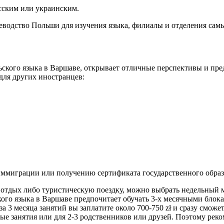
усским или украинским.
еводство Польши для изучения языка, филиалы и отделения самы
ского языка в Варшаве, открывает отличные перспективы и пре
для других иностранцев:
ммиграции или получению сертификата государственного образ
 отдых либо туристическую поездку, можно выбрать недельный 
го языка в Варшаве предпочитает обучать 3-х месячными блок
за 3 месяца занятий вы заплатите около 700-750 zł и сразу сможе
ые занятия или для 2-3 родственников или друзей. Поэтому реко