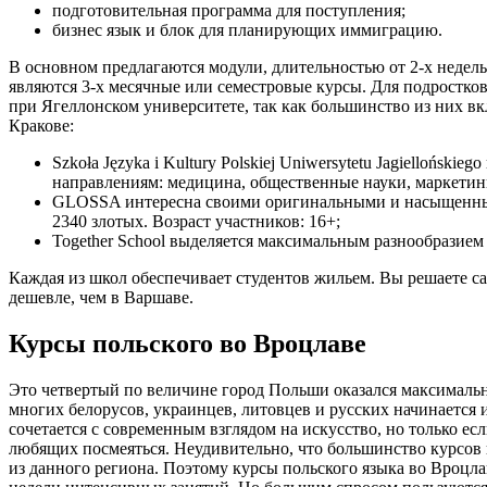
подготовительная программа для поступления;
бизнес язык и блок для планирующих иммиграцию.
В основном предлагаются модули, длительностью от 2-х недел
являются 3-х месячные или семестровые курсы. Для подростков
при Ягеллонском университете, так как большинство из них вк
Кракове:
Szkoła Języka i Kultury Polskiej Uniwersytetu Jagiellońsk
направлениям: медицина, общественные науки, маркетин
GLOSSA интересна своими оригинальными и насыщенными 
2340 злотых. Возраст участников: 16+;
Together School выделяется максимальным разнообразием
Каждая из школ обеспечивает студентов жильем. Вы решаете са
дешевле, чем в Варшаве.
Курсы польского во Вроцлаве
Это четвертый по величине город Польши оказался максимальн
многих белорусов, украинцев, литовцев и русских начинается 
сочетается с современным взглядом на искусство, но только е
любящих посмеяться. Неудивительно, что большинство курсов 
из данного региона. Поэтому курсы польского языка во Вроц