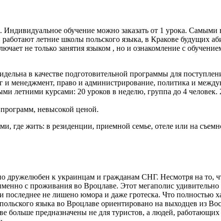
ь. Индивидуальное обучение можно заказать от 1 урока. Самыми
 работают летние школы польского языка, в Кракове будущих аб
лючает не только занятия языком , но и ознакомление с обучен
iego идельна в качестве подготовительной программы для поступле
г и менеджмент, право и администрирование, политика и межд
летними курсами: 20 уроков в неделю, группа до 4 человек. 2
 программ, невысокой ценой.
ми, где жить: в резиденции, приемной семье, отеле или на съем
о дружелюбен к украинцам и гражданам СНГ. Несмотря на то, ч
именно с проживания во Вроцлаве. Этот мегаполис удивительно 
сли последнее не лишено юмора и даже гротеска. Что полностью
польского языка во Вроцлаве ориентировано на выходцев из Во
лаве больше предназначены не для туристов, а людей, работаю