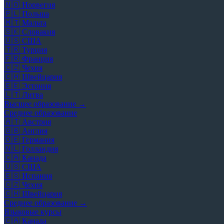
🇳🇴
Норвегия
🇵🇱
Польша
🇲🇹
Мальта
🇸🇰
Словакия
🇺🇸
США
🇹🇷
Турция
🇫🇷
Франция
🇨🇿
Чехия
🇨🇭
Швейцария
🇪🇪
Эстония
🇱🇹
Литва
Высшее образование →
Среднее образование
🇦🇹
Австрия
🇬🇧
Англия
🇩🇪
Германия
🇳🇱
Голландия
🇨🇦
Канада
🇺🇸
США
🇪🇸
Испания
🇨🇿
Чехия
🇨🇭
Швейцария
Среднее образование →
Языковые курсы
🇨🇦
Канада