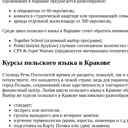
Проживание в Варшаве предлагается разнообразное:
в общежитии от 60 евро/месяц;
комната в студенческой квартире или принимающей семье
аренда отдельной жилплощади от 300 евро/месяц.
Среди школ польского языка в Варшаве стоит обратить внимани
Together School (огромный выбор программ);
Polski Instytut Językowy (лучшее соотношение количество 
CPS & Aspre Warsaw (продвинутое материально-техничес
Курсы польского языка в Кракове
Столица Речи Посполитой времен ее расцвета, пожалуй, так и не
почувствуете, что находитесь в чужой стране, ведь для украин
город Польши, сохранивший свою царственность и элитарност
финансовый центр. Любая школа польского языка в Кракове обяз
Выбор же курсов польского в Кракове максимально разнообраз
стандарт;
экспресс или интенсив;
группы выходного дня и вечерние занятия;
изучение терминологии (врачи, юристы, инженеры и т.д.)
подготовка на Карту Поляка или сдачу экзамена;