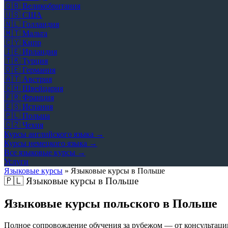
🇬🇧
Великобритания
🇺🇸
США
🇳🇱
Голландия
🇲🇹
Мальта
🇨🇾
Кипр
🇮🇪
Ирландия
🇹🇷
Турция
🇩🇪
Германия
🇦🇹
Австрия
🇨🇭
Швейцария
🇫🇷
Франция
🇪🇸
Испания
🇵🇱
Польша
🇨🇿
Чехия
Курсы английского языка →
Курсы немецкого языка →
Все языковые курсы →
Услуги
Языковые курсы
»
Языковые курсы в Польше
🇵🇱
Языковые курсы в Польше
Языковые курсы польского в Польше
Полное сопровождение обучения за рубежом — от консультаци