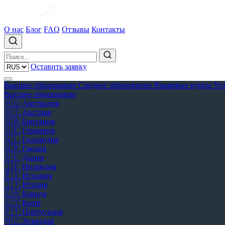
О нас
Блог
FAQ
Отзывы
Контакты
Оставить заявку
Высшее образование
Среднее образование
Языковые курсы
Ус
Высшее образование
🇦🇺
Австралия
🇦🇹
Австрия
🇬🇧
Британия
🇩🇪
Германия
🇳🇱
Голландия
🇬🇷
Греция
🇩🇰
Дания
🇮🇪
Ирландия
🇪🇸
Испания
🇮🇹
Италия
🇨🇦
Канада
🇨🇾
Кипр
🇵🇹
Португалия
🇳🇿
Зеландия