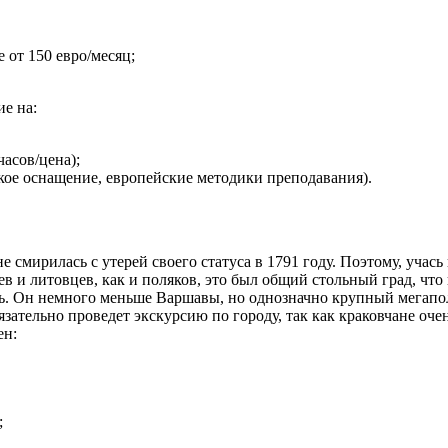
 от 150 евро/месяц;
е на:
часов/цена);
кое оснащение, европейские методики преподавания).
 смирилась с утерей своего статуса в 1791 году. Поэтому, учась
цев и литовцев, как и поляков, это был общий стольный град, что
ь. Он немного меньше Варшавы, но однозначно крупный мегапо
ательно проведет экскурсию по городу, так как краковчане очень
ен:
;