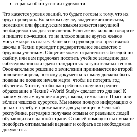
справка об отсутствии судимости.
Что касается уровня знаний, то будьте готовы к тому, что их
будут проверять. Во всяком случае, владение английским,
немецким или французским языком является насущной
необходимостью для зачисления. Если же вы хорошо говорите
и пишите по-чешски, то на плохое знание других языков
могут «закрыть глаза». Чаще всего руководство престижной
школы в Чехии проводит предварительное знакомство с
будущим учеником. Общение может ограничиться беседой по
скайпу, или вам предложат посетить учебное заведение для
собеседования или сдачи стандартных вступительных тестов.
Окончательное решение о зачислении принимается во второй
половине апреля, поэтому документы в школу должны быть
поданы не позднее начала марта, чтобы не потерять год
обучения. Хотите, чтобы ваш ребенок получил среднее
образование в Чехии? «World Study» сделает это для вас! К
вашим услугам лучшие лицеи, школы, гимназии в Праге или
вблизи чешских курортов. Мы имеем полную информацию о
ценах на учебу и проживание для украинцев в Чешской
республике, регулярно получаем отзывы от реальных людей,
обучающихся в данной стране. С нашей помощью вы сможете
подобрать оптимальный вариант и собрать все необходимые
документы.