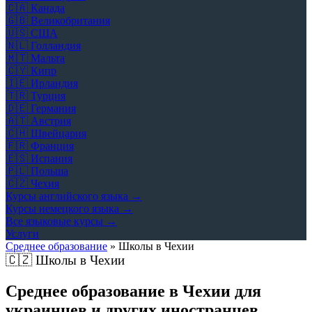
🇨🇦
Канада
🇬🇧
Великобритания
🇺🇸
США
🇳🇱
Голландия
🇲🇹
Мальта
🇨🇾
Кипр
🇮🇪
Ирландия
🇹🇷
Турция
🇩🇪
Германия
🇦🇹
Австрия
🇨🇭
Швейцария
🇫🇷
Франция
🇪🇸
Испания
🇵🇱
Польша
🇨🇿
Чехия
Курсы английского языка →
Курсы немецкого языка →
Все языковые курсы →
Услуги
Среднее образование
»
Школы в Чехии
🇨🇿
Школы в Чехии
Среднее образование в Чехии для
украинцев и других иностранцев