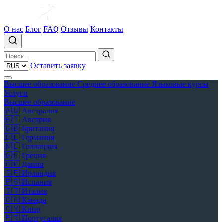
О нас
Блог
FAQ
Отзывы
Контакты
Оставить заявку
Высшее образование
Среднее образование
Языковые курсы
Услуги
Высшее образование
🇦🇺
Австралия
🇦🇹
Австрия
🇬🇧
Британия
🇩🇪
Германия
🇳🇱
Голландия
🇬🇷
Греция
🇩🇰
Дания
🇮🇪
Ирландия
🇪🇸
Испания
🇮🇹
Италия
🇨🇦
Канада
🇨🇾
Кипр
🇵🇹
Португалия