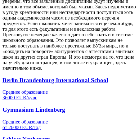
уверены, что все заявленные дисциплины будут изучены и
именно в том объеме, который был указан. Здесь недопустимо
в угоду креативности или нестандартности поступиться хоть
одним академическим часом из необходимого перечня
предметов. Если школьник хочет заниматься еще чем-нибудь,
то для этого есть факультативы и внеклассная работа.
Пресловутое немецкое качество дает о себе знать и в системе
школьного образования. Это позволяет выпускникам не
только поступать в наиболее престижные ВУЗы мира, но и
«обходить на повороте» абитуриентов с аттестатами элитных
школ из других стран Европы. И это несмотря на то, что цена
на учебу для иностранцев, в том числе и украинцев, здесь
значительно ниже.
Berlin Brandenburg International School
Среднее образование
36000
EUR/
курс
Gymnasium Lindenberg
Среднее образование
от
26000
EUR/
год