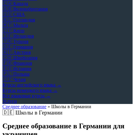
🇨🇦
Канада
🇬🇧
Великобритания
🇺🇸
США
🇳🇱
Голландия
🇲🇹
Мальта
🇨🇾
Кипр
🇮🇪
Ирландия
🇹🇷
Турция
🇩🇪
Германия
🇦🇹
Австрия
🇨🇭
Швейцария
🇫🇷
Франция
🇪🇸
Испания
🇵🇱
Польша
🇨🇿
Чехия
Курсы английского языка →
Курсы немецкого языка →
Все языковые курсы →
Услуги
Среднее образование
»
Школы в Германии
🇩🇪
Школы в Германии
Среднее образование в Германии для
украинцев