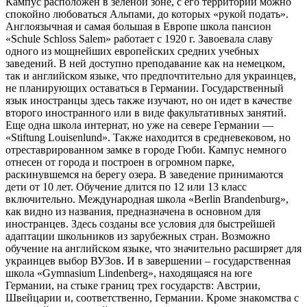
Кампус расположен в зеленой зоне, с его территории можно
спокойно любоваться Альпами, до которых «рукой подать».
Англоязычная и самая большая в Европе школа пансион
«Schule Schloss Salem» работает с 1920 г. Завоевала славу
одного из мощнейших европейских средних учебных
заведений. В ней доступно преподавание как на немецком,
так и английском языке, что предпочтительно для украинцев,
не планирующих оставаться в Германии. Государственный
язык иностранцы здесь также изучают, но он идет в качестве
второго иностранного или в виде факультативных занятий.
Еще одна школа интернат, но уже на севере Германии —
«Stiftung Louisenlund». Также находится в средневековом, но
отреставрированном замке в городе Гюби. Кампус немного
отнесен от города и построен в огромном парке,
раскинувшемся на берегу озера. В заведение принимаются
дети от 10 лет. Обучение длится по 12 или 13 класс
включительно. Международная школа «Berlin Brandenburg»,
как видно из названия, предназначена в основном для
иностранцев. Здесь созданы все условия для быстрейшей
адаптации школьников из зарубежных стран. Возможно
обучение на английском языке, что значительно расширяет для
украинцев выбор ВУЗов. И в завершении – государственная
школа «Gymnasium Lindenberg», находящаяся на юге
Германии, на стыке границ трех государств: Австрии,
Швейцарии и, соответственно, Германии. Кроме знакомства с