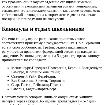
как правило, они владеют отдельно стоящими замками,
огромными и ухоженными зелеными зонами, конюшнями,
теплицами, Ботаническими садами и т.д. Также нередко есть
собственный автопарк, на котором дети ездят в недалекие
поездки, на природу или на экскурсии.
Каникулы и отдых школьников
Обычно каникулярное расписание приватных школ
соответствует принятому в государственных. Но в Германии
есть и свои особенности. График отдыха школьников
регулируется правилами федеральной земли, где находится
заведение. Регионы разделены на 5 групп, где время каникул
приблизительно совпадает:
Мекленбург-Передняя Померания, Берлин, Бранденбург,
Гамбург, Шлезвиг-Гольштейн;
Северный Рейн-Вестфалия;
Вся Саксония, Бремен, Тюрингия;
Саар, Гессен, Рейнланд-Пфальц;
Бавария, Баден-Вюртемберг.
Поэтому можно говорить лишь об общей схеме каникул:
перерыв через каждые 3-5 недель, время отдыха – 5-7 дней,