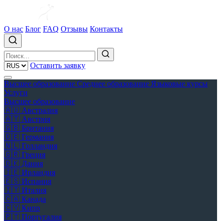
О нас
Блог
FAQ
Отзывы
Контакты
Оставить заявку
Высшее образование
Среднее образование
Языковые курсы
Услуги
Высшее образование
🇦🇺
Австралия
🇦🇹
Австрия
🇬🇧
Британия
🇩🇪
Германия
🇳🇱
Голландия
🇬🇷
Греция
🇩🇰
Дания
🇮🇪
Ирландия
🇪🇸
Испания
🇮🇹
Италия
🇨🇦
Канада
🇨🇾
Кипр
🇵🇹
Португалия