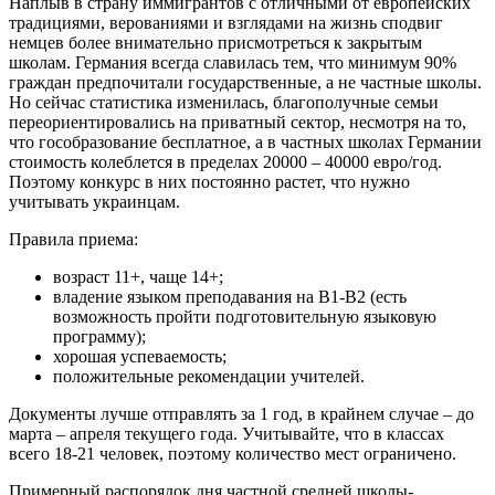
Наплыв в страну иммигрантов с отличными от европейских
традициями, верованиями и взглядами на жизнь сподвиг
немцев более внимательно присмотреться к закрытым
школам. Германия всегда славилась тем, что минимум 90%
граждан предпочитали государственные, а не частные школы.
Но сейчас статистика изменилась, благополучные семьи
переориентировались на приватный сектор, несмотря на то,
что гособразование бесплатное, а в частных школах Германии
стоимость колеблется в пределах 20000 – 40000 евро/год.
Поэтому конкурс в них постоянно растет, что нужно
учитывать украинцам.
Правила приема:
возраст 11+, чаще 14+;
владение языком преподавания на В1-В2 (есть
возможность пройти подготовительную языковую
программу);
хорошая успеваемость;
положительные рекомендации учителей.
Документы лучше отправлять за 1 год, в крайнем случае – до
марта – апреля текущего года. Учитывайте, что в классах
всего 18-21 человек, поэтому количество мест ограничено.
Примерный распорядок дня частной средней школы-