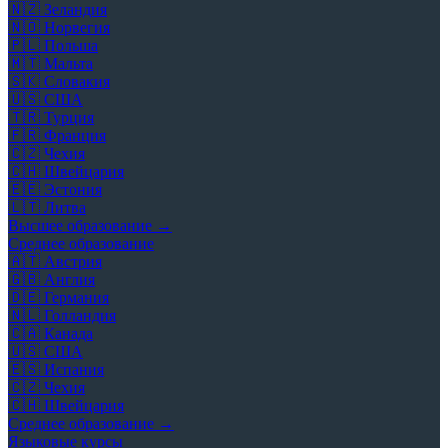
🇳🇿
Зеландия
🇳🇴
Норвегия
🇵🇱
Польша
🇲🇹
Мальта
🇸🇰
Словакия
🇺🇸
США
🇹🇷
Турция
🇫🇷
Франция
🇨🇿
Чехия
🇨🇭
Швейцария
🇪🇪
Эстония
🇱🇹
Литва
Высшее образование →
Среднее образование
🇦🇹
Австрия
🇬🇧
Англия
🇩🇪
Германия
🇳🇱
Голландия
🇨🇦
Канада
🇺🇸
США
🇪🇸
Испания
🇨🇿
Чехия
🇨🇭
Швейцария
Среднее образование →
Языковые курсы