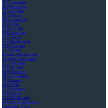
🇳🇿
Зеландия
🇳🇴
Норвегия
🇵🇱
Польша
🇲🇹
Мальта
🇸🇰
Словакия
🇺🇸
США
🇹🇷
Турция
🇫🇷
Франция
🇨🇿
Чехия
🇨🇭
Швейцария
🇪🇪
Эстония
🇱🇹
Литва
Высшее образование →
Среднее образование
🇦🇹
Австрия
🇬🇧
Англия
🇩🇪
Германия
🇳🇱
Голландия
🇨🇦
Канада
🇺🇸
США
🇪🇸
Испания
🇨🇿
Чехия
🇨🇭
Швейцария
Среднее образование →
Языковые курсы