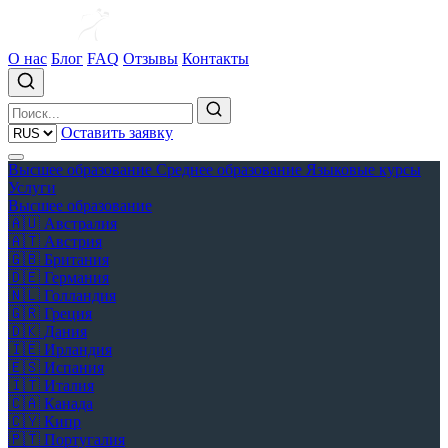
О нас
Блог
FAQ
Отзывы
Контакты
Оставить заявку
Высшее образование
Среднее образование
Языковые курсы
Услуги
Высшее образование
🇦🇺
Австралия
🇦🇹
Австрия
🇬🇧
Британия
🇩🇪
Германия
🇳🇱
Голландия
🇬🇷
Греция
🇩🇰
Дания
🇮🇪
Ирландия
🇪🇸
Испания
🇮🇹
Италия
🇨🇦
Канада
🇨🇾
Кипр
🇵🇹
Португалия