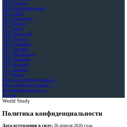
🇨🇦
Канада
🇬🇧
Великобритания
🇺🇸
США
🇳🇱
Голландия
🇲🇹
Мальта
🇨🇾
Кипр
🇮🇪
Ирландия
🇹🇷
Турция
🇩🇪
Германия
🇦🇹
Австрия
🇨🇭
Швейцария
🇫🇷
Франция
🇪🇸
Испания
🇵🇱
Польша
🇨🇿
Чехия
Курсы английского языка →
Курсы немецкого языка →
Все языковые курсы →
Услуги
World Study
Политика конфиденциальности
Дата вступления в силу:
26 апреля 2026 года