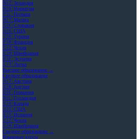
🇳🇿
Зеландия
🇳🇴
Норвегия
🇵🇱
Польша
🇲🇹
Мальта
🇸🇰
Словакия
🇺🇸
США
🇹🇷
Турция
🇫🇷
Франция
🇨🇿
Чехия
🇨🇭
Швейцария
🇪🇪
Эстония
🇱🇹
Литва
Высшее образование →
Среднее образование
🇦🇹
Австрия
🇬🇧
Англия
🇩🇪
Германия
🇳🇱
Голландия
🇨🇦
Канада
🇺🇸
США
🇪🇸
Испания
🇨🇿
Чехия
🇨🇭
Швейцария
Среднее образование →
Языковые курсы