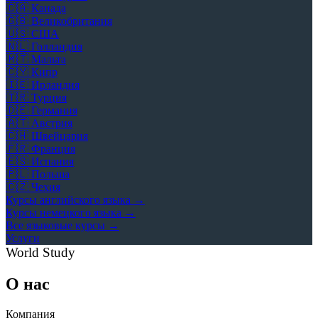
🇨🇦
Канада
🇬🇧
Великобритания
🇺🇸
США
🇳🇱
Голландия
🇲🇹
Мальта
🇨🇾
Кипр
🇮🇪
Ирландия
🇹🇷
Турция
🇩🇪
Германия
🇦🇹
Австрия
🇨🇭
Швейцария
🇫🇷
Франция
🇪🇸
Испания
🇵🇱
Польша
🇨🇿
Чехия
Курсы английского языка →
Курсы немецкого языка →
Все языковые курсы →
Услуги
World Study
О нас
Компания