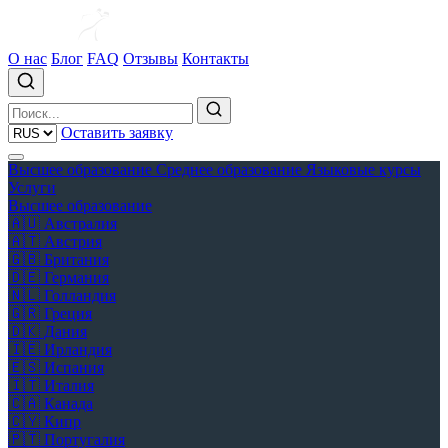
О нас
Блог
FAQ
Отзывы
Контакты
Оставить заявку
Высшее образование
Среднее образование
Языковые курсы
Услуги
Высшее образование
🇦🇺
Австралия
🇦🇹
Австрия
🇬🇧
Британия
🇩🇪
Германия
🇳🇱
Голландия
🇬🇷
Греция
🇩🇰
Дания
🇮🇪
Ирландия
🇪🇸
Испания
🇮🇹
Италия
🇨🇦
Канада
🇨🇾
Кипр
🇵🇹
Португалия