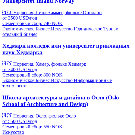
Университет Inland Norway
🇳🇴
Норвегия, Лиллехаммер, фюльке Оппланн
от
3500
USD/
год
Семестровый сбор: 740
NOK
Экономическое
Бизнес
Искусство
Юридическое
Туризм,
отельный бизнес
Хедмарк колледж или университет прикладных
наук Хедмарка
🇳🇴
Норвегия, Хамар, фюльке Хедмарк
от
3400
USD/
год
Семестровый сбор: 800
NOK
Экономическое
Бизнес
Искусство
Информационные
технологии
Школа архитектуры и дизайна в Осло (Oslo
School of Architecture and Design)
🇳🇴
Норвегия, Осло, фюльке Осло
от
5500
USD/
год
Семестровый сбор: 550
NOK
Искусство