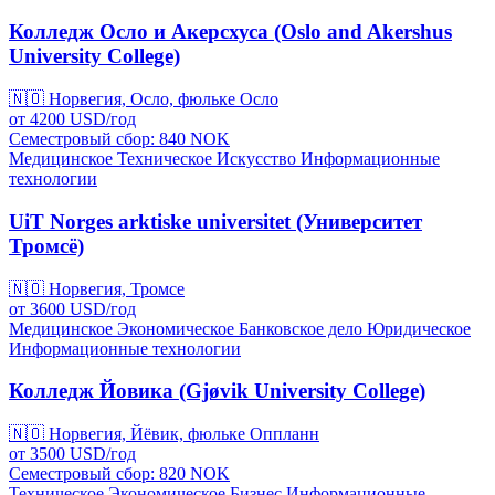
Колледж Осло и Акерсхуса (Oslo and Akershus
University College)
🇳🇴
Норвегия, Осло, фюльке Осло
от
4200
USD/
год
Семестровый сбор: 840
NOK
Медицинское
Техническое
Искусство
Информационные
технологии
UiT Norges arktiske universitet (Университет
Тромсё)
🇳🇴
Норвегия, Тромсе
от
3600
USD/
год
Медицинское
Экономическое
Банковское дело
Юридическое
Информационные технологии
Колледж Йовика (Gjøvik University College)
🇳🇴
Норвегия, Йёвик, фюльке Оппланн
от
3500
USD/
год
Семестровый сбор: 820
NOK
Техническое
Экономическое
Бизнес
Информационные