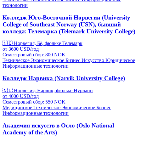
технологии
Колледж Юго-Восточной Норвегии (University
College of Southeast Norway (USN), бывший
колледж Телемарка (Telemark University College)
🇳🇴
Норвегия, Бё, фюльке Телемарк
от
3600
USD/
год
Семестровый сбор: 800
NOK
Техническое
Экономическое
Бизнес
Искусство
Юридическое
Информационные технологии
Колледж Нарвика (Narvik University College)
🇳🇴
Норвегия, Нарвик, фюльке Нурланн
от
4000
USD/
год
Семестровый сбор: 550
NOK
Медицинское
Техническое
Экономическое
Бизнес
Информационные технологии
Академия искусств в Осло (Oslo National
Academy of the Arts)