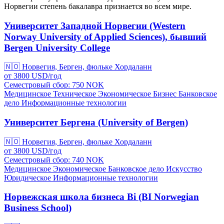
Норвегии степень бакалавра признается во всем мире.
Университет Западной Норвегии (Western
Norway University of Applied Sciences), бывший
Bergen University College
🇳🇴
Норвегия, Берген, фюльке Хордаланн
от
3800
USD/
год
Семестровый сбор: 750
NOK
Медицинское
Техническое
Экономическое
Бизнес
Банковское
дело
Информационные технологии
Университет Бергена (University of Bergen)
🇳🇴
Норвегия, Берген, фюльке Хордаланн
от
3800
USD/
год
Семестровый сбор: 740
NOK
Медицинское
Экономическое
Банковское дело
Искусство
Юридическое
Информационные технологии
Норвежская школа бизнеса Bi (BI Norwegian
Business School)