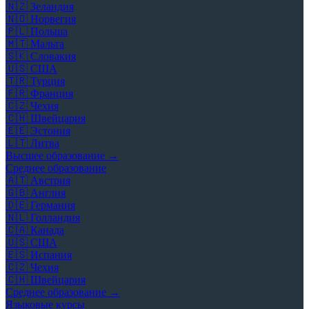
🇳🇿
Зеландия
🇳🇴
Норвегия
🇵🇱
Польша
🇲🇹
Мальта
🇸🇰
Словакия
🇺🇸
США
🇹🇷
Турция
🇫🇷
Франция
🇨🇿
Чехия
🇨🇭
Швейцария
🇪🇪
Эстония
🇱🇹
Литва
Высшее образование →
Среднее образование
🇦🇹
Австрия
🇬🇧
Англия
🇩🇪
Германия
🇳🇱
Голландия
🇨🇦
Канада
🇺🇸
США
🇪🇸
Испания
🇨🇿
Чехия
🇨🇭
Швейцария
Среднее образование →
Языковые курсы