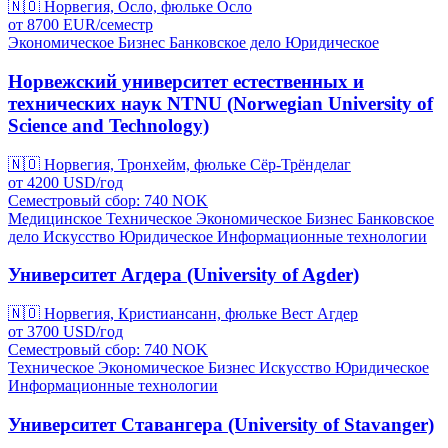
🇳🇴
Норвегия, Осло, фюльке Осло
от
8700
EUR/
семестр
Экономическое
Бизнес
Банковское дело
Юридическое
Норвежский университет естественных и
технических наук NTNU (Norwegian University of
Science and Technology)
🇳🇴
Норвегия, Тронхейм, фюльке Сёр-Трёнделаг
от
4200
USD/
год
Семестровый сбор: 740
NOK
Медицинское
Техническое
Экономическое
Бизнес
Банковское
дело
Искусство
Юридическое
Информационные технологии
Университет Агдера (University of Agder)
🇳🇴
Норвегия, Кристиансанн, фюльке Вест Агдер
от
3700
USD/
год
Семестровый сбор: 740
NOK
Техническое
Экономическое
Бизнес
Искусство
Юридическое
Информационные технологии
Университет Ставангера (University of Stavanger)