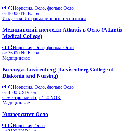
🇳🇴
Норвегия, Осло, фюльке Осло
от
80000
NOK/
год
Искусство
Информационные технологии
Медицинский колледж Atlantis в Осло (Atlantis
Medical College)
🇳🇴
Норвегия, Осло, фюльке Осло
от
76000
NOK/
год
Медицинское
Колледж Lovisenberg (Lovisenberg College of
Diakonia and Nursing)
🇳🇴
Норвегия, Осло, фюльке Осло
от
4500
USD/
год
Семестровый сбор: 550
NOK
Медицинское
Университет Осло
🇳🇴
Норвегия, Осло
от
3500
USD/
год