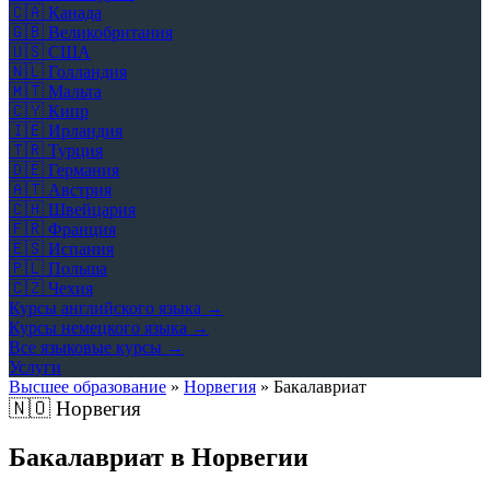
🇨🇦
Канада
🇬🇧
Великобритания
🇺🇸
США
🇳🇱
Голландия
🇲🇹
Мальта
🇨🇾
Кипр
🇮🇪
Ирландия
🇹🇷
Турция
🇩🇪
Германия
🇦🇹
Австрия
🇨🇭
Швейцария
🇫🇷
Франция
🇪🇸
Испания
🇵🇱
Польша
🇨🇿
Чехия
Курсы английского языка →
Курсы немецкого языка →
Все языковые курсы →
Услуги
Высшее образование
»
Норвегия
»
Бакалавриат
🇳🇴
Норвегия
Бакалавриат в Норвегии