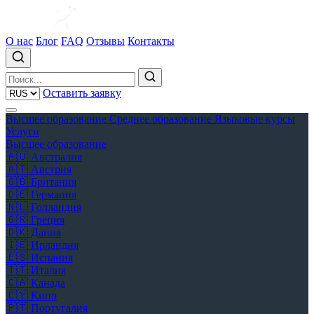
О нас
Блог
FAQ
Отзывы
Контакты
Оставить заявку
Высшее образование
Среднее образование
Языковые курсы
Услуги
Высшее образование
🇦🇺
Австралия
🇦🇹
Австрия
🇬🇧
Британия
🇩🇪
Германия
🇳🇱
Голландия
🇬🇷
Греция
🇩🇰
Дания
🇮🇪
Ирландия
🇪🇸
Испания
🇮🇹
Италия
🇨🇦
Канада
🇨🇾
Кипр
🇵🇹
Португалия