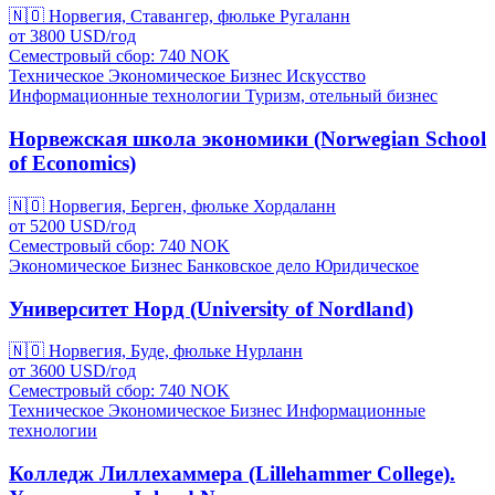
🇳🇴
Норвегия, Ставангер, фюльке Ругаланн
от
3800
USD/
год
Семестровый сбор: 740
NOK
Техническое
Экономическое
Бизнес
Искусство
Информационные технологии
Туризм, отельный бизнес
Норвежская школа экономики (Norwegian School
of Economics)
🇳🇴
Норвегия, Берген, фюльке Хордаланн
от
5200
USD/
год
Семестровый сбор: 740
NOK
Экономическое
Бизнес
Банковское дело
Юридическое
Университет Норд (University of Nordland)
🇳🇴
Норвегия, Буде, фюльке Нурланн
от
3600
USD/
год
Семестровый сбор: 740
NOK
Техническое
Экономическое
Бизнес
Информационные
технологии
Колледж Лиллехаммера (Lillehammer College).