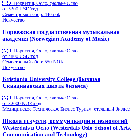
🇳🇴
Норвегия, Осло, фюльке Осло
от
5200
USD/
год
Семестровый сбор: 440
nok
Искусство
Норвежская государственная музыкальная
академия (Norwegian Academy of Music)
🇳🇴
Норвегия, Осло, фюльке Осло
от
4800
USD/
год
Семестровый сбор: 550
NOK
Искусство
Kristiania University College (бывшая
Скандинавская школа бизнеса)
🇳🇴
Норвегия, Осло, фюльке Осло
от
82000
NOK/
год
Медицинское
Техническое
Бизнес
Туризм, отельный бизнес
Школа искусств, коммуникации и технологий
Westerdals в Осло (Westerdals Oslo School of Arts,
Communication and Technology)