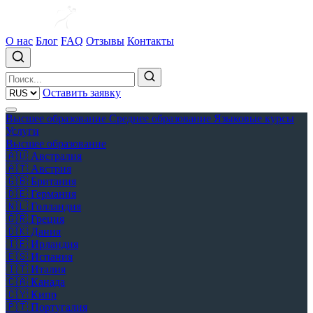
О нас
Блог
FAQ
Отзывы
Контакты
Оставить заявку
Высшее образование
Среднее образование
Языковые курсы
Услуги
Высшее образование
🇦🇺
Австралия
🇦🇹
Австрия
🇬🇧
Британия
🇩🇪
Германия
🇳🇱
Голландия
🇬🇷
Греция
🇩🇰
Дания
🇮🇪
Ирландия
🇪🇸
Испания
🇮🇹
Италия
🇨🇦
Канада
🇨🇾
Кипр
🇵🇹
Португалия