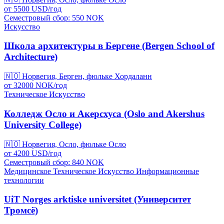
от
5500
USD/
год
Семестровый сбор: 550
NOK
Искусство
Школа архитектуры в Бергене (Bergen School of
Architecture)
🇳🇴
Норвегия, Берген, фюльке Хордаланн
от
32000
NOK/
год
Техническое
Искусство
Колледж Осло и Акерсхуса (Oslo and Akershus
University College)
🇳🇴
Норвегия, Осло, фюльке Осло
от
4200
USD/
год
Семестровый сбор: 840
NOK
Медицинское
Техническое
Искусство
Информационные
технологии
UiT Norges arktiske universitet (Университет
Тромсё)