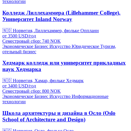
технологии
Колледж Лиллехаммера (Lillehammer College).
Университет Inland Norway
🇳🇴
Норвегия, Лиллехаммер, фюльке Оппланн
от
3500
USD/
год
Семестровый сбор: 740
NOK
Экономическое
Бизнес
Искусство
Юридическое
Туризм,
отельный бизнес
Хедмарк колледж или университет прикладных
наук Хедмарка
🇳🇴
Норвегия, Хамар, фюльке Хедмарк
от
3400
USD/
год
Семестровый сбор: 800
NOK
Экономическое
Бизнес
Искусство
Информационные
технологии
Школа архитектуры и дизайна в Осло (Oslo
School of Architecture and Design)
🇳🇴
Норвегия, Осло, фюльке Осло