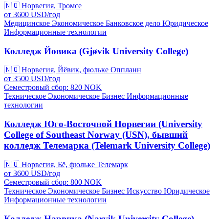
🇳🇴
Норвегия, Тромсе
от
3600
USD/
год
Медицинское
Экономическое
Банковское дело
Юридическое
Информационные технологии
Колледж Йовика (Gjøvik University College)
🇳🇴
Норвегия, Йёвик, фюльке Оппланн
от
3500
USD/
год
Семестровый сбор: 820
NOK
Техническое
Экономическое
Бизнес
Информационные
технологии
Колледж Юго-Восточной Норвегии (University
College of Southeast Norway (USN), бывший
колледж Телемарка (Telemark University College)
🇳🇴
Норвегия, Бё, фюльке Телемарк
от
3600
USD/
год
Семестровый сбор: 800
NOK
Техническое
Экономическое
Бизнес
Искусство
Юридическое
Информационные технологии
Колледж Нарвика (Narvik University College)