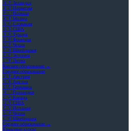
🇳🇿
Зеландия
🇳🇴
Норвегия
🇵🇱
Польша
🇲🇹
Мальта
🇸🇰
Словакия
🇺🇸
США
🇹🇷
Турция
🇫🇷
Франция
🇨🇿
Чехия
🇨🇭
Швейцария
🇪🇪
Эстония
🇱🇹
Литва
Высшее образование →
Среднее образование
🇦🇹
Австрия
🇬🇧
Англия
🇩🇪
Германия
🇳🇱
Голландия
🇨🇦
Канада
🇺🇸
США
🇪🇸
Испания
🇨🇿
Чехия
🇨🇭
Швейцария
Среднее образование →
Языковые курсы