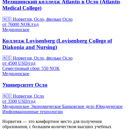
Медицинский колледж Atlantis в Осло (Atlantis
Medical College)
🇳🇴
Норвегия, Осло, фюльке Осло
от
76000
NOK/
год
Медицинское
Колледж Lovisenberg (Lovisenberg College of
Diakonia and Nursing)
🇳🇴
Норвегия, Осло, фюльке Осло
от
4500
USD/
год
Семестровый сбор: 550
NOK
Медицинское
Университет Осло
🇳🇴
Норвегия, Осло
от
3500
USD/
год
Медицинское
Экономическое
Банковское дело
Юридическое
Информационные технологии
Норвегия — это комфортное место для получения
образования, с большим количеством высших учебных