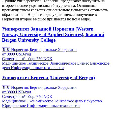
Лучшие университеты Норвегии предлагают поступить на
второе высшее украинским абитуриентам. Основным
преимуществом является относительно невысокая стоимость
образования в Норвегии для украинцев, а полученое в
Норвегии второе высшее признается во всем мире.
Университет Западной Норвегии (Western
Norway University of Applied Sciences), бывший
Bergen University College
🇳🇴
Норвегия, Берген, фюльке Хордаланн
от
3800
USD/
год
Семестровый сбор: 750
NOK
Медицинское
Техническое
Экономическое
Бизнес
Банковское
дело
Информационные технологии
Университет Бергена (University of Bergen)
🇳🇴
Норвегия, Берген, фюльке Хордаланн
от
3800
USD/
год
Семестровый сбор: 740
NOK
Медицинское
Экономическое
Банковское дело
Искусство
Юридическое
Информационные технологии