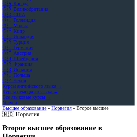
🇨🇦
Канада
🇬🇧
Великобритания
🇺🇸
США
🇳🇱
Голландия
🇲🇹
Мальта
🇨🇾
Кипр
🇮🇪
Ирландия
🇹🇷
Турция
🇩🇪
Германия
🇦🇹
Австрия
🇨🇭
Швейцария
🇫🇷
Франция
🇪🇸
Испания
🇵🇱
Польша
🇨🇿
Чехия
Курсы английского языка →
Курсы немецкого языка →
Все языковые курсы →
Услуги
Высшее образование
»
Норвегия
»
Второе высшее
🇳🇴
Норвегия
Второе высшее образование в
Норвегии