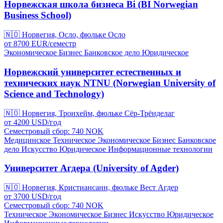
Норвежская школа бизнеса Bi (BI Norwegian
Business School)
🇳🇴
Норвегия, Осло, фюльке Осло
от
8700
EUR/
семестр
Экономическое
Бизнес
Банковское дело
Юридическое
Норвежский университет естественных и
технических наук NTNU (Norwegian University of
Science and Technology)
🇳🇴
Норвегия, Тронхейм, фюльке Сёр-Трёнделаг
от
4200
USD/
год
Семестровый сбор: 740
NOK
Медицинское
Техническое
Экономическое
Бизнес
Банковское
дело
Искусство
Юридическое
Информационные технологии
Университет Агдера (University of Agder)
🇳🇴
Норвегия, Кристиансанн, фюльке Вест Агдер
от
3700
USD/
год
Семестровый сбор: 740
NOK
Техническое
Экономическое
Бизнес
Искусство
Юридическое