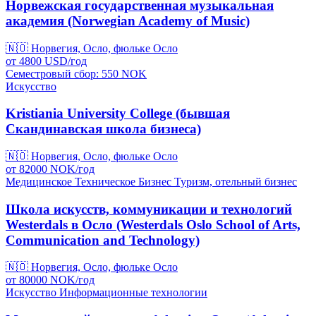
Норвежская государственная музыкальная
академия (Norwegian Academy of Music)
🇳🇴
Норвегия, Осло, фюльке Осло
от
4800
USD/
год
Семестровый сбор: 550
NOK
Искусство
Kristiania University College (бывшая
Скандинавская школа бизнеса)
🇳🇴
Норвегия, Осло, фюльке Осло
от
82000
NOK/
год
Медицинское
Техническое
Бизнес
Туризм, отельный бизнес
Школа искусств, коммуникации и технологий
Westerdals в Осло (Westerdals Oslo School of Arts,
Communication and Technology)
🇳🇴
Норвегия, Осло, фюльке Осло
от
80000
NOK/
год
Искусство
Информационные технологии