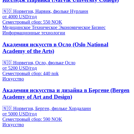
🇳🇴
Норвегия, Нарвик, фюльке Нурланн
от
4000
USD/
год
Семестровый сбор: 550
NOK
Медицинское
Техническое
Экономическое
Бизнес
Информационные технологии
Академия искусств в Осло (Oslo National
Academy of the Arts)
🇳🇴
Норвегия, Осло, фюльке Осло
от
5200
USD/
год
Семестровый сбор: 440
nok
Искусство
Академия искусства и дизайна в Бергене (Bergen
Academy of Art and Design)
🇳🇴
Норвегия, Берген, фюльке Хордаланн
от
5000
USD/
год
Семестровый сбор: 590
NOK
Искусство