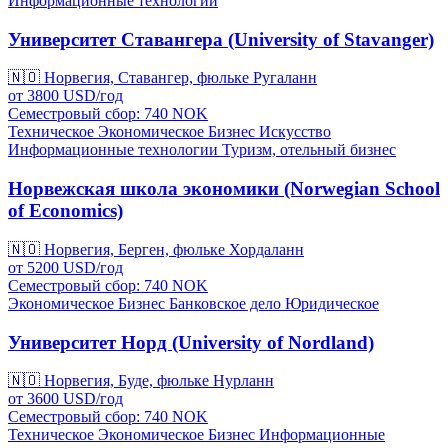
Информационные технологии
Университет Ставангера (University of Stavanger)
🇳🇴
Норвегия, Ставангер, фюльке Ругаланн
от
3800
USD/
год
Семестровый сбор: 740
NOK
Техническое
Экономическое
Бизнес
Искусство
Информационные технологии
Туризм, отельный бизнес
Норвежская школа экономики (Norwegian School
of Economics)
🇳🇴
Норвегия, Берген, фюльке Хордаланн
от
5200
USD/
год
Семестровый сбор: 740
NOK
Экономическое
Бизнес
Банковское дело
Юридическое
Университет Норд (University of Nordland)
🇳🇴
Норвегия, Буде, фюльке Нурланн
от
3600
USD/
год
Семестровый сбор: 740
NOK
Техническое
Экономическое
Бизнес
Информационные