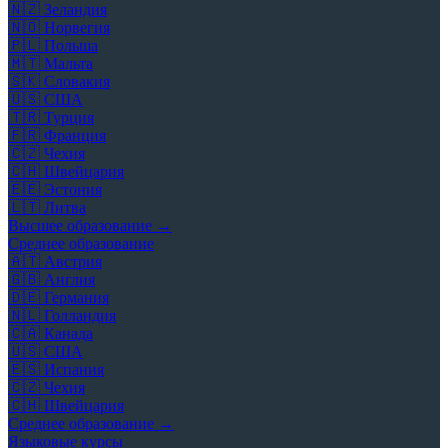
🇳🇿
Зеландия
🇳🇴
Норвегия
🇵🇱
Польша
🇲🇹
Мальта
🇸🇰
Словакия
🇺🇸
США
🇹🇷
Турция
🇫🇷
Франция
🇨🇿
Чехия
🇨🇭
Швейцария
🇪🇪
Эстония
🇱🇹
Литва
Высшее образование →
Среднее образование
🇦🇹
Австрия
🇬🇧
Англия
🇩🇪
Германия
🇳🇱
Голландия
🇨🇦
Канада
🇺🇸
США
🇪🇸
Испания
🇨🇿
Чехия
🇨🇭
Швейцария
Среднее образование →
Языковые курсы