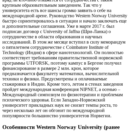
крупным образовательным заведением. Так что у
университета есть все шансы громко заявить о себе на
международной арене. Руководство Western Norway University
быстро сориентировалось в ситуации и начало заключать еще
и дополнительные соглашения. Уже в марте 2017 г. был
подписан договор с University of Jaffna (Шри-Ланка) о
сотрудничестве в области образования и научных
исследований. В этом же месяце вступил в силу меморандум
о пятилетнем сотрудничестве с Coimbatore Institute of
Technology (Индия) в сфере нанотехнологий. Он полностью
соответствует требованиям правительственной норвежской
программы UTFORSK, поэтому кампус в Бергене получил
финансирование в размере 2 млн. крон, которое
предназначается факультету математики, вычислительной
техники и физики. Предусмотрены и оплачиваемые
стажировки в Индии. Кроме того, летом в стенах заведения
пройдет международная конференция NIPNET, а осенью –
Международный симпозиум по физиотерапии и проблемам
психического здоровья. Если Западно-Норвежский
университет прикладных наук не снизит темпы роста, то
через несколько лет он обгонит по международной
популярности большинство университетов Норвегии.
Особенности Western Norway University (ранее