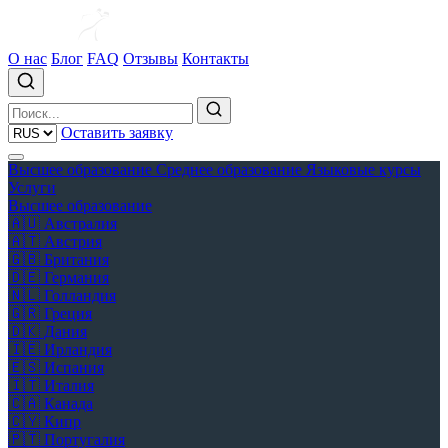
О нас
Блог
FAQ
Отзывы
Контакты
Оставить заявку
Высшее образование
Среднее образование
Языковые курсы
Услуги
Высшее образование
🇦🇺
Австралия
🇦🇹
Австрия
🇬🇧
Британия
🇩🇪
Германия
🇳🇱
Голландия
🇬🇷
Греция
🇩🇰
Дания
🇮🇪
Ирландия
🇪🇸
Испания
🇮🇹
Италия
🇨🇦
Канада
🇨🇾
Кипр
🇵🇹
Португалия