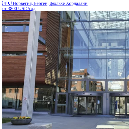
🇳🇴
Норвегия, Берген, фюльке Хордаланн
от
3800
USD/
год