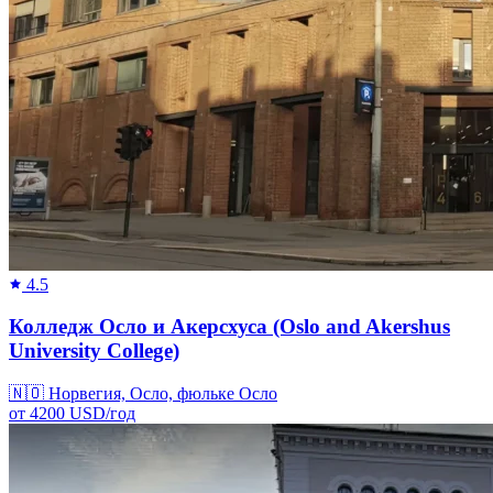
4.5
Колледж Осло и Акерсхуса (Oslo and Akershus
University College)
🇳🇴
Норвегия, Осло, фюльке Осло
от
4200
USD/
год