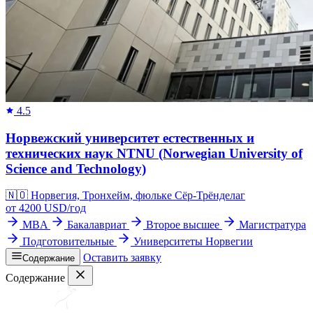
4.5
Норвежский университет естественных и
технических наук NTNU (Norwegian University of
Science and Technology)
🇳🇴
Норвегия, Тронхейм, фюльке Сёр-Трёнделаг
от
4200
USD/
год
MBA
Бакалавриат
Второе высшее
Магистратура
Подготовительные
Университеты Норвегии
Оставить заявку
Содержание
Содержание