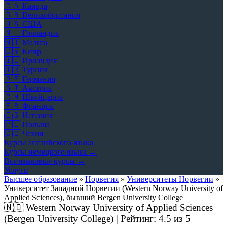
🇨🇦
Канада
🇬🇧
Великобритания
🇺🇸
США
🇳🇱
Голландия
🇲🇹
Мальта
🇨🇾
Кипр
🇮🇪
Ирландия
🇹🇷
Турция
🇩🇪
Германия
🇦🇹
Австрия
🇨🇭
Швейцария
🇫🇷
Франция
🇪🇸
Испания
🇵🇱
Польша
🇨🇿
Чехия
Курсы английского языка →
Курсы немецкого языка →
Все языковые курсы →
Услуги
Высшее образование
»
Норвегия
»
Университеты Норвегии
»
Университет Западной Норвегии (Western Norway University of
Applied Sciences), бывший Bergen University College
🇳🇴
Western Norway University of Applied Sciences
(Bergen University College) | Рейтинг:
4.5
из 5