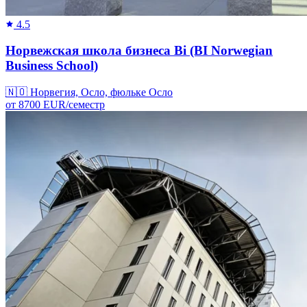
4.5
Норвежская школа бизнеса Bi (BI Norwegian
Business School)
🇳🇴
Норвегия, Осло, фюльке Осло
от
8700
EUR/
семестр