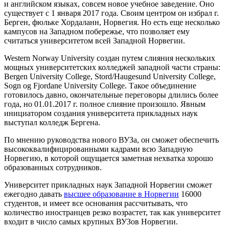
и английском языках, совсем новое учебное заведение. Оно
существует с 1 января 2017 года. Своим центром он избрал г.
Берген, фюльке Хордаланн, Норвегия. Но есть еще несколько
кампусов на Западном побережье, что позволяет ему
считаться университетом всей Западной Норвегии.
Western Norway University создан путем слияния нескольких
мощных университетских колледжей западной части страны:
Bergen University College, Stord/Haugesund University College,
Sogn og Fjordane University College. Такое объединение
готовилось давно, окончательные переговоры длились более
года, но 01.01.2017 г. полное слияние произошло. Явным
инициатором создания университета прикладных наук
выступал колледж Бергена.
По мнению руководства нового ВУЗа, он сможет обеспечить
высококвалифицированными кадрами всю Западную
Норвегию, в которой ощущается заметная нехватка хорошо
образованных сотрудников.
Университет прикладных наук Западной Норвегии сможет
ежегодно давать
высшее образование в Норвегии
16000
студентов, и имеет все основания рассчитывать, что
количество иностранцев резко возрастет, так как университет
входит в число самых крупных ВУЗов Норвегии.