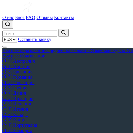
О нас
Блог
FAQ
Отзывы
Контакты
Оставить заявку
Высшее образование
Среднее образование
Языковые курсы
Ус
Высшее образование
🇦🇺
Австралия
🇦🇹
Австрия
🇬🇧
Британия
🇩🇪
Германия
🇳🇱
Голландия
🇬🇷
Греция
🇩🇰
Дания
🇮🇪
Ирландия
🇪🇸
Испания
🇮🇹
Италия
🇨🇦
Канада
🇨🇾
Кипр
🇵🇹
Португалия
🇳🇿
Зеландия