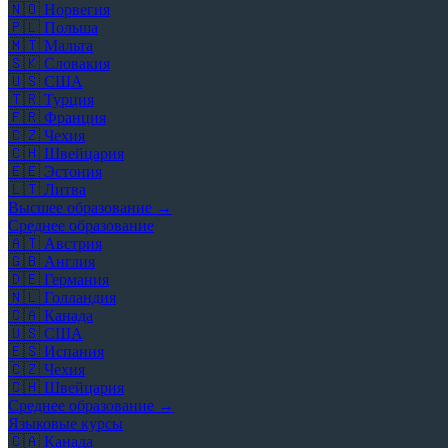
🇳🇴
Норвегия
🇵🇱
Польша
🇲🇹
Мальта
🇸🇰
Словакия
🇺🇸
США
🇹🇷
Турция
🇫🇷
Франция
🇨🇿
Чехия
🇨🇭
Швейцария
🇪🇪
Эстония
🇱🇹
Литва
Высшее образование →
Среднее образование
🇦🇹
Австрия
🇬🇧
Англия
🇩🇪
Германия
🇳🇱
Голландия
🇨🇦
Канада
🇺🇸
США
🇪🇸
Испания
🇨🇿
Чехия
🇨🇭
Швейцария
Среднее образование →
Языковые курсы
🇨🇦
Канада