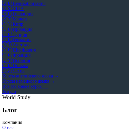
🇬🇧
Великобритания
🇺🇸
США
🇳🇱
Голландия
🇲🇹
Мальта
🇨🇾
Кипр
🇮🇪
Ирландия
🇹🇷
Турция
🇩🇪
Германия
🇦🇹
Австрия
🇨🇭
Швейцария
🇫🇷
Франция
🇪🇸
Испания
🇵🇱
Польша
🇨🇿
Чехия
Курсы английского языка →
Курсы немецкого языка →
Все языковые курсы →
Услуги
World Study
Блог
Компания
О нас