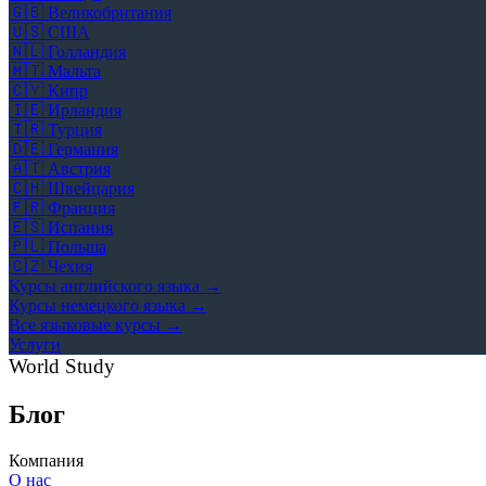
🇬🇧
Великобритания
🇺🇸
США
🇳🇱
Голландия
🇲🇹
Мальта
🇨🇾
Кипр
🇮🇪
Ирландия
🇹🇷
Турция
🇩🇪
Германия
🇦🇹
Австрия
🇨🇭
Швейцария
🇫🇷
Франция
🇪🇸
Испания
🇵🇱
Польша
🇨🇿
Чехия
Курсы английского языка →
Курсы немецкого языка →
Все языковые курсы →
Услуги
World Study
Блог
Компания
О нас