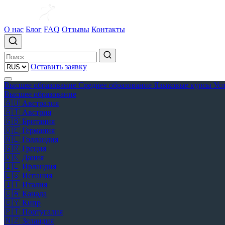
О нас
Блог
FAQ
Отзывы
Контакты
Оставить заявку
Высшее образование
Среднее образование
Языковые курсы
Ус
Высшее образование
🇦🇺
Австралия
🇦🇹
Австрия
🇬🇧
Британия
🇩🇪
Германия
🇳🇱
Голландия
🇬🇷
Греция
🇩🇰
Дания
🇮🇪
Ирландия
🇪🇸
Испания
🇮🇹
Италия
🇨🇦
Канада
🇨🇾
Кипр
🇵🇹
Португалия
🇳🇿
Зеландия