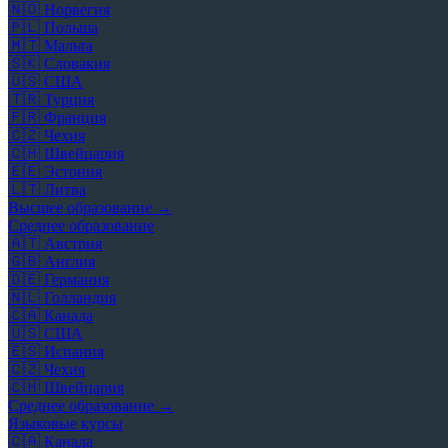
🇳🇴
Норвегия
🇵🇱
Польша
🇲🇹
Мальта
🇸🇰
Словакия
🇺🇸
США
🇹🇷
Турция
🇫🇷
Франция
🇨🇿
Чехия
🇨🇭
Швейцария
🇪🇪
Эстония
🇱🇹
Литва
Высшее образование →
Среднее образование
🇦🇹
Австрия
🇬🇧
Англия
🇩🇪
Германия
🇳🇱
Голландия
🇨🇦
Канада
🇺🇸
США
🇪🇸
Испания
🇨🇿
Чехия
🇨🇭
Швейцария
Среднее образование →
Языковые курсы
🇨🇦
Канада