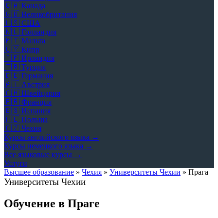
🇨🇦
Канада
🇬🇧
Великобритания
🇺🇸
США
🇳🇱
Голландия
🇲🇹
Мальта
🇨🇾
Кипр
🇮🇪
Ирландия
🇹🇷
Турция
🇩🇪
Германия
🇦🇹
Австрия
🇨🇭
Швейцария
🇫🇷
Франция
🇪🇸
Испания
🇵🇱
Польша
🇨🇿
Чехия
Курсы английского языка →
Курсы немецкого языка →
Все языковые курсы →
Услуги
Высшее образование
»
Чехия
»
Университеты Чехии
»
Прага
Университеты Чехии
Обучение в Праге