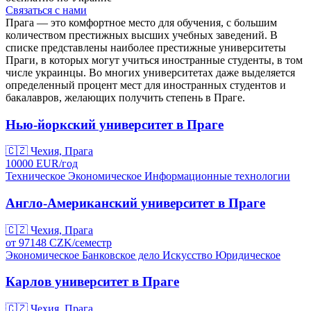
Связаться с нами
Прага — это комфортное место для обучения, с большим
количеством престижных высших учебных заведений. В
списке представлены наиболее престижные университеты
Праги, в которых могут учиться иностранные студенты, в том
числе украинцы. Во многих университетах даже выделяется
определенный процент мест для иностранных студентов и
бакалавров, желающих получить степень в Праге.
Нью-йоркский университет в Праге
🇨🇿
Чехия, Прага
10000
EUR/
год
Техническое
Экономическое
Информационные технологии
Англо-Американский университет в Праге
🇨🇿
Чехия, Прага
от
97148
CZK/
семестр
Экономическое
Банковское дело
Искусство
Юридическое
Карлов университет в Праге
🇨🇿
Чехия, Прага