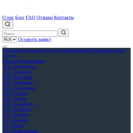
О нас
Блог
FAQ
Отзывы
Контакты
Оставить заявку
Высшее образование
Среднее образование
Языковые курсы
Услуги
Высшее образование
🇦🇺
Австралия
🇦🇹
Австрия
🇬🇧
Британия
🇩🇪
Германия
🇳🇱
Голландия
🇬🇷
Греция
🇩🇰
Дания
🇮🇪
Ирландия
🇪🇸
Испания
🇮🇹
Италия
🇨🇦
Канада
🇨🇾
Кипр
🇵🇹
Португалия