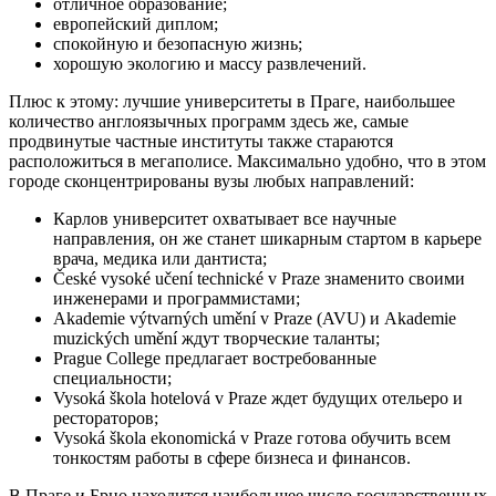
отличное образование;
европейский диплом;
спокойную и безопасную жизнь;
хорошую экологию и массу развлечений.
Плюс к этому: лучшие университеты в Праге, наибольшее
количество англоязычных программ здесь же, самые
продвинутые частные институты также стараются
расположиться в мегаполисе. Максимально удобно, что в этом
городе сконцентрированы вузы любых направлений:
Карлов университет охватывает все научные
направления, он же станет шикарным стартом в карьере
врача, медика или дантиста;
České vysoké učení technické v Praze знаменито своими
инженерами и программистами;
Akademie výtvarných umění v Praze (AVU) и Akademie
muzických umění ждут творческие таланты;
Prague College предлагает востребованные
специальности;
Vysoká škola hotelová v Praze ждет будущих отельеро и
рестораторов;
Vysoká škola ekonomická v Praze готова обучить всем
тонкостям работы в сфере бизнеса и финансов.
В Праге и Брно находится наибольшее число государственных