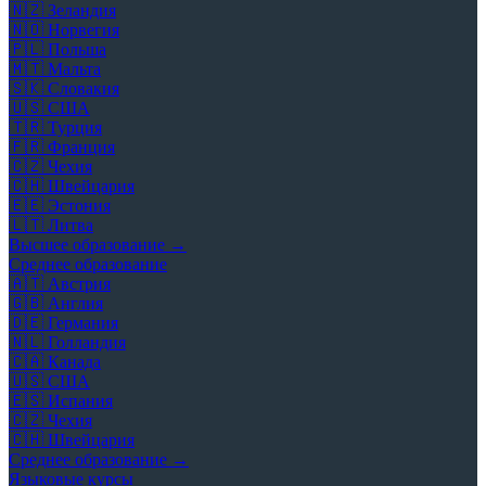
🇳🇿
Зеландия
🇳🇴
Норвегия
🇵🇱
Польша
🇲🇹
Мальта
🇸🇰
Словакия
🇺🇸
США
🇹🇷
Турция
🇫🇷
Франция
🇨🇿
Чехия
🇨🇭
Швейцария
🇪🇪
Эстония
🇱🇹
Литва
Высшее образование →
Среднее образование
🇦🇹
Австрия
🇬🇧
Англия
🇩🇪
Германия
🇳🇱
Голландия
🇨🇦
Канада
🇺🇸
США
🇪🇸
Испания
🇨🇿
Чехия
🇨🇭
Швейцария
Среднее образование →
Языковые курсы