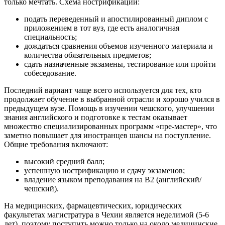
только мечтать. Схема нострификации:
подать переведенный и апостилированный диплом с
приложением в тот вуз, где есть аналогичная
специальность;
дождаться сравнения объемов изученного материала и
количества обязательных предметов;
сдать назначенные экзамены, тестирование или пройти
собеседование.
Последний вариант чаще всего используется для тех, кто
продолжает обучение в выбранной отрасли и хорошо учился в
предыдущем вузе. Помощь в изучении чешского, улучшении
знания английского и подготовке к тестам оказывает
множество специализированных программ «пре-мастер», что
заметно повышает для иностранцев шансы на поступление.
Общие требования включают:
высокий средний балл;
успешную нострификацию и сдачу экзаменов;
владение языком преподавания на В2 (английский/
чешский).
На медицинских, фармацевтических, юридических
факультетах магистратура в Чехии является неделимой (5-6
лет), поэтому поступить можно только на около медицинские