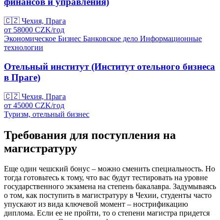
финансов и управления)
🇨🇿
Чехия, Прага
от
58000
CZK/
год
Экономическое
Бизнес
Банковское дело
Информационные
технологии
Отельный институт (Институт отельного бизнеса
в Праге)
🇨🇿
Чехия, Прага
от
45000
CZK/
год
Туризм, отельный бизнес
Требования для поступления на
магистратуру
Еще один чешский бонус – можно сменить специальность. Но
тогда готовьтесь к тому, что вас будут тестировать на уровне
государственного экзамена на степень бакалавра. Задумываясь
о том, как поступить в магистратуру в Чехии, студенты часто
упускают из вида ключевой момент – нострификацию
диплома. Если ее не пройти, то о степени магистра придется