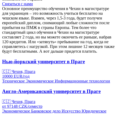
Связаться с нами
Основное преимущество обучения в Чехии в магистратуре
для украинцев – это возможность учиться бесплатно на
чешском языке. Взамен, через 1,5-3 года, будет получен
европейский диплом, снимающий любые сложности после
прибытия на ПМЖ в страны Европы. Тем более что
стандартный цикл обучения в Чехии на магистратуре
составляет 2 года, но вы можете окончить ее раньше, набрав
120 кредитов. Или «затянуть» пребывание на год, когда не
справляетесь с нагрузкой. При этом лишние 12 месяцев также
будут бесплатными. А вот дальше придется платить.
Нью-йоркский университет в Праге
🇨🇿
Чехия, Прага
10000
EUR/
год
Техническое
Экономическое
Информационные технологии
Англо-Американский университет в Праге
🇨🇿
Чехия, Прага
от
97148
CZK/
семестр
Экономическое
Банковское дело
Искусство
Юридическое