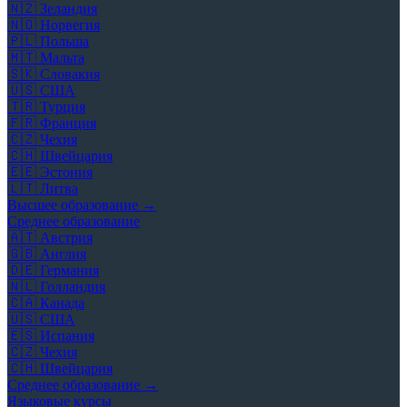
🇳🇿
Зеландия
🇳🇴
Норвегия
🇵🇱
Польша
🇲🇹
Мальта
🇸🇰
Словакия
🇺🇸
США
🇹🇷
Турция
🇫🇷
Франция
🇨🇿
Чехия
🇨🇭
Швейцария
🇪🇪
Эстония
🇱🇹
Литва
Высшее образование →
Среднее образование
🇦🇹
Австрия
🇬🇧
Англия
🇩🇪
Германия
🇳🇱
Голландия
🇨🇦
Канада
🇺🇸
США
🇪🇸
Испания
🇨🇿
Чехия
🇨🇭
Швейцария
Среднее образование →
Языковые курсы