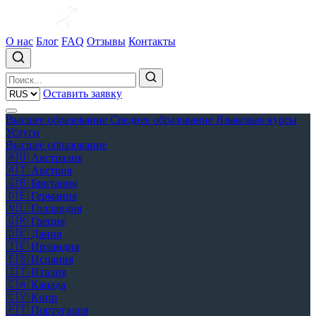
О нас
Блог
FAQ
Отзывы
Контакты
Оставить заявку
Высшее образование
Среднее образование
Языковые курсы
Услуги
Высшее образование
🇦🇺
Австралия
🇦🇹
Австрия
🇬🇧
Британия
🇩🇪
Германия
🇳🇱
Голландия
🇬🇷
Греция
🇩🇰
Дания
🇮🇪
Ирландия
🇪🇸
Испания
🇮🇹
Италия
🇨🇦
Канада
🇨🇾
Кипр
🇵🇹
Португалия