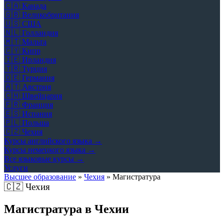
🇨🇦
Канада
🇬🇧
Великобритания
🇺🇸
США
🇳🇱
Голландия
🇲🇹
Мальта
🇨🇾
Кипр
🇮🇪
Ирландия
🇹🇷
Турция
🇩🇪
Германия
🇦🇹
Австрия
🇨🇭
Швейцария
🇫🇷
Франция
🇪🇸
Испания
🇵🇱
Польша
🇨🇿
Чехия
Курсы английского языка →
Курсы немецкого языка →
Все языковые курсы →
Услуги
Высшее образование
»
Чехия
»
Магистратура
🇨🇿
Чехия
Магистратура в Чехии