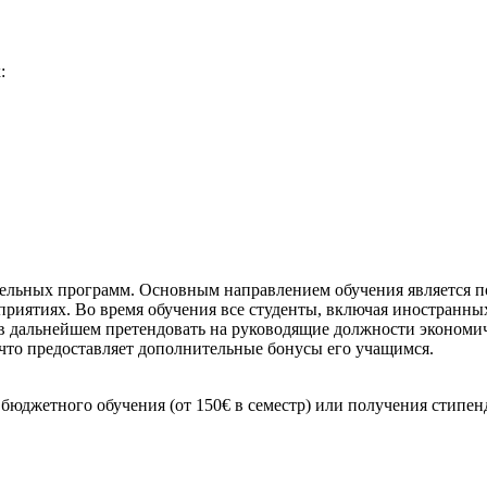
:
тельных программ. Основным направлением обучения является п
иятиях. Во время обучения все студенты, включая иностранных
 в дальнейшем претендовать на руководящие должности экономич
о предоставляет дополнительные бонусы его учащимся.
юджетного обучения (от 150€ в семестр) или получения стипен