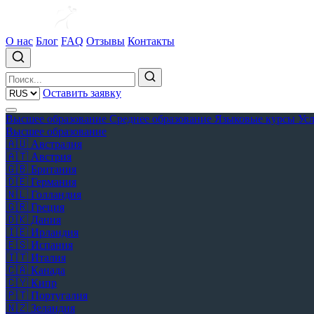
О нас
Блог
FAQ
Отзывы
Контакты
Оставить заявку
Высшее образование
Среднее образование
Языковые курсы
Ус
Высшее образование
🇦🇺
Австралия
🇦🇹
Австрия
🇬🇧
Британия
🇩🇪
Германия
🇳🇱
Голландия
🇬🇷
Греция
🇩🇰
Дания
🇮🇪
Ирландия
🇪🇸
Испания
🇮🇹
Италия
🇨🇦
Канада
🇨🇾
Кипр
🇵🇹
Португалия
🇳🇿
Зеландия