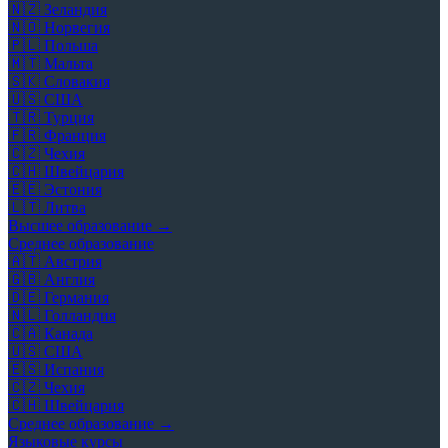
🇳🇿
Зеландия
🇳🇴
Норвегия
🇵🇱
Польша
🇲🇹
Мальта
🇸🇰
Словакия
🇺🇸
США
🇹🇷
Турция
🇫🇷
Франция
🇨🇿
Чехия
🇨🇭
Швейцария
🇪🇪
Эстония
🇱🇹
Литва
Высшее образование →
Среднее образование
🇦🇹
Австрия
🇬🇧
Англия
🇩🇪
Германия
🇳🇱
Голландия
🇨🇦
Канада
🇺🇸
США
🇪🇸
Испания
🇨🇿
Чехия
🇨🇭
Швейцария
Среднее образование →
Языковые курсы