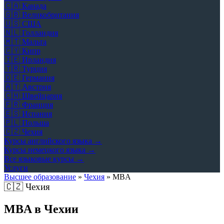
🇨🇦
Канада
🇬🇧
Великобритания
🇺🇸
США
🇳🇱
Голландия
🇲🇹
Мальта
🇨🇾
Кипр
🇮🇪
Ирландия
🇹🇷
Турция
🇩🇪
Германия
🇦🇹
Австрия
🇨🇭
Швейцария
🇫🇷
Франция
🇪🇸
Испания
🇵🇱
Польша
🇨🇿
Чехия
Курсы английского языка →
Курсы немецкого языка →
Все языковые курсы →
Услуги
Высшее образование
»
Чехия
»
MBA
🇨🇿
Чехия
MBA в Чехии