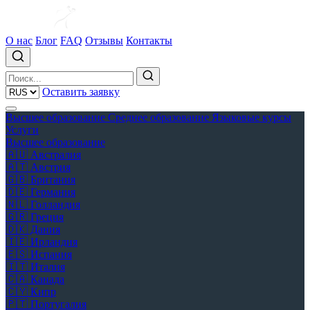
О нас
Блог
FAQ
Отзывы
Контакты
Оставить заявку
Высшее образование
Среднее образование
Языковые курсы
Услуги
Высшее образование
🇦🇺
Австралия
🇦🇹
Австрия
🇬🇧
Британия
🇩🇪
Германия
🇳🇱
Голландия
🇬🇷
Греция
🇩🇰
Дания
🇮🇪
Ирландия
🇪🇸
Испания
🇮🇹
Италия
🇨🇦
Канада
🇨🇾
Кипр
🇵🇹
Португалия