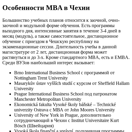
Особенности MBA в Чехии
Большинство учебных планов относится к заочной, очно-
заочной и модульной форме обучения. Есть программы
выходного дня, интенсивные занятия в течение 3-4 дней в
месяц (модуль), а также самостоятельное, дистанционное
обучение с приездом в Чешскую республику на
экзаменационные сессии. Длительность учебы в данной
магистратуре от 2 лет, дистанционная форма может
растянуться и до 3-х. Кроме стандартного MBA, есть и EMBA.
Среди ВУЗов наибольший интерес вызывает:
Brno International Business School с программой от
Nottingham Trent University
Masarykův ústav vyšších studií с курсом от Sheffield Hallam
University
Prague International Business School под патронатом
Manchester Metropolitan University
Ekonomická fakulta Vysoké školy báňské – Technické
univerzity Ostrava с МВА от John Moores University
University of New York in Prague, дополнительно
сотрудничающий в Чехии с Institut Universitaire Kurt
Bösch (Швейцария)
Vysoká škola finanční a správní, получившая программы