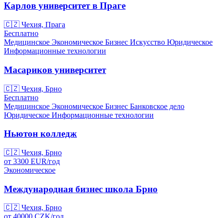
Карлов университет в Праге
🇨🇿
Чехия, Прага
Бесплатно
Медицинское
Экономическое
Бизнес
Искусство
Юридическое
Информационные технологии
Масариков университет
🇨🇿
Чехия, Брно
Бесплатно
Медицинское
Экономическое
Бизнес
Банковское дело
Юридическое
Информационные технологии
Ньютон колледж
🇨🇿
Чехия, Брно
от
3300
EUR/
год
Экономическое
Международная бизнес школа Брно
🇨🇿
Чехия, Брно
от
40000
CZK/
год