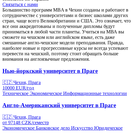
Связаться с нами
Большинство программ MBA в Чехии созданы и работают в
сотрудничестве с университетами и бизнес школами других
стран, чаще всего Великобритании и США. Это означает, что
все они аккредитованы и полученные дипломы будут
приниматься в любой части планеты. Учиться на МВА вы
сможете на чешском или английском языке, есть даже
смешанные англо-чешские модели преподавания. Правда,
наиболее новые и прогрессивные курсы не всегда успевают
перевести на чешский, поэтому стоит обращать больше
внимания на англоязычные предложения.
Нью-йоркский университет в Праге
🇨🇿
Чехия, Прага
10000
EUR/
год
Техническое
Экономическое
Информационные технологии
Англо-Американский университет в Праге
🇨🇿
Чехия, Прага
от
97148
CZK/
семестр
Экономическое
Банковское дело
Искусство
Юридическое