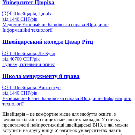
Університет Цюріха
🇨🇭
Швейцарія, Цюріх
від
1440
CHF/
рік
Медичне
Економічне
Банківська справа
Юридичне
Інформаційні технології
Швейцарський коледж Цезар Рітц
🇨🇭
Швейцарія, Ле-Бувр
від
40700
CHF/
рік
Туризм, готельний бізнес
Школа менеджменту й права
🇨🇭
Швейцарія, Винтертур
від
1440
CHF/
рік
Економічне
Бізнес
Банківська справа
Юридичне
Інформаційні
технології
Швейцарія – це комфортне місце для здобуття освіти, з
великою кількістю вищих навчальних закладів. У списку
представлені найпрестижніші швейцарські ВНЗ, в які можна
вступити на другу вищу. У багатьох університетах навіть