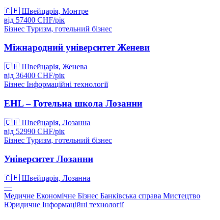
🇨🇭
Швейцарія, Монтре
від
57400
CHF/
рік
Бізнес
Туризм, готельний бізнес
Міжнародний університет Женеви
🇨🇭
Швейцарія, Женева
від
36400
CHF/
рік
Бізнес
Інформаційні технології
EHL – Готельна школа Лозанни
🇨🇭
Швейцарія, Лозанна
від
52990
CHF/
рік
Бізнес
Туризм, готельний бізнес
Університет Лозанни
🇨🇭
Швейцарія, Лозанна
—
Медичне
Економічне
Бізнес
Банківська справа
Мистецтво
Юридичне
Інформаційні технології