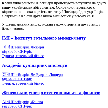
Кращі університети Швейцарії пропонують вступити на другу
вищу українським абітурієнтам. Основною перевагою є
відносно невисока вартість освіти у Швейцарії для українців,
а отримана в Чехії друга вища визнається у всьому світі.
У швейцарських вишах можна також отримати другу вищу
безкоштовно.
IMI – Інститут готельного менеджменту
🇨🇭
Швейцарія, Люцерн
від
30250
CHF/
рік
Туризм, готельний бізнес
Академія кулінарних мистецтв
🇨🇭
Швейцарія, Ле-Бувр та Люцерн
від
64850
CHF/
рік
Туризм, готельний бізнес
Женевський університет економіки та фінансів
🇨🇭
Швейцарія, Женева
від
20900
CHF/
рік