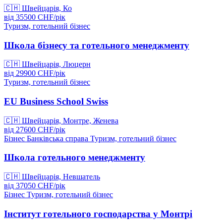
🇨🇭
Швейцарія, Ко
від
35500
CHF/
рік
Туризм, готельний бізнес
Школа бізнесу та готельного менеджменту
🇨🇭
Швейцарія, Люцерн
від
29900
CHF/
рік
Туризм, готельний бізнес
EU Business School Swiss
🇨🇭
Швейцарія, Монтре, Женева
від
27600
CHF/
рік
Бізнес
Банківська справа
Туризм, готельний бізнес
Школа готельного менеджменту
🇨🇭
Швейцарія, Невшатель
від
37050
CHF/
рік
Бізнес
Туризм, готельний бізнес
Інститут готельного господарства у Монтрі