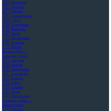
🇳🇴
Норвегія
🇵🇱
Польща
🇲🇹
Мальта
🇸🇰
Словаччина
🇺🇸
США
🇹🇷
Туреччина
🇫🇷
Франція
🇨🇿
Чехія
🇨🇭
Швейцарія
🇪🇪
Естонія
🇱🇹
Литва
Вища освіта →
Середня освіта
🇦🇹
Австрія
🇬🇧
Англія
🇩🇪
Німеччина
🇳🇱
Голландія
🇨🇦
Канада
🇺🇸
США
🇪🇸
Іспанія
🇨🇿
Чехія
🇨🇭
Швейцарія
Середня освіта →
Мовні курси
🇨🇦
Канада