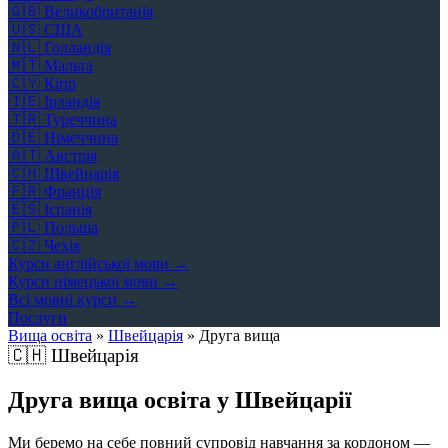
🇬🇧
Великобританія
🇺🇸
США
🇳🇱
Голландія
🇲🇹
Мальта
🇨🇾
Кіпр
🇮🇪
Ірландія
🇹🇷
Туреччина
🇩🇪
Німеччина
🇦🇹
Австрія
🇨🇭
Швейцарія
🇫🇷
Франція
🇪🇸
Іспанія
🇵🇱
Польща
🇨🇿
Чехія
Курси англійської мови →
Курси німецької мови →
Всі мовні курси →
Послуги
Вища освіта
»
Швейцарія
»
Друга вища
🇨🇭
Швейцарія
Друга вища освіта у Швейцарії
Ми беремо на себе повний супровід навчання за кордоном —