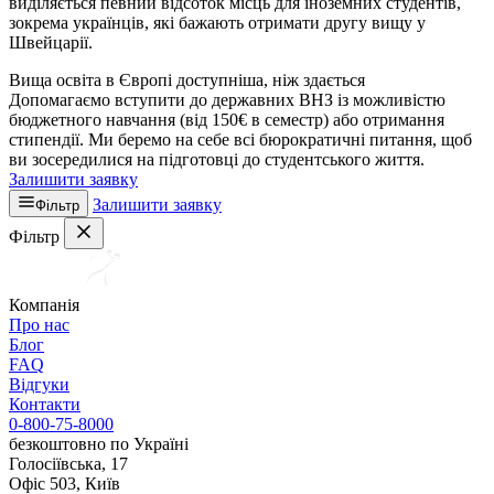
виділяється певний відсоток місць для іноземних студентів,
зокрема українців, які бажають отримати другу вищу у
Швейцарії.
Вища освіта в Європі доступніша, ніж здається
Допомагаємо вступити до державних ВНЗ із можливістю
бюджетного навчання (від 150€ в семестр) або отримання
стипендії. Ми беремо на себе всі бюрократичні питання, щоб
ви зосередилися на підготовці до студентського життя.
Залишити заявку
Залишити заявку
Фільтр
Фільтр
Компанія
Про нас
Блог
FAQ
Відгуки
Контакти
0-800-75-8000
безкоштовно по Україні
Голосіївська, 17
Офіс 503, Київ