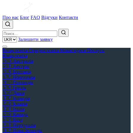
Про нас
Блог
FAQ
Відгуки
Контакти
Залишити заявку
Вища освіта
Середня освіта
Мовні курси
Послуги
Вища освіта
🇦🇺
Австралія
🇦🇹
Австрія
🇬🇧
Британія
🇩🇪
Німеччина
🇳🇱
Голландія
🇬🇷
Греція
🇩🇰
Данія
🇮🇪
Ірландія
🇪🇸
Іспанія
🇮🇹
Італія
🇨🇦
Канада
🇨🇾
Кіпр
🇵🇹
Португалія
🇳🇿
Нова Зеландія