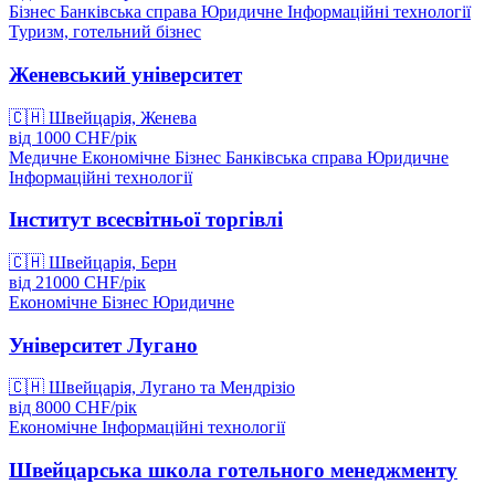
Бізнес
Банківська справа
Юридичне
Інформаційні технології
Туризм, готельний бізнес
Женевський університет
🇨🇭
Швейцарія, Женева
від
1000
CHF/
рік
Медичне
Економічне
Бізнес
Банківська справа
Юридичне
Інформаційні технології
Інститут всесвітньої торгівлі
🇨🇭
Швейцарія, Берн
від
21000
CHF/
рік
Економічне
Бізнес
Юридичне
Університет Лугано
🇨🇭
Швейцарія, Лугано та Мендрізіо
від
8000
CHF/
рік
Економічне
Інформаційні технології
Швейцарська школа готельного менеджменту