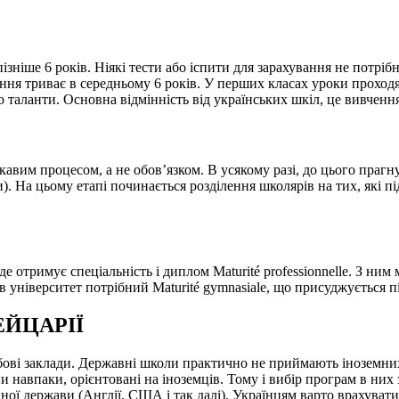
ізніше 6 років. Ніякі тести або іспити для зарахування не потріб
ання триває в середньому 6 років. У перших класах уроки проходят
 або таланти. Основна відмінність від українських шкіл, це вивче
кавим процесом, а не обов’язком. В усякому разі, до цього праг
). На цьому етапі починається розділення школярів на тих, які пі
 де отримує спеціальність і диплом Maturité professionnelle. З 
 університет потрібний Maturité gymnasiale, що присуджується піс
ЕЙЦАРІЇ
чбові заклади. Державні школи практично не приймають іноземних
ни навпаки, орієнтовані на іноземців. Тому і вибір програм в ни
вної держави (Англії, США і так далі). Українцям варто врахув