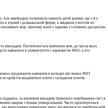
ні. Але швейцарці починають навчати дітей раніше, ще з 4-х
ь в ігровій і розважальній формі, а завдання учителів не
ння іноземних мов, причому вони є одними з головних дисциплін.
нуть викладачі. Поглиблюється вивчення мов, до числа яких
дуть навчатися в університети і наукомісткі ВНЗ, а хто
ним можна продовжити навчання в коледжі або інших ВНЗ
ля здобуття академічної освіти і складання іспитів.
 підданих, за винятком випадків тривалого перебування сім’ї в
х значно ширше і більше універсальний. Часто пропонуються
ати, що випускники приватних шкіл, що вчилися по швейцарській