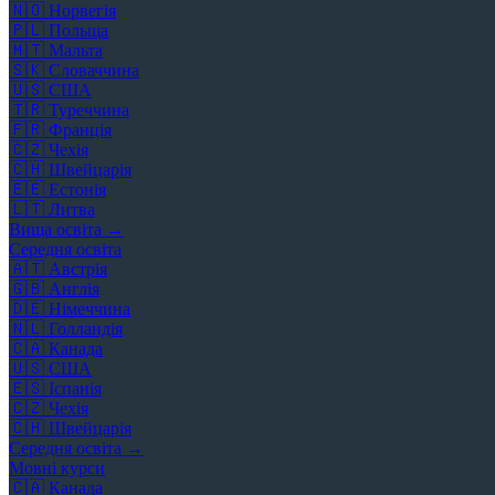
🇳🇴
Норвегія
🇵🇱
Польща
🇲🇹
Мальта
🇸🇰
Словаччина
🇺🇸
США
🇹🇷
Туреччина
🇫🇷
Франція
🇨🇿
Чехія
🇨🇭
Швейцарія
🇪🇪
Естонія
🇱🇹
Литва
Вища освіта →
Середня освіта
🇦🇹
Австрія
🇬🇧
Англія
🇩🇪
Німеччина
🇳🇱
Голландія
🇨🇦
Канада
🇺🇸
США
🇪🇸
Іспанія
🇨🇿
Чехія
🇨🇭
Швейцарія
Середня освіта →
Мовні курси
🇨🇦
Канада