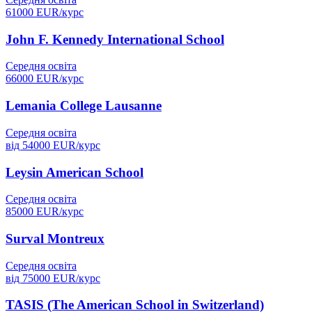
61000
EUR/
курс
John F. Kennedy International School
Середня освіта
66000
EUR/
курс
Lemania College Lausanne
Середня освіта
від
54000
EUR/
курс
Leysin American School
Середня освіта
85000
EUR/
курс
Surval Montreux
Середня освіта
від
75000
EUR/
курс
TASIS (The American School in Switzerland)