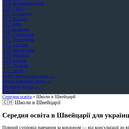
🇬🇧
Великобританія
🇺🇸
США
🇳🇱
Голландія
🇲🇹
Мальта
🇨🇾
Кіпр
🇮🇪
Ірландія
🇹🇷
Туреччина
🇩🇪
Німеччина
🇦🇹
Австрія
🇨🇭
Швейцарія
🇫🇷
Франція
🇪🇸
Іспанія
🇵🇱
Польща
🇨🇿
Чехія
Курси англійської мови →
Курси німецької мови →
Всі мовні курси →
Послуги
Середня освіта
»
Школи в Швейцарії
🇨🇭
Школи в Швейцарії
Середня освіта в Швейцарії для українц
Повний супровід навчання за кордоном — від консультації до ві