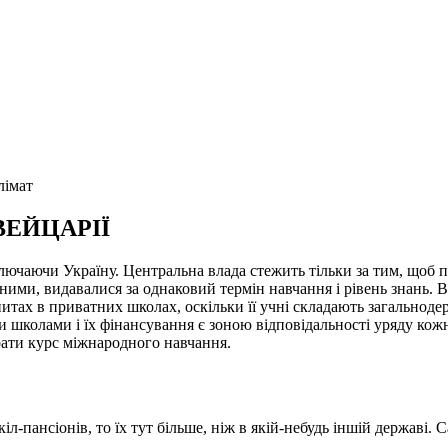
лімат
ВЕЙЦАРІЇ
ключаючи Україну. Центральна влада стежить тільки за тим, щоб 
тними, видавалися за однаковий термін навчання і рівень знань.
спитах в приватних школах, оскільки її учні складають загальноде
школами і їх фінансування є зоною відповідальності уряду кожно
брати курс міжнародного навчання.
іл-пансіонів, то їх тут більше, ніж в якій-небудь іншій державі.