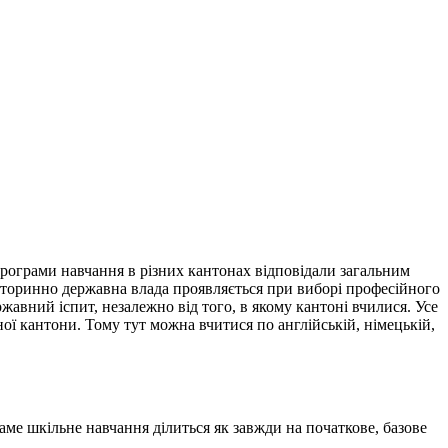
програми навчання в різних кантонах відповідали загальним
 Вторинно державна влада проявляється при виборі професійного
ржавний іспит, незалежно від того, в якому кантоні вчилися. Усе
ї кантони. Тому тут можна вчитися по англійській, німецькій,
 Саме шкільне навчання ділиться як завжди на початкове, базове