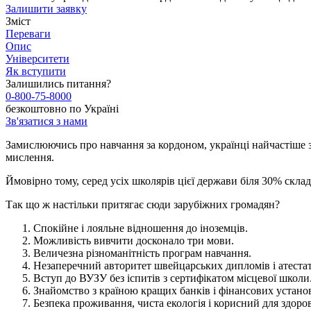
Залишити заявку
Зміст
Переваги
Опис
Університети
Як вступити
Залишились питання?
0-800-75-8000
безкоштовно по Україні
Зв'язатися з нами
Замислюючись про навчання за кордоном, українці найчастіше зв
мислення.
Ймовірно тому, серед усіх школярів цієї держави біля 30% ск
Так що ж настільки притягає сюди зарубіжних громадян?
Спокійне і лояльне відношення до іноземців.
Можливість вивчити досконало три мови.
Величезна різноманітність програм навчання.
Незаперечний авторитет швейцарських дипломів і атестат
Вступ до ВУЗУ без іспитів з сертифікатом місцевої школи
Знайомство з країною кращих банків і фінансових установ, 
Безпека проживання, чиста екологія і корисний для здоров