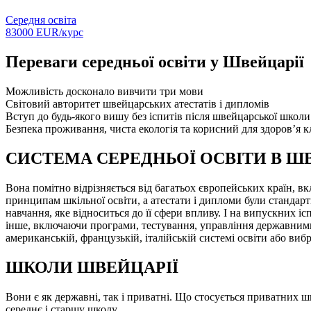
Середня освіта
83000
EUR/
курс
Переваги середньої освіти у Швейцарії
Можливість досконало вивчити три мови
Світовий авторитет швейцарських атестатів і дипломів
Вступ до будь-якого вишу без іспитів після швейцарської школи
Безпека проживання, чиста екологія та корисний для здоров’я к
СИСТЕМА СЕРЕДНЬОЇ ОСВІТИ В Ш
Вона помітно відрізняється від багатьох європейських країн, в
принципам шкільної освіти, а атестати і дипломи були стандар
навчання, яке відноситься до її сфери впливу. І на випускних і
інше, включаючи програми, тестування, управління державними 
американській, французькій, італійській системі освіти або ви
ШКОЛИ ШВЕЙЦАРІЇ
Вони є як державні, так і приватні. Що стосується приватних шк
середнє і старшу школу.