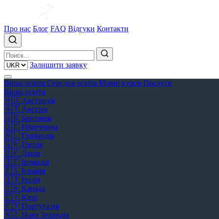
Про нас
Блог
FAQ
Відгуки
Контакти
Залишити заявку
Вища освіта
Середня освіта
Мовні курси
Послуги
Вища освіта
🇦🇺
Австралія
🇦🇹
Австрія
🇬🇧
Британія
🇩🇪
Німеччина
🇳🇱
Голландія
🇬🇷
Греція
🇩🇰
Данія
🇮🇪
Ірландія
🇪🇸
Іспанія
🇮🇹
Італія
🇨🇦
Канада
🇨🇾
Кіпр
🇵🇹
Португалія
🇳🇿
Нова Зеландія