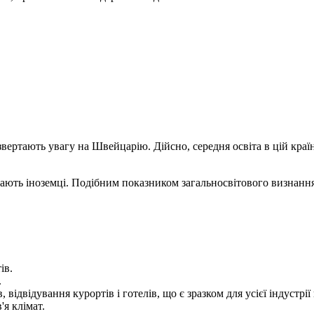
ертають увагу на Швейцарію. Дійсно, середня освіта в цій країн
ладають іноземці. Подібним показником загальносвітового визнан
ів.
.
відвідування курортів і готелів, що є зразком для усієї індустрії
'я клімат.