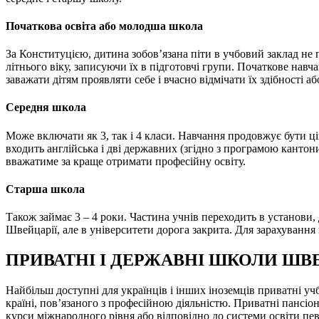
Початкова освіта або молодша школа
За Конституцією, дитина зобов’язана піти в учбовий заклад не п
літнього віку, записуючи їх в підготовчі групи. Початкове навч
заважати дітям проявляти себе і вчасно відмічати їх здібності
Середня школа
Може включати як 3, так і 4 класи. Навчання продовжує бути ці
входить англійська і дві державних (згідно з програмою кантони
вважатиме за краще отримати професійну освіту.
Старша школа
Також займає 3 – 4 роки. Частина учнів переходить в установи,
Швейцарії, але в університети дорога закрита. Для зарахування в
ПРИВАТНІ І ДЕРЖАВНІ ШКОЛИ ШВ
Найбільш доступні для українців і інших іноземців приватні у
країні, пов’язаного з професійною діяльністю. Приватні пансіо
курси міжнародного рівня або відповідно до системи освіти пе