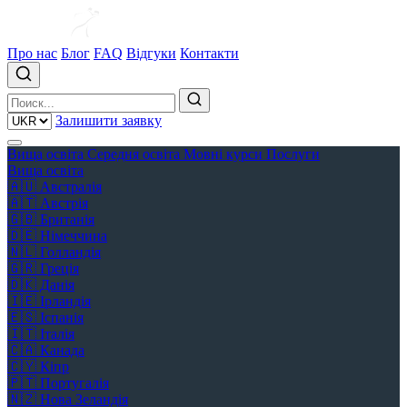
Про нас
Блог
FAQ
Відгуки
Контакти
Залишити заявку
Вища освіта
Середня освіта
Мовні курси
Послуги
Вища освіта
🇦🇺
Австралія
🇦🇹
Австрія
🇬🇧
Британія
🇩🇪
Німеччина
🇳🇱
Голландія
🇬🇷
Греція
🇩🇰
Данія
🇮🇪
Ірландія
🇪🇸
Іспанія
🇮🇹
Італія
🇨🇦
Канада
🇨🇾
Кіпр
🇵🇹
Португалія
🇳🇿
Нова Зеландія