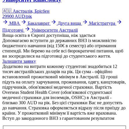
🇦🇺
Австралія, Брісбен
29900
AUD/
рік
MBA
Бакалаврат
Друга вища
Магістратура
Підготовчі
Університети Австралії
Вища освіта в Європі доступніша, ніж здається
Допомагаємо вступити до державних ВНЗ із можливістю
бюджетного навчання (від 150€ в семестр) або отримання
стипендії. Ми беремо на себе всі бюрократичні питання, щоб
ви зосередилися на підготовці до студентського життя.
Залишити заявку
Додатково на витрати кожному студентові знадобиться 12
тисяч австралійських доларів на рік. Ця сума - офіційно
встановлений прожитковий мінімум в Австралії. Ці гроші
підуть на оплату харчування, проживання, одягу, канцтоварів,
підручників, обов'язкової медичної страховки. Вартість
Overseas Student Health Cover (обов'язкової студентської
медичної страховки для іноземців, OSHC) в Австралії -
близько 300 AUD на рік. Без цієї страховки Вас не допустять
до навчання. Страховка оформляється відразу після приїзду до
країни. У прожитковий мінімум її вартість вже врахована.
Вступ до закордонного ВНЗ з гарантованим результатом