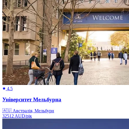
4.5
Університет Мельбурна
🇦🇺
Австралія, Мельбурн
32512
AUD/
рік