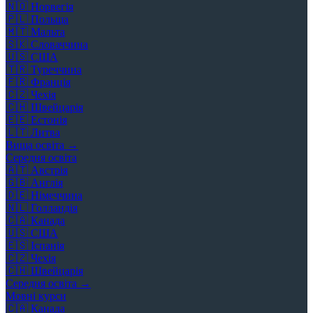
🇳🇴
Норвегія
🇵🇱
Польща
🇲🇹
Мальта
🇸🇰
Словаччина
🇺🇸
США
🇹🇷
Туреччина
🇫🇷
Франція
🇨🇿
Чехія
🇨🇭
Швейцарія
🇪🇪
Естонія
🇱🇹
Литва
Вища освіта →
Середня освіта
🇦🇹
Австрія
🇬🇧
Англія
🇩🇪
Німеччина
🇳🇱
Голландія
🇨🇦
Канада
🇺🇸
США
🇪🇸
Іспанія
🇨🇿
Чехія
🇨🇭
Швейцарія
Середня освіта →
Мовні курси
🇨🇦
Канада