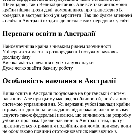
Швейцарію, так і Великобританію. Але все-таки англомовні
країни пішли трохи далі, домовившись про трансфери з їх
коледжів в австралійські університети. Так що будьте впевнені
- освіта в Австралії входить до числа самих передових у світі.
Переваги освіти в Австралії
Найбезпечніша країна з низьким рівнем злочинності
Університети мають в розпорядженні потужну науково-
дослідну базу
Висока якість навчання в усіх галузях науки
Дуже легко знайти бажану роботу
Особливість навчання в Австралії
Вища освіта в Австралії побудована на британській системі
навчання. Але при цьому має ряд особливостей, пов’язаних з
системою управління внз. Усі державні учбові заклади країни
отримують дозвіл на викладання від держави, але при цьому
існують також федеральні нюанси, що впливають на розробку
учбових програм. Цікаве навчання в Австралії тим, що тут
практикується отримання подвійних дипломів, причому вони
не обов’язково повинні ототожнюватися: навчаючись в