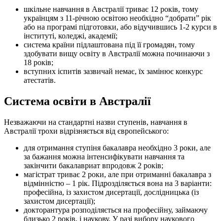
шкільне навчання в Австралії триває 12 років, тому
українцям з 11-річною освітою необхідно “добрати” рік
або на програмі підготовки, або відучившись 1-2 курси в
інституті, коледжі, академії;
система країни підлаштована під її громадян, тому
здобувати вищу освіту в Австралії можна починаючи з
18 років;
вступних іспитів зазвичай немає, їх замінює конкурс
атестатів.
Система освіти в Австралії
Незважаючи на стандартні назви ступенів, навчання в
Австралії трохи відрізняється від європейського:
для отримання ступіня бакалавра необхідно 3 роки, але
за бажання можна інтенсифікувати навчання та
закінчити бакалавриат впродовж 2 років;
магістрат триває 2 роки, але при отриманні бакалавра з
відмінністю – 1 рік. Підрозділяється вона на 3 варіанти:
професійна, із захистом дисертації, дослідницька (із
захистом дисертації);
докторантура розподіляється на професійну, займаючу
близько 2 років, і наукову. У разі вибору наукового