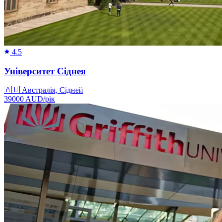
4.5
Університет Сіднея
🇦🇺
Австралія, Сідней
39000
AUD/
рік