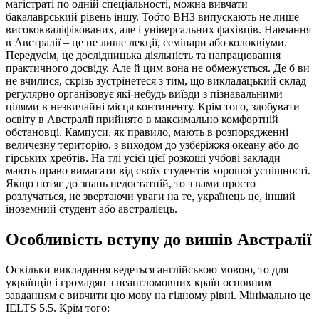
магістраті по одній спеціальності, можна вивчати
бакалаврський рівень іншу. Тобто ВНЗ випускають не лише
висококваліфікованих, але і універсальних фахівців. Навчання
в Австралії – це не лише лекції, семінари або колоквіуми.
Передусім, це дослідницька діяльність та напрацювання
практичного досвіду. Але й цим вона не обмежується. Де б ви
не вчилися, скрізь зустрінетеся з тим, що викладацький склад
регулярно організовує які-небудь виїзди з пізнавальними
цілями в незвичайні місця континенту. Крім того, здобувати
освіту в Австралії прийнято в максимально комфортній
обстановці. Кампуси, як правило, мають в розпорядженні
величезну територію, з виходом до узберіжжя океану або до
гірських хребтів. На тлі усієї цієї розкоші учбові заклади
мають право вимагати від своїх студентів хорошої успішності.
Якщо потяг до знань недостатній, то з вами просто
розлучаться, не звертаючи уваги на те, українець це, інший
іноземний студент або австралієць.
Особливість вступу до вишів Австралії
Оскільки викладання ведеться англійською мовою, то для
українців і громадян з неангломовних країн основним
завданням є вивчити цю мову на гідному рівні. Мінімально це
IELTS 5.5. Крім того: