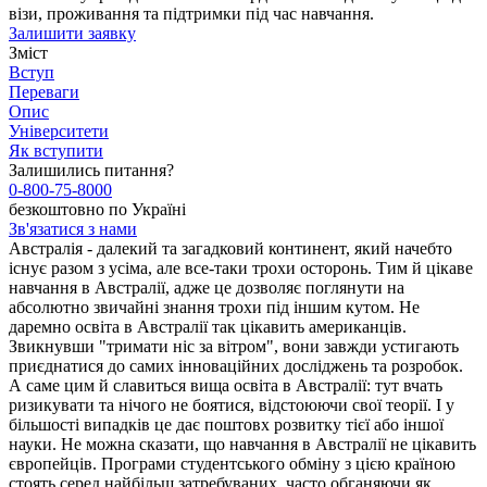
візи, проживання та підтримки під час навчання.
Залишити заявку
Зміст
Вступ
Переваги
Опис
Університети
Як вступити
Залишились питання?
0-800-75-8000
безкоштовно по Україні
Зв'язатися з нами
Австралія - далекий та загадковий континент, який начебто
існує разом з усіма, але все-таки трохи осторонь. Тим й цікаве
навчання в Австралії, адже це дозволяє поглянути на
абсолютно звичайні знання трохи під іншим кутом. Не
даремно освіта в Австралії так цікавить американців.
Звикнувши "тримати ніс за вітром", вони завжди устигають
приєднатися до самих інноваційних досліджень та розробок.
А саме цим й славиться вища освіта в Австралії: тут вчать
ризикувати та нічого не боятися, відстоюючи свої теорії. І у
більшості випадків це дає поштовх розвитку тієї або іншої
науки. Не можна сказати, що навчання в Австралії не цікавить
європейців. Програми студентського обміну з цією країною
стоять серед найбільш затребуваних, часто обганяючи як