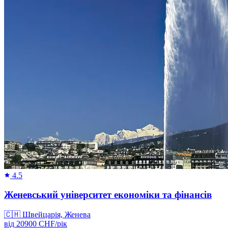
4.5
Женевський університет економіки та фінансів
🇨🇭
Швейцарія, Женева
від
20900
CHF/
рік