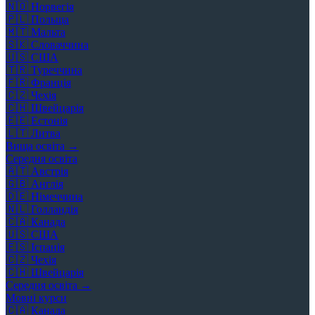
🇳🇴
Норвегія
🇵🇱
Польща
🇲🇹
Мальта
🇸🇰
Словаччина
🇺🇸
США
🇹🇷
Туреччина
🇫🇷
Франція
🇨🇿
Чехія
🇨🇭
Швейцарія
🇪🇪
Естонія
🇱🇹
Литва
Вища освіта →
Середня освіта
🇦🇹
Австрія
🇬🇧
Англія
🇩🇪
Німеччина
🇳🇱
Голландія
🇨🇦
Канада
🇺🇸
США
🇪🇸
Іспанія
🇨🇿
Чехія
🇨🇭
Швейцарія
Середня освіта →
Мовні курси
🇨🇦
Канада