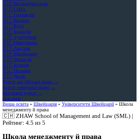
🇬🇧
Великобританія
🇺🇸
США
🇳🇱
Голландія
🇲🇹
Мальта
🇨🇾
Кіпр
🇮🇪
Ірландія
🇹🇷
Туреччина
🇩🇪
Німеччина
🇦🇹
Австрія
🇨🇭
Швейцарія
🇫🇷
Франція
🇪🇸
Іспанія
🇵🇱
Польща
🇨🇿
Чехія
Курси англійської мови →
Курси німецької мови →
Всі мовні курси →
Послуги
Вища освіта
»
Швейцарія
»
Університети Швейцарії
»
Школа
менеджменту й права
🇨🇭
ZHAW School of Management and Law (SML) |
Рейтинг:
4.5
из 5
Школа менеджменту й права