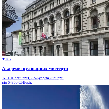
4.5
Академія кулінарних мистецтв
🇨🇭
Швейцарія, Ле-Бувр та Люцерн
від
64850
CHF/
рік