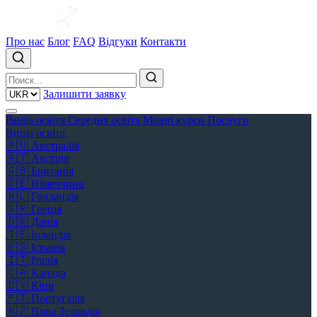
Про нас
Блог
FAQ
Відгуки
Контакти
Залишити заявку
Вища освіта
Середня освіта
Мовні курси
Послуги
Вища освіта
🇦🇺
Австралія
🇦🇹
Австрія
🇬🇧
Британія
🇩🇪
Німеччина
🇳🇱
Голландія
🇬🇷
Греція
🇩🇰
Данія
🇮🇪
Ірландія
🇪🇸
Іспанія
🇮🇹
Італія
🇨🇦
Канада
🇨🇾
Кіпр
🇵🇹
Португалія
🇳🇿
Нова Зеландія