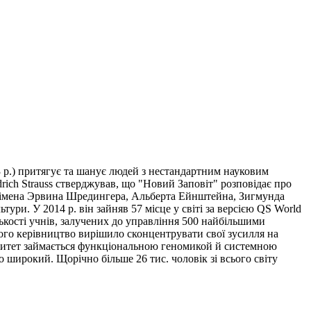
3 р.) притягує та шанує людей з нестандартним науковим
edrich Strauss стверджував, що "Новий Заповіт" розповідає про
ують імена Эрвина Шредингера, Альберта Ейнштейна, Зигмунда
тури. У 2014 р. він зайняв 57 місце у світі за версією QS World
лькості учнів, залучених до управління 500 найбільшими
його керівництво вирішило сконцентрувати свої зусилля на
ерситет займається функціональною геномикой й системною
о широкий. Щорічно більше 26 тис. чоловік зі всього світу