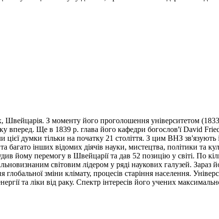
ріх, Швейцарія. З моменту його проголошення університетом (183
уку вперед. Ще в 1839 р. глава його кафедри богослов'ї David Fri
ійшли цієї думки тільки на початку 21 століття. З цим ВНЗ зв'яз
а багато інших відомих діячів науки, мистецтва, політики та куль
див йому перемогу в Швейцарії та дав 52 позицію у світі. По кі
альновизнаним світовим лідером у ряді наукових галузей. Зараз 
я глобальної зміни клімату, процесів старіння населення. Унів
ергії та ліки від раку. Спектр інтересів його учених максимальн