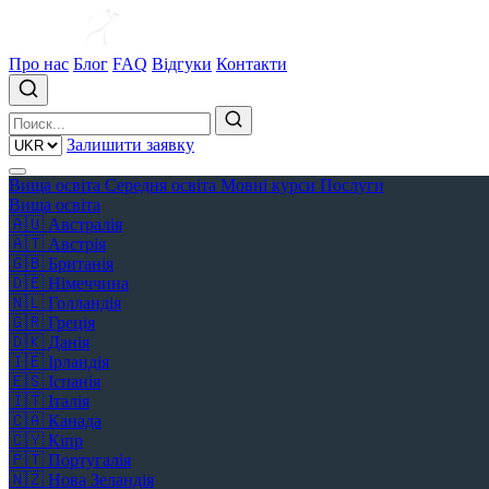
Про нас
Блог
FAQ
Відгуки
Контакти
Залишити заявку
Вища освіта
Середня освіта
Мовні курси
Послуги
Вища освіта
🇦🇺
Австралія
🇦🇹
Австрія
🇬🇧
Британія
🇩🇪
Німеччина
🇳🇱
Голландія
🇬🇷
Греція
🇩🇰
Данія
🇮🇪
Ірландія
🇪🇸
Іспанія
🇮🇹
Італія
🇨🇦
Канада
🇨🇾
Кіпр
🇵🇹
Португалія
🇳🇿
Нова Зеландія