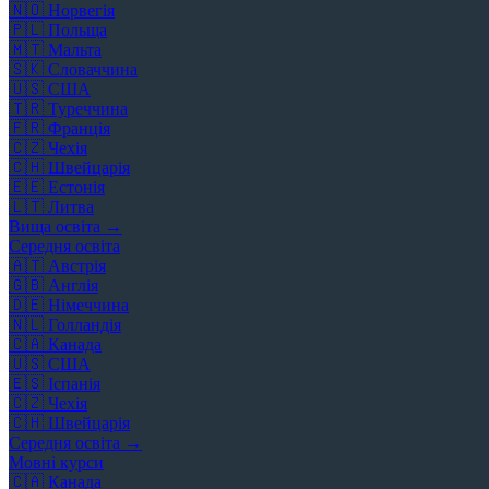
🇳🇴
Норвегія
🇵🇱
Польща
🇲🇹
Мальта
🇸🇰
Словаччина
🇺🇸
США
🇹🇷
Туреччина
🇫🇷
Франція
🇨🇿
Чехія
🇨🇭
Швейцарія
🇪🇪
Естонія
🇱🇹
Литва
Вища освіта →
Середня освіта
🇦🇹
Австрія
🇬🇧
Англія
🇩🇪
Німеччина
🇳🇱
Голландія
🇨🇦
Канада
🇺🇸
США
🇪🇸
Іспанія
🇨🇿
Чехія
🇨🇭
Швейцарія
Середня освіта →
Мовні курси
🇨🇦
Канада