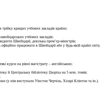
 трійку кращих учбових закладів країни;
д швейцарських учбових закладів;
зиденти Швейцарії, декілька прем’єр-міністрів;
офіційно працювати в Швейцарії або у будь-якій країні світу.
кі курси на рівні магістрату – англійською;
еку й Центральну бібліотеку Цюріха на 5 млн. томів;
;
ки (у нім виступали Уїнстон Черчіль, Хіларі Клінтон та ін.).