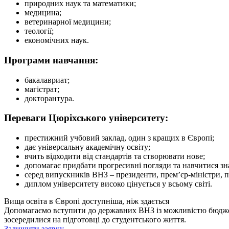
природних наук та математики;
медицина;
ветеринарної медицини;
теології;
економічних наук.
Програми навчання:
бакалавриат;
магістрат;
докторантура.
Переваги Цюріхського університету:
престижний учбовий заклад, один з кращих в Європі;
дає універсальну академічну освіту;
вчить відходити від стандартів та створювати нове;
допомагає придбати прогресивні погляди та навчитися зн
серед випускників ВНЗ – президенти, прем’єр-міністри, 
диплом університету високо цінується у всьому світі.
Вища освіта в Європі доступніша, ніж здається
Допомагаємо вступити до державних ВНЗ із можливістю бюджетн
зосередилися на підготовці до студентського життя.
Залишити заявку