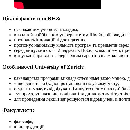
Цікаві факти про ВНЗ:
є державним учбовим закладом;
визнаний найбільшим університетом Швейцарії, входить в
проводить інноваційні дослідження;
пропонує найбільшу кількість програм та предметів сере
серед випускників – 12 лауреатів Нобелівської премії, пре
випускає справжніх лідерів, яким гарантована можливість 
Особливості University of Zurich:
бакалаврські програми викладаються німецькою мовою, дея
університетські будівлі розташовані по усьому місту;
студенти можуть відвідувати Вищу технічну школу-бібліот
тут проходять важливі політичні та дипломатичні зустрічі
для проведення лекцій запрошуються відомі учені й політи
Факультети:
філософії;
юриспруденції;