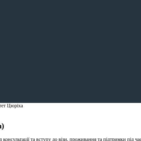
тет Цюріха
h)
консультації та вступу до візи, проживання та підтримки під ча