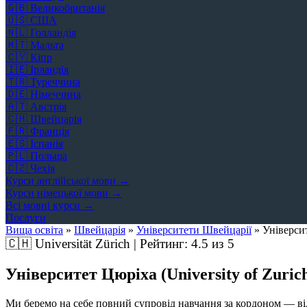
🇬🇧
Великобританія
🇺🇸
США
🇳🇱
Голландія
🇲🇹
Мальта
🇨🇾
Кіпр
🇮🇪
Ірландія
🇹🇷
Туреччина
🇩🇪
Німеччина
🇦🇹
Австрія
🇨🇭
Швейцарія
🇫🇷
Франція
🇪🇸
Іспанія
🇵🇱
Польща
🇨🇿
Чехія
Курси англійської мови →
Курси німецької мови →
Всі мовні курси →
Послуги
Вища освіта
»
Швейцарія
»
Університети Швейцарії
»
Універси
🇨🇭
Universität Zürich | Рейтинг:
4.5
из 5
Університет Цюріха (University of Zuric
Ми беремо на себе повний супровід навчання за кордоном — від 