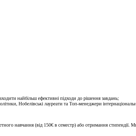
аходити найбільш ефективні підходи до рішення завдань;
політики, Нобелівські лауреати та Топ-менеджери інтернаціональ
ого навчання (від 150€ в семестр) або отримання стипендії. Ми