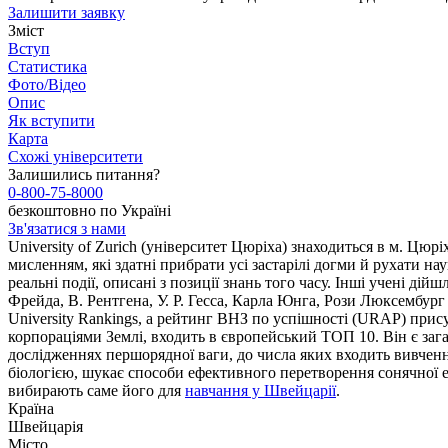
Залишити заявку
Зміст
Вступ
Статистика
Фото/Відео
Опис
Як вступити
Карта
Схожі університети
Залишились питання?
0-800-75-8000
безкоштовно по Україні
Зв'язатися з нами
University of Zurich (університет Цюріха) знаходиться в м. Цю
мисленням, які здатні прибрати усі застарілі догми й рухати на
реальні події, описані з позиції знань того часу. Інші учені д
Фрейда, В. Рентгена, У. Р. Гесса, Карла Юнга, Рози Люксембург т
University Rankings, а рейтинг ВНЗ по успішності (URAP) прису
корпораціями Землі, входить в європейський ТОП 10. Він є заг
дослідженнях першорядної ваги, до числа яких входить вивченн
біологією, шукає способи ефективного перетворення сонячної ен
вибирають саме його для
навчання у Швейцарії
.
Країна
Швейцарія
Місто