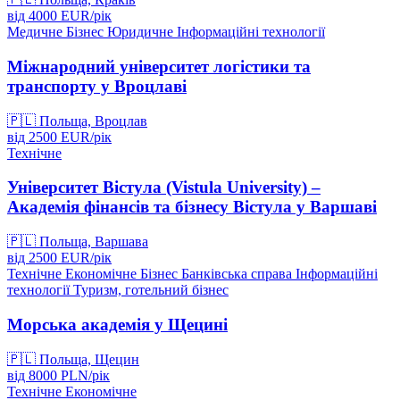
від
4000
EUR/
рік
Медичне
Бізнес
Юридичне
Інформаційні технології
Міжнародний університет логістики та
транспорту у Вроцлаві
🇵🇱
Польща, Вроцлав
від
2500
EUR/
рік
Технічне
Університет Вістула (Vistula University) –
Академія фінансів та бізнесу Вістула у Варшаві
🇵🇱
Польща, Варшава
від
2500
EUR/
рік
Технічне
Економічне
Бізнес
Банківська справа
Інформаційні
технології
Туризм, готельний бізнес
Морська академія у Щецині
🇵🇱
Польща, Щецин
від
8000
PLN/
рік
Технічне
Економічне