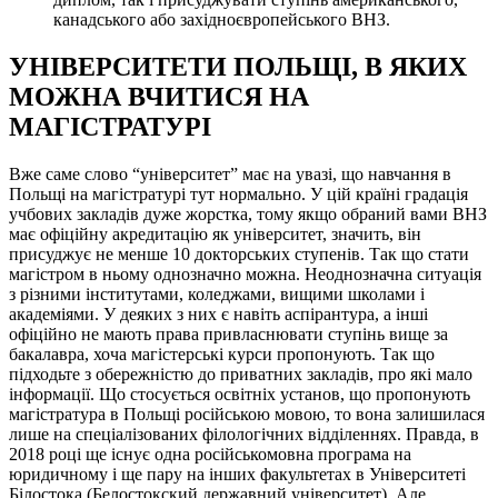
канадського або західноєвропейського ВНЗ.
УНІВЕРСИТЕТИ ПОЛЬЩІ, В ЯКИХ
МОЖНА ВЧИТИСЯ НА
МАГІСТРАТУРІ
Вже саме слово “університет” має на увазі, що навчання в
Польщі на магістратурі тут нормально. У цій країні градація
учбових закладів дуже жорстка, тому якщо обраний вами ВНЗ
має офіційну акредитацію як університет, значить, він
присуджує не менше 10 докторських ступенів. Так що стати
магістром в ньому однозначно можна. Неоднозначна ситуація
з різними інститутами, коледжами, вищими школами і
академіями. У деяких з них є навіть аспірантура, а інші
офіційно не мають права привласнювати ступінь вище за
бакалавра, хоча магістерські курси пропонують. Так що
підходьте з обережністю до приватних закладів, про які мало
інформації. Що стосується освітніх установ, що пропонують
магістратура в Польщі російською мовою, то вона залишилася
лише на спеціалізованих філологічних відділеннях. Правда, в
2018 році ще існує одна російськомовна програма на
юридичному і ще пару на інших факультетах в Університеті
Білостока (Белостокский державний університет). Але