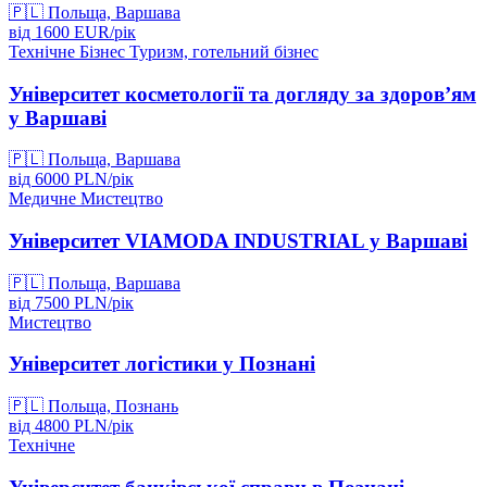
🇵🇱
Польща, Варшава
від
1600
EUR/
рік
Технічне
Бізнес
Туризм, готельний бізнес
Університет косметології та догляду за здоров’ям
у Варшаві
🇵🇱
Польща, Варшава
від
6000
PLN/
рік
Медичне
Мистецтво
Університет VIAMODA INDUSTRIAL у Варшаві
🇵🇱
Польща, Варшава
від
7500
PLN/
рік
Мистецтво
Університет логістики у Познані
🇵🇱
Польща, Познань
від
4800
PLN/
рік
Технічне