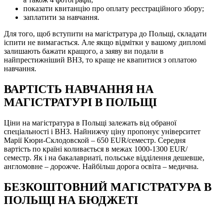
показати квитанцію про оплату реєстраційного збору;
заплатити за навчання.
Для того, щоб вступити на магістратура до Польщі, складати
іспити не вимагається. Але якщо відмітки у вашому дипломі
залишають бажати кращого, а заяву ви подали в
найпрестижніший ВНЗ, то краще не квапитися з оплатою
навчання.
ВАРТІСТЬ НАВЧАННЯ НА
МАГІСТРАТУРІ В ПОЛЬЩІ
Ціни на магістратура в Польщі залежать від обраної
спеціальності і ВНЗ. Найнижчу ціну пропонує університет
Марії Кюри-Склодовской – 650 EUR/семестр. Середня
вартість по країні коливається в межах 1000-1300 EUR/
семестр. Як і на бакалавриаті, польське відділення дешевше,
англомовне – дорожче. Найбільш дорога освіта – медична.
БЕЗКОШТОВНИЙ МАГІСТРАТУРА В
ПОЛЬЩІ НА БЮДЖЕТІ