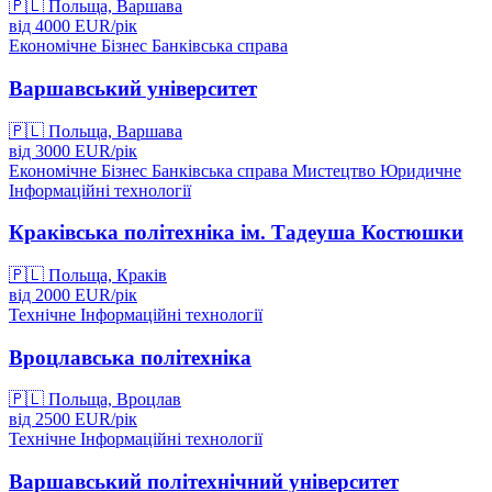
🇵🇱
Польща, Варшава
від
4000
EUR/
рік
Економічне
Бізнес
Банківська справа
Варшавський університет
🇵🇱
Польща, Варшава
від
3000
EUR/
рік
Економічне
Бізнес
Банківська справа
Мистецтво
Юридичне
Інформаційні технології
Краківська політехніка ім. Тадеуша Костюшки
🇵🇱
Польща, Краків
від
2000
EUR/
рік
Технічне
Інформаційні технології
Вроцлавська політехніка
🇵🇱
Польща, Вроцлав
від
2500
EUR/
рік
Технічне
Інформаційні технології
Варшавський політехнічний університет