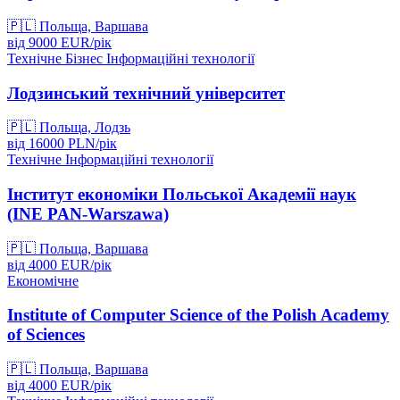
🇵🇱
Польща, Варшава
від
9000
EUR/
рік
Технічне
Бізнес
Інформаційні технології
Лодзинський технічний університет
🇵🇱
Польща, Лодзь
від
16000
PLN/
рік
Технічне
Інформаційні технології
Інститут економіки Польської Академії наук
(INE PAN-Warszawa)
🇵🇱
Польща, Варшава
від
4000
EUR/
рік
Економічне
Institute of Computer Science of the Polish Academy
of Sciences
🇵🇱
Польща, Варшава
від
4000
EUR/
рік