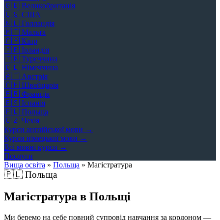
🇬🇧
Великобританія
🇺🇸
США
🇳🇱
Голландія
🇲🇹
Мальта
🇨🇾
Кіпр
🇮🇪
Ірландія
🇹🇷
Туреччина
🇩🇪
Німеччина
🇦🇹
Австрія
🇨🇭
Швейцарія
🇫🇷
Франція
🇪🇸
Іспанія
🇵🇱
Польща
🇨🇿
Чехія
Курси англійської мови →
Курси німецької мови →
Всі мовні курси →
Послуги
Вища освіта
»
Польща
»
Магістратура
🇵🇱
Польща
Магістратура в Польщі
Ми беремо на себе повний супровід навчання за кордоном —