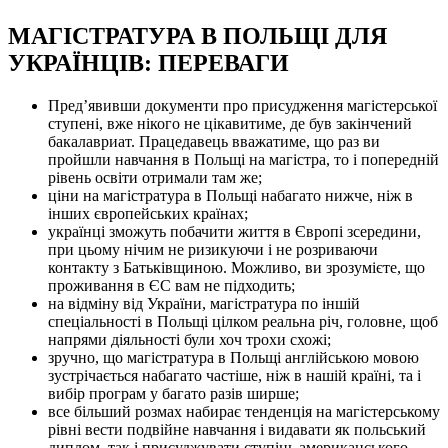
МАГІСТРАТУРА В ПОЛЬЩІ ДЛЯ
УКРАЇНЦІВ: ПЕРЕВАГИ
Пред’явивши документи про присудження магістерської
ступені, вже нікого не цікавитиме, де був закінчений
бакалавриат. Працедавець вважатиме, що раз ви
пройшли навчання в Польщі на магістра, то і попередній
рівень освіти отримали там же;
ціни на магістратура в Польщі набагато нижче, ніж в
інших європейських країнах;
українці зможуть побачити життя в Європі зсередини,
при цьому нічим не ризикуючи і не розриваючи
контакту з Батьківщиною. Можливо, ви зрозумієте, що
проживання в ЄС вам не підходить;
на відміну від України, магістратура по іншій
спеціальності в Польщі цілком реальна річ, головне, щоб
напрями діяльності були хоч трохи схожі;
зручно, що магістратура в Польщі англійською мовою
зустрічається набагато частіше, ніж в нашій країні, та і
вибір програм у багато разів ширше;
все більший розмах набирає тенденція на магістерському
рівні вести подвійне навчання і видавати як польський
диплом, так і присуджувати ступінь американського,