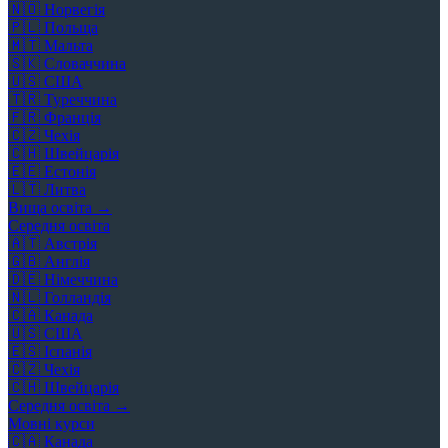
🇳🇴
Норвегія
🇵🇱
Польща
🇲🇹
Мальта
🇸🇰
Словаччина
🇺🇸
США
🇹🇷
Туреччина
🇫🇷
Франція
🇨🇿
Чехія
🇨🇭
Швейцарія
🇪🇪
Естонія
🇱🇹
Литва
Вища освіта →
Середня освіта
🇦🇹
Австрія
🇬🇧
Англія
🇩🇪
Німеччина
🇳🇱
Голландія
🇨🇦
Канада
🇺🇸
США
🇪🇸
Іспанія
🇨🇿
Чехія
🇨🇭
Швейцарія
Середня освіта →
Мовні курси
🇨🇦
Канада