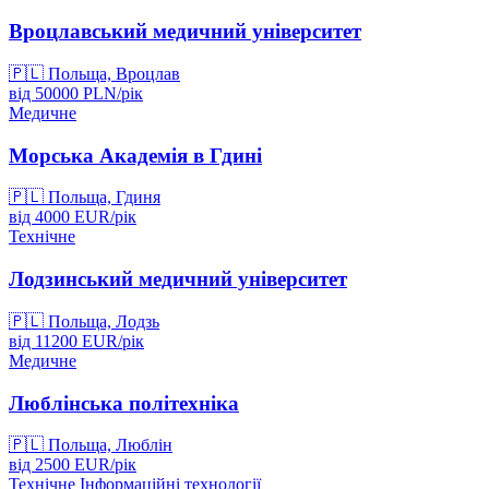
Вроцлавський медичний університет
🇵🇱
Польща, Вроцлав
від
50000
PLN/
рік
Медичне
Морська Академія в Гдині
🇵🇱
Польща, Гдиня
від
4000
EUR/
рік
Технічне
Лодзинський медичний університет
🇵🇱
Польща, Лодзь
від
11200
EUR/
рік
Медичне
Люблінська політехніка
🇵🇱
Польща, Люблін
від
2500
EUR/
рік
Технічне
Інформаційні технології