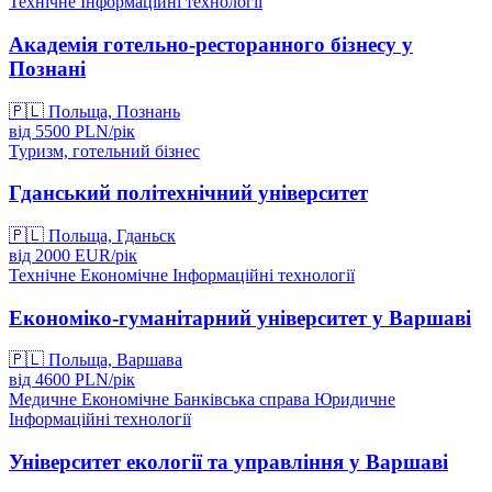
Технічне
Інформаційні технології
Академія готельно-ресторанного бізнесу у
Познані
🇵🇱
Польща, Познань
від
5500
PLN/
рік
Туризм, готельний бізнес
Гданський політехнічний університет
🇵🇱
Польща, Гданьск
від
2000
EUR/
рік
Технічне
Економічне
Інформаційні технології
Економіко-гуманітарний університет у Варшаві
🇵🇱
Польща, Варшава
від
4600
PLN/
рік
Медичне
Економічне
Банківська справа
Юридичне
Інформаційні технології
Університет екології та управління у Варшаві