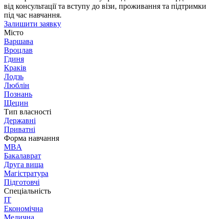
від консультації та вступу до візи, проживання та підтримки
під час навчання.
Залишити заявку
Місто
Варшава
Вроцлав
Гдиня
Краків
Лодзь
Люблін
Познань
Щецин
Тип власності
Державні
Приватні
Форма навчання
MBA
Бакалаврат
Друга вища
Магістратура
Підготовчі
Спеціальність
IT
Економічна
Медична