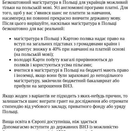
Безкоштовний магістратура в Польщі для українців можливий
тільки на польській мові. Усі англомовні програми платні. Для
того, щоб у вас з’явився шанс не платити за навчання,
насамперед ви повинні прекрасно вивчити державну мову.
Після цього вирішуйте, наскільки магістратура в Польщі
безкоштовно для вас реальний:
магістратура в Польщі з Картою поляка надає право на
вступ на загальних підставах з громадянами країни і
гарантує знижку в 40% при навчанні на платній основі
(на польській мові);
володарі Карти побуту взагалі прирівнюються до
поляків і користуються усіма пільгами;
вчитися в магістратурі в Польщі на бюджеті мають право
і іноземці, якщо вони були зараховані до неподільного
магістратуру, закінчили бюджетний бакалавриат або
прибули на запрошення ВНЗ.
Якщо жоден з варіантів не підходить з яких-небудь причин, то
залишається шанс виграти грант на дослідження або отримати
стипендію від учбового закладу, приватного фонду або уряду
Польщі.
Вища освіта в Європі доступніша, ніж здається
Допомагаємо вступити до державних ВНЗ із можливістю