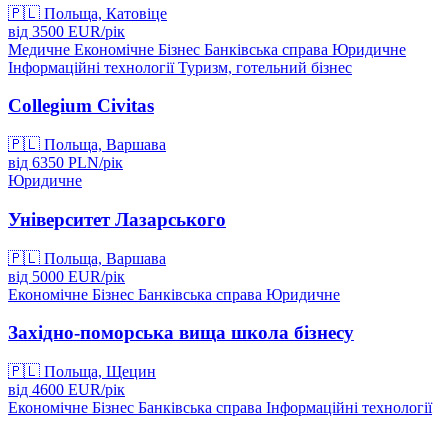
🇵🇱
Польща, Катовіце
від
3500
EUR/
рік
Медичне
Економічне
Бізнес
Банківська справа
Юридичне
Інформаційні технології
Туризм, готельний бізнес
Collegium Civitas
🇵🇱
Польща, Варшава
від
6350
PLN/
рік
Юридичне
Університет Лазарського
🇵🇱
Польща, Варшава
від
5000
EUR/
рік
Економічне
Бізнес
Банківська справа
Юридичне
Західно-поморська вища школа бізнесу
🇵🇱
Польща, Щецин
від
4600
EUR/
рік
Економічне
Бізнес
Банківська справа
Інформаційні технології