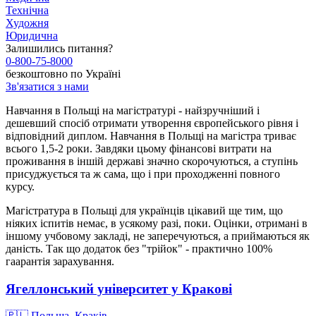
Технічна
Художня
Юридична
Залишились питання?
0-800-75-8000
безкоштовно по Україні
Зв'язатися з нами
Навчання в Польщі на магістратурі - найзручніший і
дешевший спосіб отримати утворення європейського рівня і
відповідний диплом. Навчання в Польщі на магістра триває
всього 1,5-2 роки. Завдяки цьому фінансові витрати на
проживання в іншій державі значно скорочуються, а ступінь
присуджується та ж сама, що і при проходженні повного
курсу.
Магістратура в Польщі для українців цікавий ще тим, що
ніяких іспитів немає, в усякому разі, поки. Оцінки, отримані в
іншому учбовому закладі, не заперечуються, а приймаються як
даність. Так що додаток без "трійок" - практично 100%
гаарантія зарахування.
Ягеллонський університет у Кракові
🇵🇱
Польща, Краків