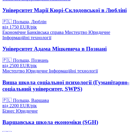
Університет Марії Кюрі-Склодовської в Любліні
🇵🇱
Польща, Люблін
від
1750
EUR/
рік
Економічне
Банківська справа
Мистецтво
Юридичне
Інформаційні технології
Університет Адама Міцкевича в Познані
🇵🇱
Польща, Познань
від
2500
EUR/
рік
Мистецтво
Юридичне
Інформаційні технології
Вища школа соціальної психології (Гуманітарно-
соціальний університет, SWPS)
🇵🇱
Польща, Варшава
від
2200
EUR/
рік
Бізнес
Юридичне
Варшавська школа економіки (SGH)