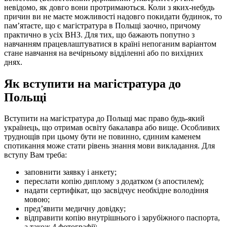
невідомо, як довго вони протримаються. Коли з яких-небудь
причин ви не маєте можливості надовго покидати будинок, то
пам’ятаєте, що є магістратура в Польщі заочно, причому
практично в усіх ВНЗ. Для тих, що бажають попутно з
навчанням працевлаштуватися в країні непоганим варіантом
стане навчання на вечірньому відділенні або по вихідних
днях.
Як вступити на магістратура до
Польщі
Вступити на магістратура до Польщі має право будь-який
українець, що отримав освіту бакалавра або вище. Особливих
труднощів при цьому бути не повинно, єдиним каменем
спотикання може стати рівень знання мови викладання. Для
вступу Вам треба:
заповнити заявку і анкету;
переслати копію диплому з додатком (з апостилем);
надати сертифікат, що засвідчує необхідне володіння
мовою;
пред’явити медичну довідку;
відправити копію внутрішнього і зарубіжного паспорта,
а також 4 фотографії;