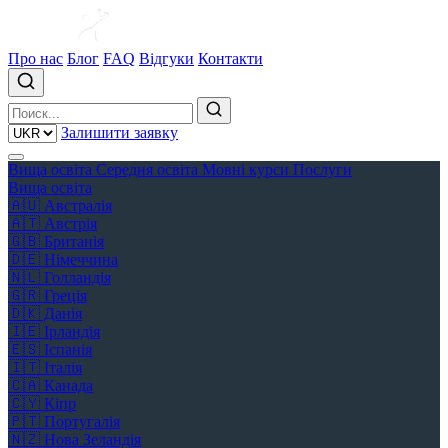
Про нас
Блог
FAQ
Відгуки
Контакти
Залишити заявку
Вища освіта
Середня освіта
Мовні курси
Послуги
Вища освіта
🇦🇺
Австралія
🇦🇹
Австрія
🇬🇧
Британія
🇩🇪
Німеччина
🇳🇱
Голландія
🇬🇷
Греція
🇩🇰
Данія
🇮🇪
Ірландія
🇪🇸
Іспанія
🇮🇹
Італія
🇨🇦
Канада
🇨🇾
Кіпр
🇵🇹
Португалія
🇳🇿
Нова Зеландія