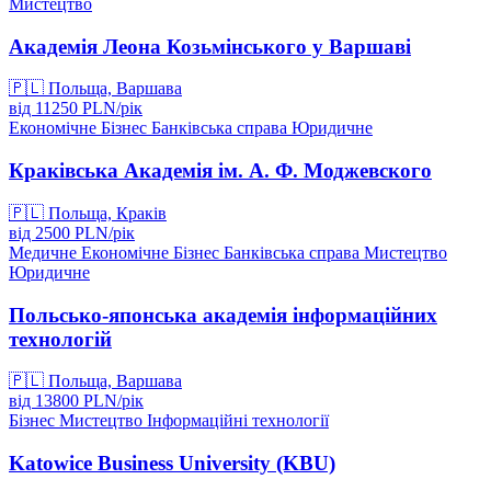
Мистецтво
Академія Леона Козьмінського у Варшаві
🇵🇱
Польща, Варшава
від
11250
PLN/
рік
Економічне
Бізнес
Банківська справа
Юридичне
Краківська Академія ім. А. Ф. Моджевского
🇵🇱
Польща, Краків
від
2500
PLN/
рік
Медичне
Економічне
Бізнес
Банківська справа
Мистецтво
Юридичне
Польсько-японська академія інформаційних
технологій
🇵🇱
Польща, Варшава
від
13800
PLN/
рік
Бізнес
Мистецтво
Інформаційні технології
Katowice Business University (KBU)