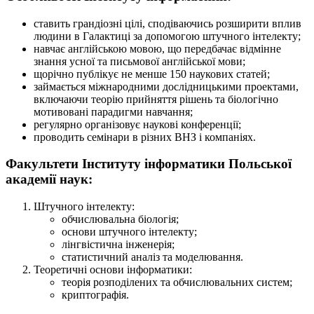
ставить грандіозні цілі, сподіваючись розширити вплив
людини в Галактиці за допомогою штучного інтелекту;
навчає англійською мовою, що передбачає відмінне
знання усної та письмової англійської мови;
щорічно публікує не менше 150 наукових статей;
займається міжнародними дослідницькими проектами,
включаючи теорію прийняття рішень та біологічно
мотивовані парадигми навчання;
регулярно організовує наукові конференції;
проводить семінари в різних ВНЗ і компаніях.
Факультети Інституту інформатики Польської
академії наук:
Штучного інтелекту:
обчислювальна біологія;
основи штучного інтелекту;
лінгвістична інженерія;
статистичний аналіз та моделювання.
Теоретичні основи інформатики:
теорія розподілених та обчислювальних систем;
криптографія.