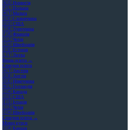
🇳🇴
Норвегія
🇵🇱
Польща
🇲🇹
Мальта
🇸🇰
Словаччина
🇺🇸
США
🇹🇷
Туреччина
🇫🇷
Франція
🇨🇿
Чехія
🇨🇭
Швейцарія
🇪🇪
Естонія
🇱🇹
Литва
Вища освіта →
Середня освіта
🇦🇹
Австрія
🇬🇧
Англія
🇩🇪
Німеччина
🇳🇱
Голландія
🇨🇦
Канада
🇺🇸
США
🇪🇸
Іспанія
🇨🇿
Чехія
🇨🇭
Швейцарія
Середня освіта →
Мовні курси
🇨🇦
Канада