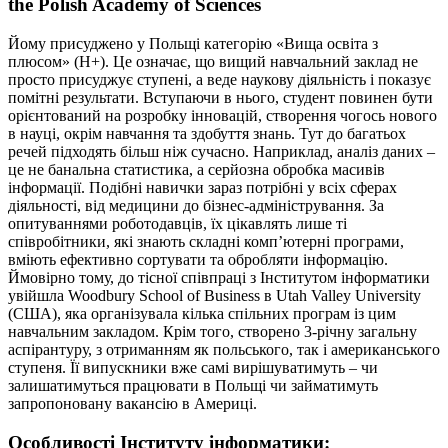
the Polish Academy of Sciences
Йому присуджено у Польщі категорію «Вища освіта з
плюсом» (Н+). Це означає, що вищий навчальний заклад не
просто присуджує ступені, а веде наукову діяльність і показує
помітні результати. Вступаючи в нього, студент повинен бути
орієнтований на розробку інновацій, створення чогось нового
в науці, окрім навчання та здобуття знань. Тут до багатьох
речей підходять більш ніж сучасно. Наприклад, аналіз даних –
це не банальна статистика, а серйозна обробка масивів
інформації. Подібні навички зараз потрібні у всіх сферах
діяльності, від медицини до бізнес-адміністрування. За
опитуваннями роботодавців, їх цікавлять лише ті
співробітники, які знають складні комп’ютерні програми,
вміють ефективно сортувати та обробляти інформацію.
Ймовірно тому, до тісної співпраці з Інститутом інформатики
увійшла Woodbury School of Business в Utah Valley University
(США), яка організувала кілька спільних програм із цим
навчальним закладом. Крім того, створено 3-річну загальну
аспірантуру, з отриманням як польського, так і американського
ступеня. Її випускники вже самі вирішуватимуть – чи
залишатимуться працювати в Польщі чи займатимуть
запропоновану вакансію в Америці.
Особливості Інституту інформатики: