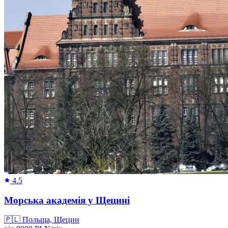
4.5
Морська академія у Щецині
🇵🇱
Польща, Щецин