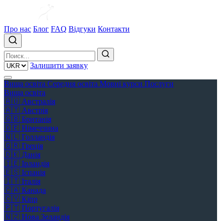
Про нас
Блог
FAQ
Відгуки
Контакти
Залишити заявку
Вища освіта
Середня освіта
Мовні курси
Послуги
Вища освіта
🇦🇺
Австралія
🇦🇹
Австрія
🇬🇧
Британія
🇩🇪
Німеччина
🇳🇱
Голландія
🇬🇷
Греція
🇩🇰
Данія
🇮🇪
Ірландія
🇪🇸
Іспанія
🇮🇹
Італія
🇨🇦
Канада
🇨🇾
Кіпр
🇵🇹
Португалія
🇳🇿
Нова Зеландія