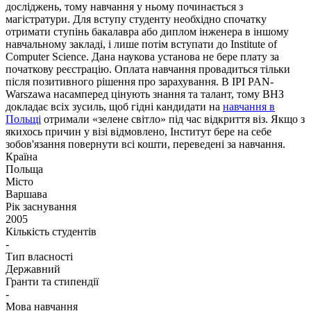
досліджень, тому навчання у ньому починається з
магістратури. Для вступу студенту необхідно спочатку
отримати ступінь бакалавра або диплом інженера в іншому
навчальному закладі, і лише потім вступати до Institute of
Computer Science. Дана наукова установа не бере плату за
початкову реєстрацію. Оплата навчання провадиться тільки
після позитивного рішення про зарахування. В IPI PAN-
Warszawa насамперед цінують знання та талант, тому ВНЗ
докладає всіх зусиль, щоб гідні кандидати на
навчання в
Польщі
отримали «зелене світло» під час відкриття віз. Якщо з
якихось причин у візі відмовлено, Інститут бере на себе
зобов'язання повернути всі кошти, переведені за навчання.
Країна
Польща
Місто
Варшава
Рік заснування
2005
Кількість студентів
-
Тип власності
Державний
Гранти та стипендії
-
Мова навчання