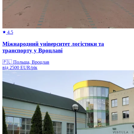
4.5
Міжнародний університет логістики та
транспорту у Вроцлаві
🇵🇱
Польща, Вроцлав
від
2500
EUR/
рік