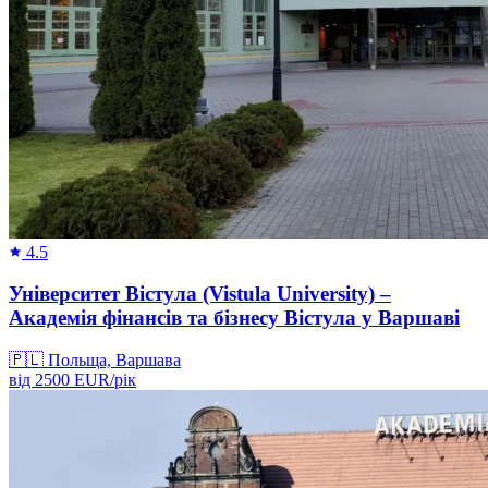
4.5
Університет Вістула (Vistula University) –
Академія фінансів та бізнесу Вістула у Варшаві
🇵🇱
Польща, Варшава
від
2500
EUR/
рік