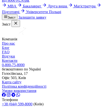
від
8000
PLN/
рік
MBA
Бакалаврат
Друга вища
Магістратура
Підготовчі
Університети Польщі
Залишити заявку
Зміст
Зміст
Компанія
Про нас
Блог
FAQ
Відгуки
Контакти
0-800-75-8000
безкоштовно по Україні
Голосіївська, 17
Офіс 503, Київ
Карта сайту
Політика конфіденційності
Умови використання
Телефони
+38 (044) 599-8000
(Київ)