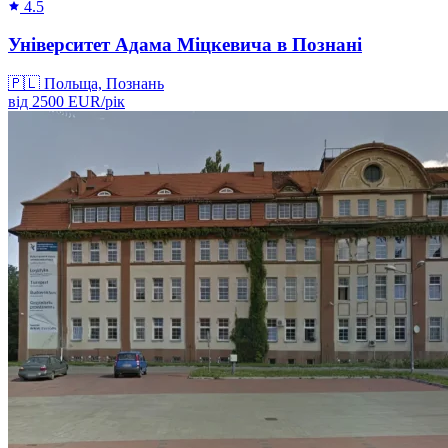
4.5
Університет Адама Міцкевича в Познані
🇵🇱
Польща, Познань
від
2500
EUR/
рік