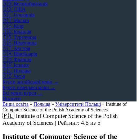
🇬🇧
Великобританія
🇺🇸
США
🇳🇱
Голландія
🇲🇹
Мальта
🇨🇾
Кіпр
🇮🇪
Ірландія
🇹🇷
Туреччина
🇩🇪
Німеччина
🇦🇹
Австрія
🇨🇭
Швейцарія
🇫🇷
Франція
🇪🇸
Іспанія
🇵🇱
Польща
🇨🇿
Чехія
Курси англійської мови →
Курси німецької мови →
Всі мовні курси →
Послуги
Вища освіта
»
Польща
»
Університети Польщі
»
Institute of
Computer Science of the Polish Academy of Sciences
🇵🇱
Institute of Computer Science of the Polish
Academy of Sciences | Рейтинг:
4.5
из 5
Institute of Computer Science of the