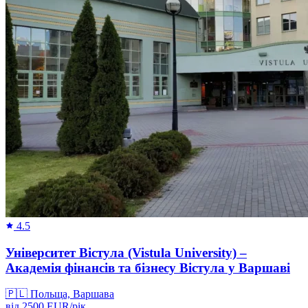
4.5
Університет Вістула (Vistula University) –
Академія фінансів та бізнесу Вістула у Варшаві
🇵🇱
Польща, Варшава
від
2500
EUR/
рік