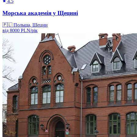
4.5
Морська академія у Щецині
🇵🇱
Польща, Щецин
від
8000
PLN/
рік