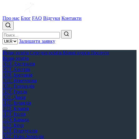
Про нас
Блог
FAQ
Відгуки
Контакти
Залишити заявку
Вища освіта
Середня освіта
Мовні курси
Послуги
Вища освіта
🇦🇺
Австралія
🇦🇹
Австрія
🇬🇧
Британія
🇩🇪
Німеччина
🇳🇱
Голландія
🇬🇷
Греція
🇩🇰
Данія
🇮🇪
Ірландія
🇪🇸
Іспанія
🇮🇹
Італія
🇨🇦
Канада
🇨🇾
Кіпр
🇵🇹
Португалія
🇳🇿
Нова Зеландія