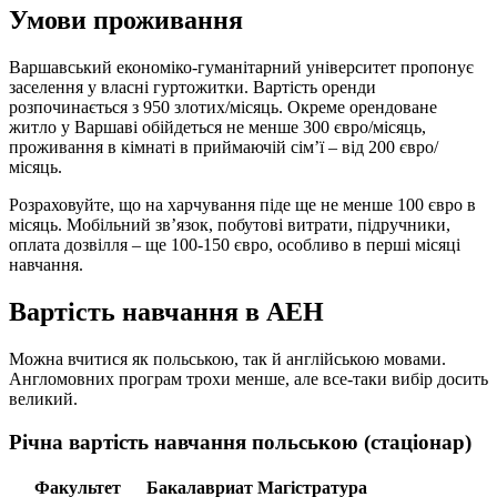
Умови проживання
Варшавський економіко-гуманітарний університет пропонує
заселення у власні гуртожитки. Вартість оренди
розпочинається з 950 злотих/місяць. Окреме орендоване
житло у Варшаві обійдеться не менше 300 євро/місяць,
проживання в кімнаті в приймаючій сім’ї – від 200 євро/
місяць.
Розраховуйте, що на харчування піде ще не менше 100 євро в
місяць. Мобільний зв’язок, побутові витрати, підручники,
оплата дозвілля – ще 100-150 євро, особливо в перші місяці
навчання.
Вартість навчання в AEH
Можна вчитися як польською, так й англійською мовами.
Англомовних програм трохи менше, але все-таки вибір досить
великий.
Річна вартість навчання польською (стаціонар)
Факультет
Бакалавриат
Магістратура