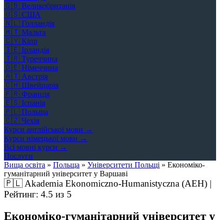
🇬🇧
Великобританія
🇺🇸
США
🇳🇱
Голландія
🇲🇹
Мальта
🇨🇾
Кіпр
🇮🇪
Ірландія
🇹🇷
Туреччина
🇩🇪
Німеччина
🇦🇹
Австрія
🇨🇭
Швейцарія
🇫🇷
Франція
🇪🇸
Іспанія
🇵🇱
Польща
🇨🇿
Чехія
Курси англійської мови →
Курси німецької мови →
Всі мовні курси →
Послуги
Вища освіта
»
Польща
»
Університети Польщі
»
Економіко-
гуманітарний університет у Варшаві
🇵🇱
Akademia Ekonomiczno-Humanistyczna (AEH) |
Рейтинг:
4.5
из 5
Економіко-гуманітарний університет у