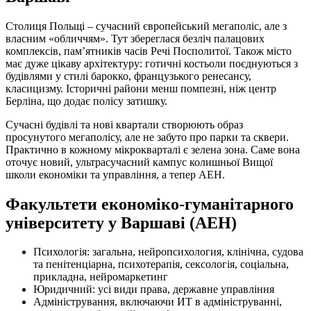
Столиця Польщі – сучасний європейський мегаполіс, але з
власним «обличчям». Тут збереглася безліч палацових
комплексів, пам’ятників часів Речі Посполитої. Також місто
має дуже цікаву архітектуру: готичні костьоли поєднуються з
будівлями у стилі барокко, французького ренесансу,
класицизму. Історичні райони менш помпезні, ніж центр
Берліна, що додає полісу затишку.
Сучасні будівлі та нові квартали створюють образ
просунутого мегаполісу, але не забуто про парки та сквери.
Практично в кожному мікрокварталі є зелена зона. Саме вона
оточує новий, ультрасучасний кампус колишньої Вищої
школи економіки та управління, а тепер AEH.
Факультети економіко-гуманітарного
університету у Варшаві (AEH)
Психологія: загальна, нейропсихология, клінічна, судова
та пенітенціарна, психотерапія, сексологія, соціальна,
прикладна, нейромаркетинг
Юридичний: усі види права, державне управління
Адміністрування, включаючи ИТ в адмініструванні,