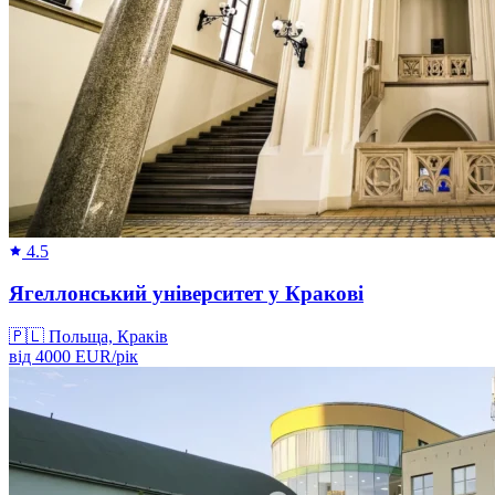
4.5
Ягеллонський університет у Кракові
🇵🇱
Польща, Краків
від
4000
EUR/
рік