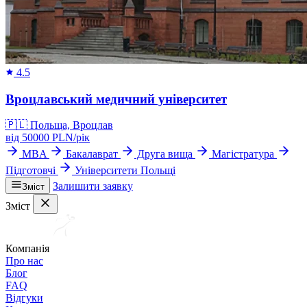
4.5
Вроцлавський медичний університет
🇵🇱
Польща, Вроцлав
від
50000
PLN/
рік
MBA
Бакалаврат
Друга вища
Магістратура
Підготовчі
Університети Польщі
Залишити заявку
Зміст
Зміст
Компанія
Про нас
Блог
FAQ
Відгуки