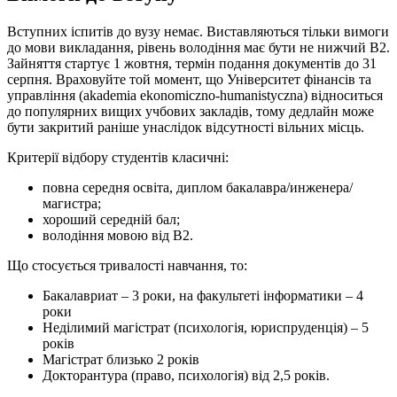
Вступних іспитів до вузу немає. Виставляються тільки вимоги
до мови викладання, рівень володіння має бути не нижчий В2.
Зайняття стартує 1 жовтня, термін подання документів до 31
серпня. Враховуйте той момент, що Університет фінансів та
управління (akademia ekonomiczno-humanistyczna) відноситься
до популярних вищих учбових закладів, тому дедлайн може
бути закритий раніше унаслідок відсутності вільних місць.
Критерії відбору студентів класичні:
повна середня освіта, диплом бакалавра/инженера/
магистра;
хороший середній бал;
володіння мовою від В2.
Що стосується тривалості навчання, то:
Бакалавриат – 3 роки, на факультеті інформатики – 4
роки
Неділимий магістрат (психологія, юриспруденція) – 5
років
Магістрат близько 2 років
Докторантура (право, психологія) від 2,5 років.