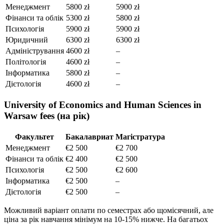
Менеджмент
5800 zł
5900 zł
Фінанси та облік
5300 zł
5800 zł
Психологія
5900 zł
5900 zł
Юридичний
6300 zł
6300 zł
Адміністрування
4600 zł
–
Політологія
4600 zł
–
Інформатика
5800 zł
–
Дієтологія
4600 zł
–
University of Economics and Human Sciences in
Warsaw fees (на рік)
Факультет
Бакалавриат
Магістратура
Менеджмент
€2 500
€2 700
Фінанси та облік
€2 400
€2 500
Психологія
€2 500
€2 600
Інформатика
€2 500
–
Дієтологія
€2 500
–
Можливий варіант оплати по семестрах або щомісячний, але
ціна за рік навчання мінімум на 10-15% нижче. На багатьох