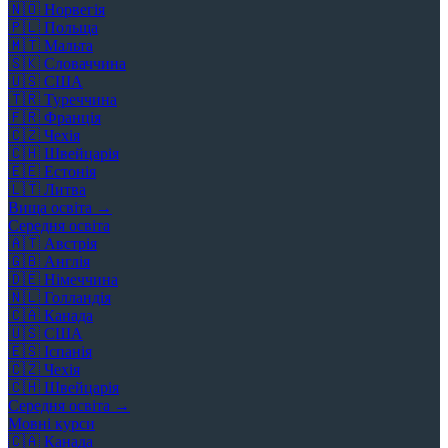
🇳🇴
Норвегія
🇵🇱
Польща
🇲🇹
Мальта
🇸🇰
Словаччина
🇺🇸
США
🇹🇷
Туреччина
🇫🇷
Франція
🇨🇿
Чехія
🇨🇭
Швейцарія
🇪🇪
Естонія
🇱🇹
Литва
Вища освіта →
Середня освіта
🇦🇹
Австрія
🇬🇧
Англія
🇩🇪
Німеччина
🇳🇱
Голландія
🇨🇦
Канада
🇺🇸
США
🇪🇸
Іспанія
🇨🇿
Чехія
🇨🇭
Швейцарія
Середня освіта →
Мовні курси
🇨🇦
Канада