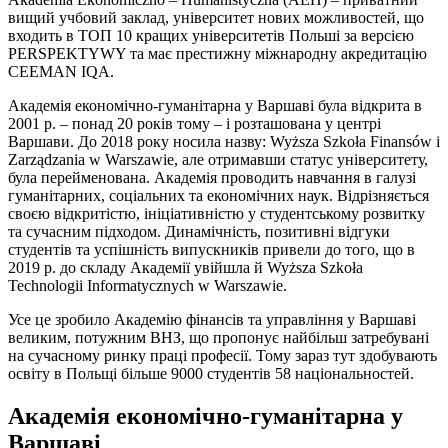
вищий учбовий заклад, університет нових можливостей, що
входить в ТОП 10 кращих університетів Польші за версією
PERSPEKTYWY та має престижну міжнародну акредитацію
CEEMAN IQA.
Академія економічно-гуманітарна у Варшаві була відкрита в
2001 р. – понад 20 років тому – і розташована у центрі
Варшави. До 2018 року носила назву: Wyższa Szkoła Finansów i
Zarządzania w Warszawie, але отримавши статус університету,
була перейменована. Академія проводить навчання в галузі
гуманітарних, соціальних та економічних наук. Відрізняється
своєю відкритістю, ініціативністю у студентському розвитку
та сучасним підходом. Динамічність, позитивні відгуки
студентів та успішність випускників привели до того, що в
2019 р. до складу Академії увійшла й Wyższa Szkoła
Technologii Informatycznych w Warszawie.
Усе це зробило Академію фінансів та управління у Варшаві
великим, потужним ВНЗ, що пропонує найбільш затребувані
на сучасному ринку праці професії. Тому зараз тут здобувають
освіту в Польщі більше 9000 студентів 58 національностей.
Академія економічно-гуманітарна у
Варшаві