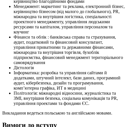
керівництво благодійними фондами
Менеджмент: маркетинг та реклама, електронний бізнес,
керівництво бізнесом (від малого до глобального), PR,
міжнародна та внутрішня логістика, спеціальності
проектного менеджменту, управління людськими
ресурсами та капіталом, управління персоналом та
коучинг
Фінанси та облік : банківська справа та страхування,
аудит, податковий та фінансовий консультант,
управління приватними та державними фінансами,
міжнародна та внутрішня торгівля, бухоблік
підприємства, фінансовий менеджмент територіального
самоврядування
Дієтологія
Інформатика: розробка та управління сайтами й
додатками, штучний інтелект, бази даних, програмний
аудит, кібербезпека, дизайн та програмування,
комп’ютерна графіка, ИТ в медицині
Політологія: міжнародні відносини, журналістика та
ЗМІ, внутрішня безпека, соціальна комунікація та PR,
управління проектами та фондами ЄС.
Викладання ведеться польською та англійською мовами.
Вимоги до вступу