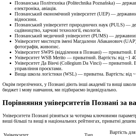
Познанська Політехніка (Politechnika Poznańska) — держав
електроніка, авіація.
Познанський економічний університет (UEP) — державний. 
відносини.
Познанський університет природничих наук (PULS) — держа
садівництво, харчові технології, екологія.
Познанський медичний університет (PUMS) — державний. В
Університет мистецтв імені Магдалени Абаканович (UAP) — 
фотографія, живопис.
Університет SWPS (відділення в Познані) — приватний. Вар
Університет WSB Merito — приватний. Вартість: від ~1 400
Університет Да Вінчі (Collegium Da Vinci) — приватний. Ва
управління проєктами.
Вища школа логістики (WSL) — приватна. Вартість: від ~1
Окрім перелічених, у Познані діють інші академії та вищі школ
бюджет і мову навчання, ми підбираємо індивідуально.
Порівняння університетів Познані за в
Університети Познані різняться за чотирма ключовими параметр
виші більші та вищі в національних рейтингах, приватні дешевш
Вартість для
Університет
Тип