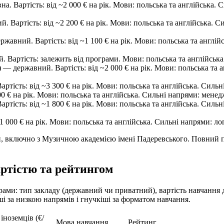
на. Вартість: від ~2 000 € на рік. Мови: польська та англійська
Вартість: від ~2 200 € на рік. Мови: польська та англійська. С
вний. Вартість: від ~1 100 € на рік. Мови: польська та англійсь
артість: залежить від програми. Мови: польська та англійська
державний. Вартість: від ~2 000 € на рік. Мови: польська та анг
тість: від ~3 300 € на рік. Мови: польська та англійська. Сильн
 € на рік. Мови: польська та англійська. Сильні напрями: менед
ртість: від ~1 800 € на рік. Мови: польська та англійська. Сильн
 000 € на рік. Мови: польська та англійська. Сильні напрями: л
и, включно з Музичною академією імені Падеревського. Повний пе
артістю та рейтингом
ами: тип закладу (державний чи приватний), вартість навчання д
і за низкою напрямів і гнучкіші за форматом навчання.
 іноземців (€/
Мова навчання
Рейтинг