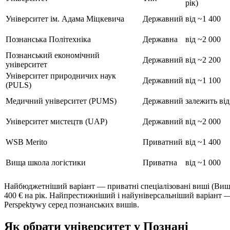
рік)
Університет ім. Адама Міцкевича
Державний
від ~1 400
Познанська Політехніка
Державна
від ~2 000
Познанський економічний
Державний
від ~2 200
університет
Університет природничих наук
Державний
від ~1 100
(PULS)
Медичний університет (PUMS)
Державний
залежить ві
Університет мистецтв (UAP)
Державний
від ~2 000
WSB Merito
Приватний
від ~1 400
Вища школа логістики
Приватна
від ~1 000
Найбюджетніший варіант — приватні спеціалізовані виші (Вища
400 € на рік. Найпрестижніший і найуніверсальніший варіант 
Perspektywy серед познанських вишів.
Як обрати університет у Познані