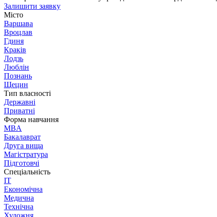
Залишити заявку
Місто
Варшава
Вроцлав
Гдиня
Краків
Лодзь
Люблін
Познань
Щецин
Тип власності
Державні
Приватні
Форма навчання
MBA
Бакалаврат
Друга вища
Магістратура
Підготовчі
Спеціальність
IT
Економічна
Медична
Технічна
Художня