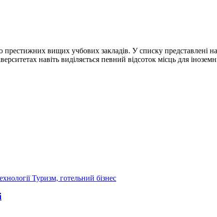
тю престижних вищих учбових закладів. У списку представлені н
ніверситетах навіть виділяється певний відсоток місць для інозем
ехнології
Туризм, готельний бізнес
і