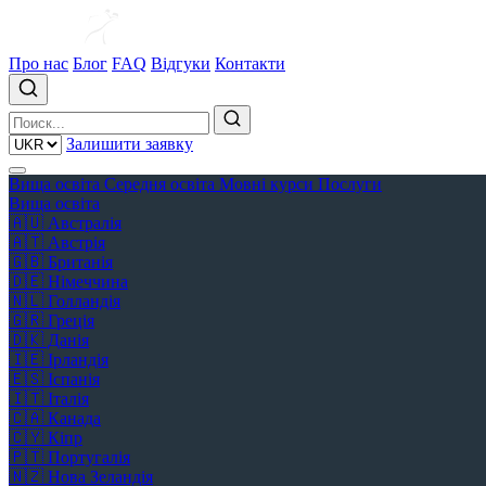
Про нас
Блог
FAQ
Відгуки
Контакти
Залишити заявку
Вища освіта
Середня освіта
Мовні курси
Послуги
Вища освіта
🇦🇺
Австралія
🇦🇹
Австрія
🇬🇧
Британія
🇩🇪
Німеччина
🇳🇱
Голландія
🇬🇷
Греція
🇩🇰
Данія
🇮🇪
Ірландія
🇪🇸
Іспанія
🇮🇹
Італія
🇨🇦
Канада
🇨🇾
Кіпр
🇵🇹
Португалія
🇳🇿
Нова Зеландія