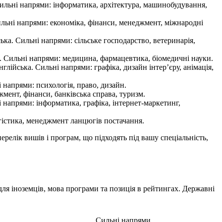
. Сильні напрями: інформатика, архітектура, машинобудування,
ильні напрями: економіка, фінанси, менеджмент, міжнародні
ка. Сильні напрями: сільське господарство, ветеринарія,
. Сильні напрями: медицина, фармацевтика, біомедичні науки.
лійська. Сильні напрями: графіка, дизайн інтер’єру, анімація,
і напрями: психологія, право, дизайн.
жмент, фінанси, банківська справа, туризм.
і напрями: інформатика, графіка, інтернет-маркетинг,
огістика, менеджмент ланцюгів постачання.
релік вишів і програм, що підходять під вашу спеціальність,
ля іноземців, мова програми та позиція в рейтингах. Державні
Сильні напрями