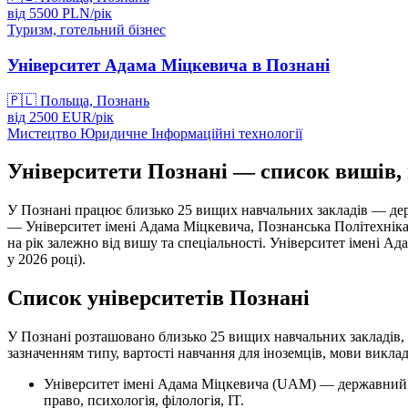
від
5500
PLN/
рік
Туризм, готельний бізнес
Університет Адама Міцкевича в Познані
🇵🇱
Польща, Познань
від
2500
EUR/
рік
Мистецтво
Юридичне
Інформаційні технології
Університети Познані — список вишів, 
У Познані працює близько 25 вищих навчальних закладів — держ
— Університет імені Адама Міцкевича, Познанська Політехніка 
на рік залежно від вишу та спеціальності. Університет імені 
у 2026 році).
Список університетів Познані
У Познані розташовано близько 25 вищих навчальних закладів, 
зазначенням типу, вартості навчання для іноземців, мови викла
Університет імені Адама Міцкевича (UAM) — державний. Вар
право, психологія, філологія, IT.