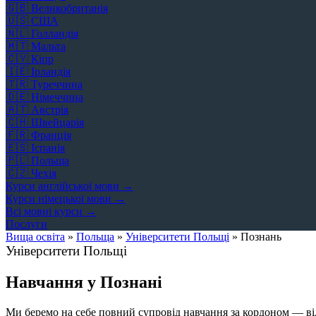
🇬🇧
Великобританія
🇺🇸
США
🇳🇱
Голландія
🇲🇹
Мальта
🇨🇾
Кіпр
🇮🇪
Ірландія
🇹🇷
Туреччина
🇩🇪
Німеччина
🇦🇹
Австрія
🇨🇭
Швейцарія
🇫🇷
Франція
🇪🇸
Іспанія
🇵🇱
Польща
🇨🇿
Чехія
Курси англійської мови →
Курси німецької мови →
Всі мовні курси →
Послуги
Вища освіта
»
Польща
»
Університети Польщі
»
Познань
Університети Польщі
Навчання у Познані
Ми беремо на себе повний супровід навчання за кордоном — від 