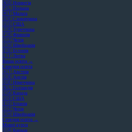
🇳🇴
Норвегія
🇵🇱
Польща
🇲🇹
Мальта
🇸🇰
Словаччина
🇺🇸
США
🇹🇷
Туреччина
🇫🇷
Франція
🇨🇿
Чехія
🇨🇭
Швейцарія
🇪🇪
Естонія
🇱🇹
Литва
Вища освіта →
Середня освіта
🇦🇹
Австрія
🇬🇧
Англія
🇩🇪
Німеччина
🇳🇱
Голландія
🇨🇦
Канада
🇺🇸
США
🇪🇸
Іспанія
🇨🇿
Чехія
🇨🇭
Швейцарія
Середня освіта →
Мовні курси
🇨🇦
Канада