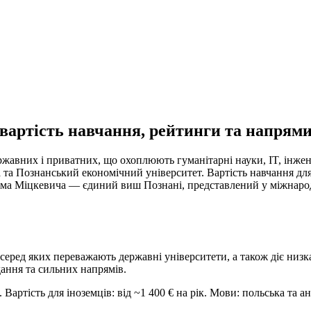
вартість навчання, рейтинги та напрям
авних і приватних, що охоплюють гуманітарні науки, IT, інжене
та Познанський економічний університет. Вартість навчання для 
Адама Міцкевича — єдиний виш Познані, представлений у міжнаро
серед яких переважають державні університети, а також діє низка
дання та сильних напрямів.
тість для іноземців: від ~1 400 € на рік. Мови: польська та анг