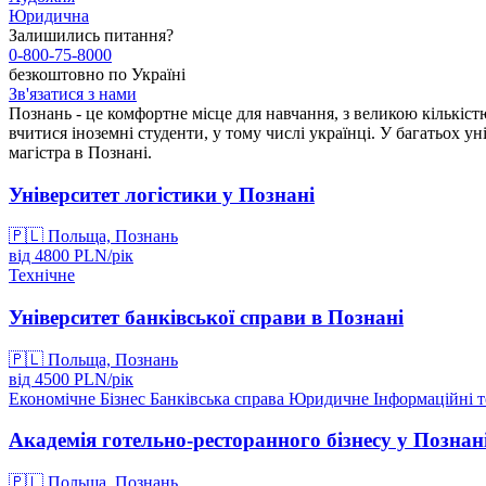
Юридична
Залишились питання?
0-800-75-8000
безкоштовно по Україні
Зв'язатися з нами
Познань - це комфортне місце для навчання, з великою кількіс
вчитися іноземні студенти, у тому числі українці. У багатьох у
магістра в Познані.
Університет логістики у Познані
🇵🇱
Польща, Познань
від
4800
PLN/
рік
Технічне
Університет банківської справи в Познані
🇵🇱
Польща, Познань
від
4500
PLN/
рік
Економічне
Бізнес
Банківська справа
Юридичне
Інформаційні т
Академія готельно-ресторанного бізнесу у Познан
🇵🇱
Польща, Познань