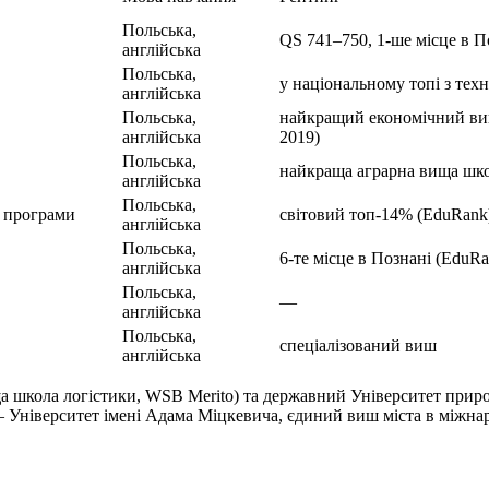
Польська,
QS 741–750, 1-ше місце в П
англійська
Польська,
у національному топі з техн
англійська
Польська,
найкращий економічний ви
англійська
2019)
Польська,
найкраща аграрна вища шко
англійська
Польська,
д програми
світовий топ-14% (EduRank
англійська
Польська,
6-те місце в Познані (EduRa
англійська
Польська,
—
англійська
Польська,
спеціалізований виш
англійська
 школа логістики, WSB Merito) та державний Університет приро
— Університет імені Адама Міцкевича, єдиний виш міста в міжна