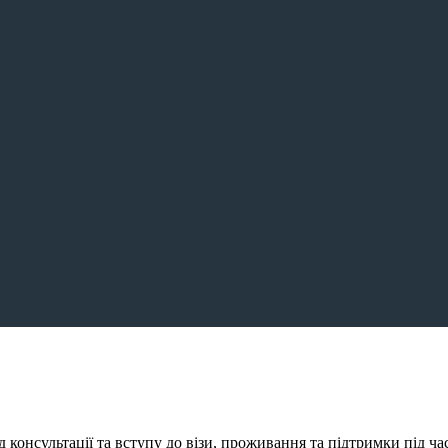
консультації та вступу до візи, проживання та підтримки під ча