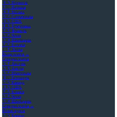
🇳🇴
Норвегія
🇵🇱
Польща
🇲🇹
Мальта
🇸🇰
Словаччина
🇺🇸
США
🇹🇷
Туреччина
🇫🇷
Франція
🇨🇿
Чехія
🇨🇭
Швейцарія
🇪🇪
Естонія
🇱🇹
Литва
Вища освіта →
Середня освіта
🇦🇹
Австрія
🇬🇧
Англія
🇩🇪
Німеччина
🇳🇱
Голландія
🇨🇦
Канада
🇺🇸
США
🇪🇸
Іспанія
🇨🇿
Чехія
🇨🇭
Швейцарія
Середня освіта →
Мовні курси
🇨🇦
Канада