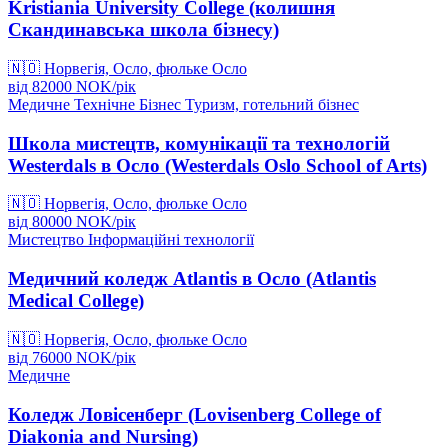
Kristiania University College (колишня
Скандинавська школа бізнесу)
🇳🇴
Норвегія, Осло, фюльке Осло
від
82000
NOK/
рік
Медичне
Технічне
Бізнес
Туризм, готельний бізнес
Школа мистецтв, комунікації та технологій
Westerdals в Осло (Westerdals Oslo School of Arts)
🇳🇴
Норвегія, Осло, фюльке Осло
від
80000
NOK/
рік
Мистецтво
Інформаційні технології
Медичний коледж Atlantis в Осло (Atlantis
Medical College)
🇳🇴
Норвегія, Осло, фюльке Осло
від
76000
NOK/
рік
Медичне
Коледж Ловісенберг (Lovisenberg College of
Diakonia and Nursing)