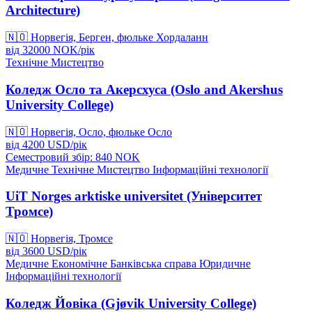
Architecture)
🇳🇴
Норвегія, Берген, фюльке Хордаланн
від
32000
NOK/
рік
Технічне
Мистецтво
Коледж Осло та Акерсхуса (Oslo and Akershus
University College)
🇳🇴
Норвегія, Осло, фюльке Осло
від
4200
USD/
рік
Семестровий збір: 840
NOK
Медичне
Технічне
Мистецтво
Інформаційні технології
UiT Norges arktiske universitet (Університет
Тромсе)
🇳🇴
Норвегія, Тромсе
від
3600
USD/
рік
Медичне
Економічне
Банківська справа
Юридичне
Інформаційні технології
Коледж Йовіка (Gjøvik University College)