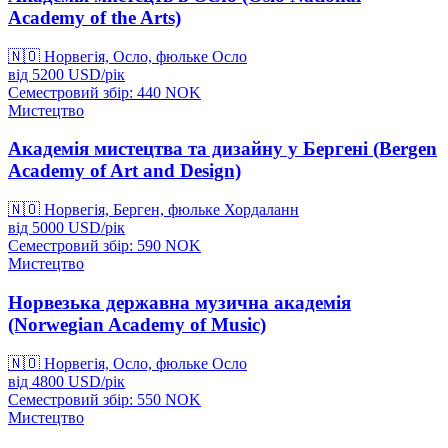
Academy of the Arts)
🇳🇴
Норвегія, Осло, фюльке Осло
від
5200
USD/
рік
Семестровий збір: 440
NOK
Мистецтво
Академія мистецтва та дизайну у Бергені (Bergen
Academy of Art and Design)
🇳🇴
Норвегія, Берген, фюльке Хордаланн
від
5000
USD/
рік
Семестровий збір: 590
NOK
Мистецтво
Норвезька державна музична академія
(Norwegian Academy of Music)
🇳🇴
Норвегія, Осло, фюльке Осло
від
4800
USD/
рік
Семестровий збір: 550
NOK
Мистецтво