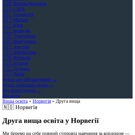
🇬🇧
Великобританія
🇺🇸
США
🇳🇱
Голландія
🇲🇹
Мальта
🇨🇾
Кіпр
🇮🇪
Ірландія
🇹🇷
Туреччина
🇩🇪
Німеччина
🇦🇹
Австрія
🇨🇭
Швейцарія
🇫🇷
Франція
🇪🇸
Іспанія
🇵🇱
Польща
🇨🇿
Чехія
Курси англійської мови →
Курси німецької мови →
Всі мовні курси →
Послуги
Вища освіта
»
Норвегія
»
Друга вища
🇳🇴
Норвегія
Друга вища освіта у Норвегії
Ми беремо на себе повний супровід навчання за кордоном —