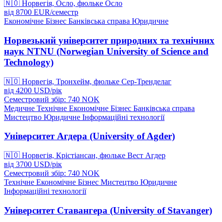
🇳🇴
Норвегія, Осло, фюльке Осло
від
8700
EUR/
семестр
Економічне
Бізнес
Банківська справа
Юридичне
Норвезький університет природних та технічних
наук NTNU (Norwegian University of Science and
Technology)
🇳🇴
Норвегія, Тронхейм, фюльке Сер-Тренделаг
від
4200
USD/
рік
Семестровий збір: 740
NOK
Медичне
Технічне
Економічне
Бізнес
Банківська справа
Мистецтво
Юридичне
Інформаційні технології
Університет Агдера (University of Agder)
🇳🇴
Норвегія, Крістіансан, фюльке Вест Агдер
від
3700
USD/
рік
Семестровий збір: 740
NOK
Технічне
Економічне
Бізнес
Мистецтво
Юридичне
Інформаційні технології
Університет Ставангера (University of Stavanger)