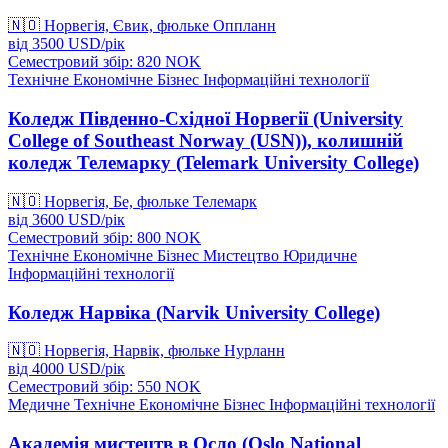
🇳🇴
Норвегія, Євик, фюльке Оппланн
від
3500
USD/
рік
Семестровий збір: 820
NOK
Технічне
Економічне
Бізнес
Інформаційні технології
Коледж Південно-Східної Норвегії (University
College of Southeast Norway (USN)), колишній
коледж Телемарку (Telemark University College)
🇳🇴
Норвегія, Бе, фюльке Телемарк
від
3600
USD/
рік
Семестровий збір: 800
NOK
Технічне
Економічне
Бізнес
Мистецтво
Юридичне
Інформаційні технології
Коледж Нарвіка (Narvik University College)
🇳🇴
Норвегія, Нарвік, фюльке Нурланн
від
4000
USD/
рік
Семестровий збір: 550
NOK
Медичне
Технічне
Економічне
Бізнес
Інформаційні технології
Академія мистецтв в Осло (Oslo National