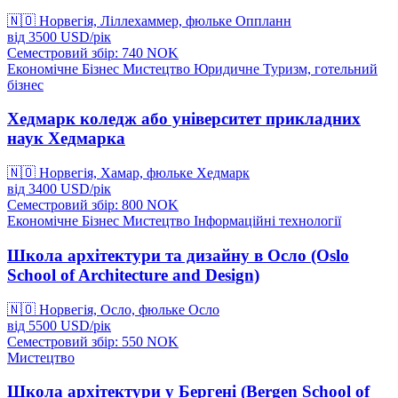
🇳🇴
Норвегія, Ліллехаммер, фюльке Оппланн
від
3500
USD/
рік
Семестровий збір: 740
NOK
Економічне
Бізнес
Мистецтво
Юридичне
Туризм, готельний
бізнес
Хедмарк коледж або університет прикладних
наук Хедмарка
🇳🇴
Норвегія, Хамар, фюльке Хедмарк
від
3400
USD/
рік
Семестровий збір: 800
NOK
Економічне
Бізнес
Мистецтво
Інформаційні технології
Школа архітектури та дизайну в Осло (Oslo
School of Architecture and Design)
🇳🇴
Норвегія, Осло, фюльке Осло
від
5500
USD/
рік
Семестровий збір: 550
NOK
Мистецтво
Школа архітектури у Бергені (Bergen School of