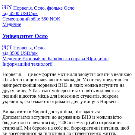
🇳🇴
Норвегія, Осло, фюльке Осло
від
4500
USD/
рік
Семестровий збір: 550
NOK
Медичне
Університет Осло
🇳🇴
Норвегія, Осло
від
3500
USD/
рік
Медичне
Економічне
Банківська справа
Юридичне
Інформаційні технології
Норвегія — це комфортне місце для здобуття освіти з великою
кількістю вищих навчальних закладів. У списку представлені
найпрестижніші норвезькі ВНЗ, в яких можна вступити на
другу вищу. У багатьох університетах навіть виділяється
певний відсоток місць для іноземних студентів, зокрема
українців, які бажають отримати другу вищу в Норвегії.
Вища освіта в Європі доступніша, ніж здається
Допомагаємо вступити до державних ВНЗ із можливістю
бюджетного навчання (від 150€ в семестр) або отримання
стипендії. Ми беремо на себе всі бюрократичні питання, щоб
ви зосередилися на підготовці до студентського життя.