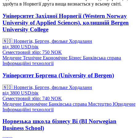
здобута в Норвегії друга вища визнається у всьому світі.
Університет Західної Норвегії (Western Norway
University of Applied Sciences), колишній Bergen
University College
🇳🇴
Норвегія, Берген, фюльке Хордаланн
від
3800
USD/
рік
Семестровий збір: 750
NOK
Медичне
Технічне
Економічне
Бізнес
Банківська справа
Інформаційні технології
Університет Бергена (University of Bergen)
🇳🇴
Норвегія, Берген, фюльке Хордаланн
від
3800
USD/
рік
Семестровий збір: 740
NOK
Медичне
Економічне
Банківська справа
Мистецтво
Юридичне
Інформаційні технології
Норвезька школа бізнесу Bi (BI Norwegian
Business School)