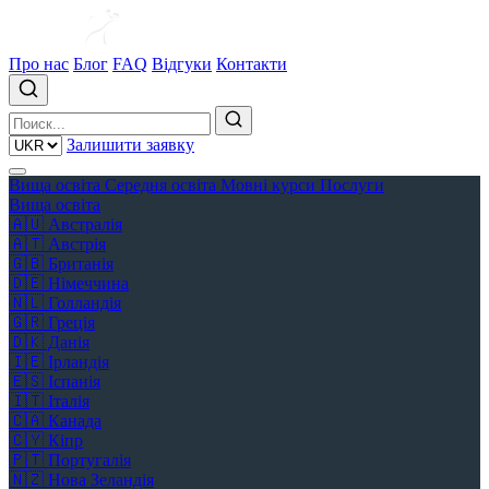
Про нас
Блог
FAQ
Відгуки
Контакти
Залишити заявку
Вища освіта
Середня освіта
Мовні курси
Послуги
Вища освіта
🇦🇺
Австралія
🇦🇹
Австрія
🇬🇧
Британія
🇩🇪
Німеччина
🇳🇱
Голландія
🇬🇷
Греція
🇩🇰
Данія
🇮🇪
Ірландія
🇪🇸
Іспанія
🇮🇹
Італія
🇨🇦
Канада
🇨🇾
Кіпр
🇵🇹
Португалія
🇳🇿
Нова Зеландія