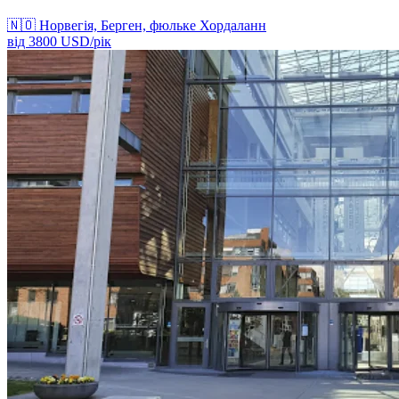
🇳🇴
Норвегія, Берген, фюльке Хордаланн
від
3800
USD/
рік