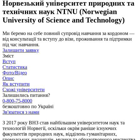
Норвезький університет природних та
технічних наук NTNU (Norwegian
University of Science and Technology)
Ми беремо на себе повний супровід навчання за кордоном —
від консультації та вступу до візи, проживання та підтримки
під час навчання.
Залишити заявку
Зміст
Вступ
Статистика
Фото/Відео
Опис
Як вступити
Схожі університети
Залишились питання?
0-800-75-8000
безкоштовно по Україні
Зв'язатися з нами
З 2017 року ВНЗ став найбільшим університетом наук та
технологій Норвегії, оскільки окрім раніше існуючих
факультетів природних наук, відділень гуманітарних,
громадських дисциплін, музики та образотворчого мистецтва