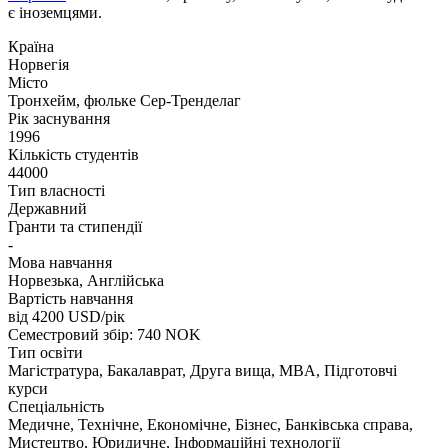
є іноземцями.
Країна
Норвегія
Місто
Тронхейм, фюльке Сер-Тренделаг
Рік заснування
1996
Кількість студентів
44000
Тип власності
Державний
Гранти та стипендії
-
Мова навчання
Норвезька, Англійська
Вартість навчання
від 4200
USD/рік
Семестровий збір: 740 NOK
Тип освіти
Магістратура, Бакалаврат, Друга вища, MBA, Підготовчі
курси
Спеціальність
Медичне, Технічне, Економічне, Бізнес, Банківська справа,
Мистецтво, Юридичне, Інформаційні технології