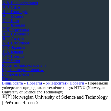
🇬🇧
Великобританія
🇺🇸
США
🇳🇱
Голландія
🇲🇹
Мальта
🇨🇾
Кіпр
🇮🇪
Ірландія
🇹🇷
Туреччина
🇩🇪
Німеччина
🇦🇹
Австрія
🇨🇭
Швейцарія
🇫🇷
Франція
🇪🇸
Іспанія
🇵🇱
Польща
🇨🇿
Чехія
Курси англійської мови →
Курси німецької мови →
Всі мовні курси →
Послуги
Вища освіта
»
Норвегія
»
Університети Норвегії
»
Норвезький
університет природних та технічних наук NTNU (Norwegian
University of Science and Technology)
🇳🇴
Norwegian University of Science and Technology
| Рейтинг:
4.5
из 5