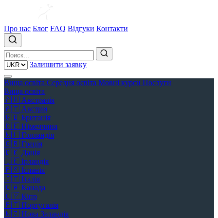
Про нас
Блог
FAQ
Відгуки
Контакти
Залишити заявку
Вища освіта
Середня освіта
Мовні курси
Послуги
Вища освіта
🇦🇺
Австралія
🇦🇹
Австрія
🇬🇧
Британія
🇩🇪
Німеччина
🇳🇱
Голландія
🇬🇷
Греція
🇩🇰
Данія
🇮🇪
Ірландія
🇪🇸
Іспанія
🇮🇹
Італія
🇨🇦
Канада
🇨🇾
Кіпр
🇵🇹
Португалія
🇳🇿
Нова Зеландія