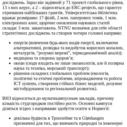
досліджень. Зараз він задіяний у 71 проекті глобального рівня,
13 з них керує, а 2 – відносяться до ERC-projects, що гарантує
отримання найбільших грантів. Університетська бібліотека
вражає розмірами: 17 філій, 2 млн. паперових томів, 1 млн.
електронних книг, щорічне оновлення наукових статей
складає 3 млн. завантажень. NTNU визначив для себе області
стратегічних досліджень та створив чотири головні напрями:
енергія (вивчення будь-яких видів енергії, включаючи
альтернативні, розвідка та видобуток корисних копалин,
металургія, “розумні мережі”, термодинамічний аналіз);
медицина та охорона здоров’я;
океан (сюди входить не лише океанологія, але й полярна
наука та техніка, морський транспорт);
рішення складних глобальних проблем (екологія,
політичні та етнічні проблеми, впровадження та робота
ICT systems, створення стійких бізнес моделей, розумне
містобудування та регіональний розвиток).
ВНЗ відноситься до мультикампусным закладів, причому
кількість студгородков постійно росте. Основні кампуси
діляться згідно з напрямами здобуття освіти в Норвегії:
декілька будівель в Тронхейме та в Gløshaugen
призначені для тих, що вивчають природні та інженерні