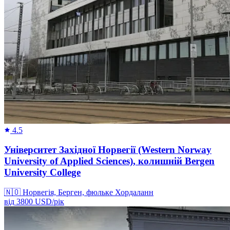
4.5
Університет Західної Норвегії (Western Norway
University of Applied Sciences), колишній Bergen
University College
🇳🇴
Норвегія, Берген, фюльке Хордаланн
від
3800
USD/
рік