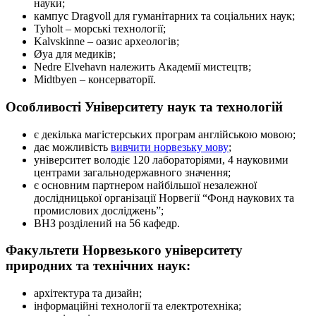
науки;
кампус Dragvoll для гуманітарних та соціальних наук;
Tyholt – морські технології;
Kalvskinne – оазис археологів;
Øya для медиків;
Nedre Elvehavn належить Академії мистецтв;
Midtbyen – консерваторії.
Особливості Університету наук та технологій
є декілька магістерських програм англійською мовою;
дає можливість
вивчити норвезьку мову
;
університет володіє 120 лабораторіями, 4 науковими
центрами загальнодержавного значення;
є основним партнером найбільшої незалежної
дослідницької організації Норвегії “Фонд наукових та
промислових досліджень”;
ВНЗ розділений на 56 кафедр.
Факультети Норвезького університету
природних та технічних наук:
архітектура та дизайн;
інформаційні технології та електротехніка;