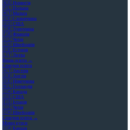
🇳🇴
Норвегія
🇵🇱
Польща
🇲🇹
Мальта
🇸🇰
Словаччина
🇺🇸
США
🇹🇷
Туреччина
🇫🇷
Франція
🇨🇿
Чехія
🇨🇭
Швейцарія
🇪🇪
Естонія
🇱🇹
Литва
Вища освіта →
Середня освіта
🇦🇹
Австрія
🇬🇧
Англія
🇩🇪
Німеччина
🇳🇱
Голландія
🇨🇦
Канада
🇺🇸
США
🇪🇸
Іспанія
🇨🇿
Чехія
🇨🇭
Швейцарія
Середня освіта →
Мовні курси
🇨🇦
Канада