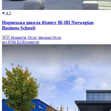
4.5
Норвезька школа бізнесу Bi (BI Norwegian
Business School)
🇳🇴
Норвегія, Осло, фюльке Осло
від
8700
EUR/
семестр