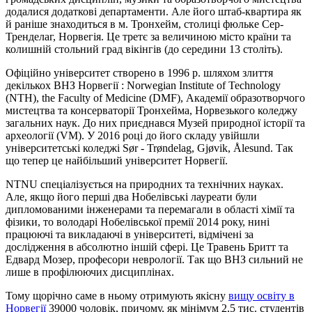
додалися додаткові департаменти. Але його штаб-квартира як
й раніше знаходиться в м. Тронхейм, столиці фюльке Сер-
Тренделаг, Норвегія. Це третє за величиною місто країни та
колишній стольний град вікінгів (до середини 13 століть).
Офіційно університет створено в 1996 р. шляхом злиття
декількох ВНЗ Норвегії : Norwegian Institute of Technology
(NTH), the Faculty of Medicine (DMF), Академії образотворчого
мистецтва та консерваторії Тронхейма, Норвезького коледжу
загальних наук. До них приєднався Музей природної історії та
археології (VM). У 2016 році до його складу увійшли
університетські коледжі Sør - Trøndelag, Gjøvik, Ålesund. Так
що тепер це найбільший університет Норвегії.
NTNU спеціалізується на природних та технічних науках.
Але, якщо його перші два Нобелівські лауреати були
дипломованими інженерами та перемагали в області хімії та
фізики, то володарі Нобелівської премії 2014 року, нині
працюючі та викладаючі в університеті, відмічені за
дослідження в абсолютно іншій сфері. Це Травень Бритт та
Едвард Мозер, професори неврології. Так що ВНЗ сильний не
лише в профілюючих дисциплінах.
Тому щорічно саме в ньому отримують якісну
вищу освіту в
Норвегії
39000 чоловік, причому, як мінімум 2,5 тис. студентів