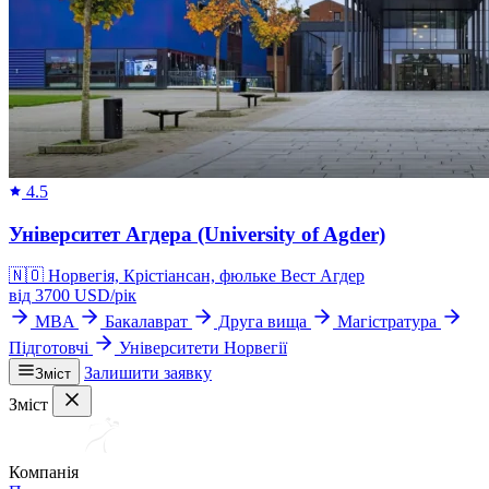
4.5
Університет Агдера (University of Agder)
🇳🇴
Норвегія, Крістіансан, фюльке Вест Агдер
від
3700
USD/
рік
MBA
Бакалаврат
Друга вища
Магістратура
Підготовчі
Університети Норвегії
Залишити заявку
Зміст
Зміст
Компанія