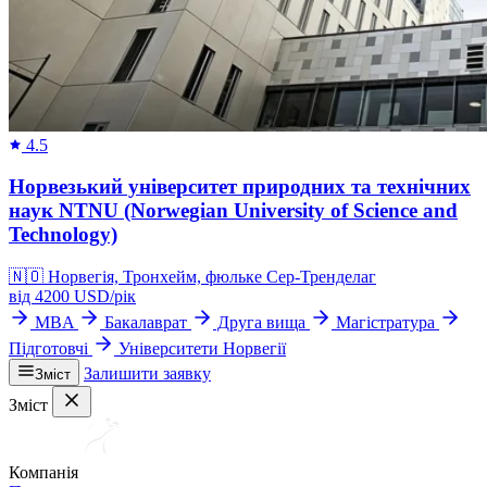
4.5
Норвезький університет природних та технічних
наук NTNU (Norwegian University of Science and
Technology)
🇳🇴
Норвегія, Тронхейм, фюльке Сер-Тренделаг
від
4200
USD/
рік
MBA
Бакалаврат
Друга вища
Магістратура
Підготовчі
Університети Норвегії
Залишити заявку
Зміст
Зміст
Компанія