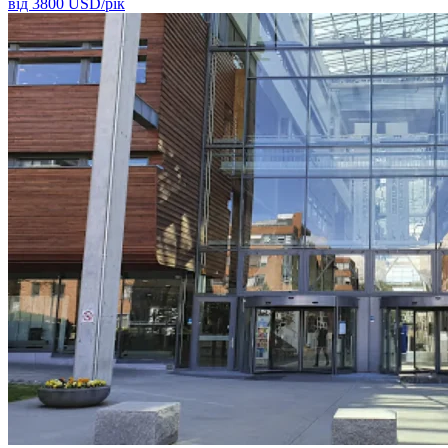
від
3800
USD/
рік