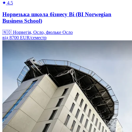
4.5
Норвезька школа бізнесу Bi (BI Norwegian
Business School)
🇳🇴
Норвегія, Осло, фюльке Осло
від
8700
EUR/
семестр