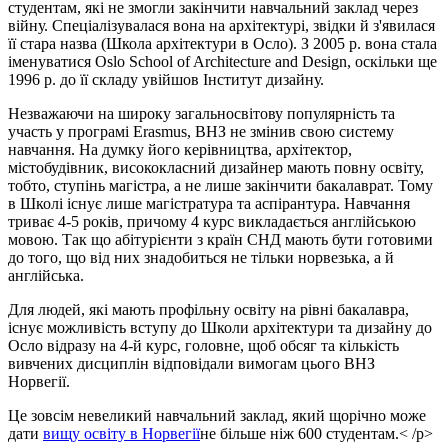
студентам, які не змогли закінчити навчальний заклад через
війну. Спеціалізувалася вона на архітектурі, звідки й з'явилася
її стара назва (Школа архітектури в Осло). З 2005 р. вона стала
іменуватися Oslo School of Architecture and Design, оскільки ще
1996 р. до її складу увійшов Інститут дизайну.
Незважаючи на широку загальносвітову популярність та
участь у програмі Erasmus, ВНЗ не змінив свою систему
навчання. На думку його керівництва, архітектор,
містобудівник, висококласний дизайнер мають повну освіту,
тобто, ступінь магістра, а не лише закінчити бакалаврат. Тому
в Школі існує лише магістратура та аспірантура. Навчання
триває 4-5 років, причому 4 курс викладається англійською
мовою. Так що абітурієнти з країн СНД мають бути готовими
до того, що від них знадобиться не тільки норвезька, а й
англійська.
Для людей, які мають профільну освіту на рівні бакалавра,
існує можливість вступу до Школи архітектури та дизайну до
Осло відразу на 4-й курс, головне, щоб обсяг та кількість
вивчених дисциплін відповідали вимогам цього ВНЗ
Норвегії.
Це зовсім невеликий навчальний заклад, який щорічно може
дати
вищу освіту в Норвегії
не більше ніж 600 студентам.< /p>