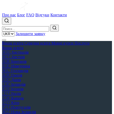
Про нас
Блог
FAQ
Відгуки
Контакти
Залишити заявку
Вища освіта
Середня освіта
Мовні курси
Послуги
Вища освіта
🇦🇺
Австралія
🇦🇹
Австрія
🇬🇧
Британія
🇩🇪
Німеччина
🇳🇱
Голландія
🇬🇷
Греція
🇩🇰
Данія
🇮🇪
Ірландія
🇪🇸
Іспанія
🇮🇹
Італія
🇨🇦
Канада
🇨🇾
Кіпр
🇵🇹
Португалія
🇳🇿
Нова Зеландія