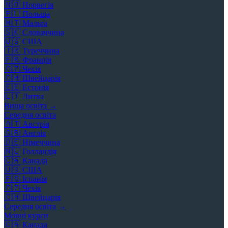
🇳🇴
Норвегія
🇵🇱
Польща
🇲🇹
Мальта
🇸🇰
Словаччина
🇺🇸
США
🇹🇷
Туреччина
🇫🇷
Франція
🇨🇿
Чехія
🇨🇭
Швейцарія
🇪🇪
Естонія
🇱🇹
Литва
Вища освіта →
Середня освіта
🇦🇹
Австрія
🇬🇧
Англія
🇩🇪
Німеччина
🇳🇱
Голландія
🇨🇦
Канада
🇺🇸
США
🇪🇸
Іспанія
🇨🇿
Чехія
🇨🇭
Швейцарія
Середня освіта →
Мовні курси
🇨🇦
Канада