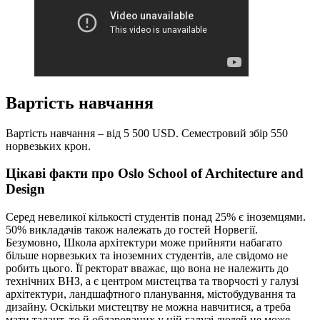
Вартість навчання
Вартість навчання – від 5 500 USD. Семестровий збір 550
норвезьких крон.
Цікаві факти про Oslo School of Architecture and
Design
Серед невеликої кількості студентів понад 25% є іноземцями.
50% викладачів також належать до гостей Норвегії.
Безумовно, Школа архітектури може прийняти набагато
більше норвезьких та іноземних студентів, але свідомо не
робить цього. Її ректорат вважає, що вона не належить до
технічних ВНЗ, а є центром мистецтва та творчості у галузі
архітектури, ландшафтного планування, містобудування та
дизайну. Оскільки мистецтву не можна навчитися, а треба
мати талант, то й обдарованих у цій галузі людей не може