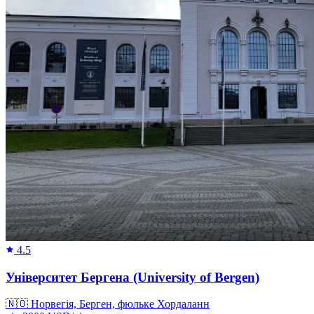
4.5
Університет Бергена (University of Bergen)
🇳🇴
Норвегія, Берген, фюльке Хордаланн