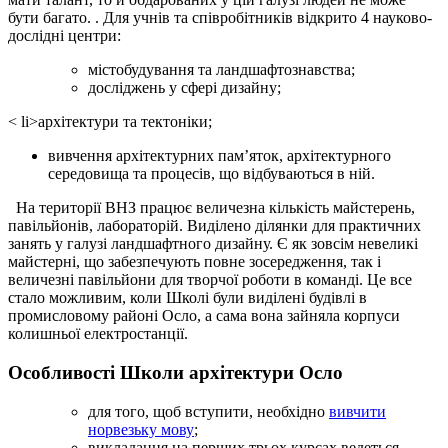
бути багато. . Для учнів та співробітників відкрито 4 науково-
дослідні центри:
містобудування та ландшафтознавства;
досліджень у сфері дизайну;
< li>архітектури та тектоніки;
вивчення архітектурних пам’яток, архітектурного
середовища та процесів, що відбуваються в ній.
На території ВНЗ працює величезна кількість майстерень,
павільйонів, лабораторій. Виділено ділянки для практичних
занять у галузі ландшафтного дизайну. Є як зовсім невеликі
майстерні, що забезпечують повне зосередження, так і
величезні павільйони для творчої роботи в команді. Це все
стало можливим, коли Школі були виділені будівлі в
промисловому районі Осло, а сама вона зайняла корпуси
колишньої електростанції.
Особливості Школи архітектури Осло
для того, щоб вступити, необхідно
вивчити
норвезьку мову
;
викладання на перших трьох курсах ведеться