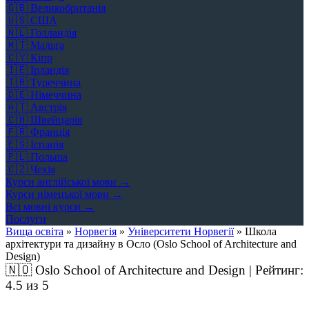
🇬🇧
Великобританія
🇺🇸
США
🇳🇱
Голландія
🇲🇹
Мальта
🇨🇾
Кіпр
🇮🇪
Ірландія
🇹🇷
Туреччина
🇩🇪
Німеччина
🇦🇹
Австрія
🇨🇭
Швейцарія
🇫🇷
Франція
🇪🇸
Іспанія
🇵🇱
Польща
🇨🇿
Чехія
Курси англійської мови →
Курси німецької мови →
Всі мовні курси →
Послуги
Вища освіта
»
Норвегія
»
Університети Норвегії
»
Школа
архітектури та дизайну в Осло (Oslo School of Architecture and
Design)
🇳🇴
Oslo School of Architecture and Design | Рейтинг:
4.5
из 5