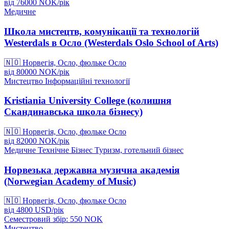
від
76000
NOK/
рік
Медичне
Школа мистецтв, комунікації та технологій
Westerdals в Осло (Westerdals Oslo School of Arts)
🇳🇴
Норвегія, Осло, фюльке Осло
від
80000
NOK/
рік
Мистецтво
Інформаційні технології
Kristiania University College (колишня
Скандинавська школа бізнесу)
🇳🇴
Норвегія, Осло, фюльке Осло
від
82000
NOK/
рік
Медичне
Технічне
Бізнес
Туризм, готельний бізнес
Норвезька державна музична академія
(Norwegian Academy of Music)
🇳🇴
Норвегія, Осло, фюльке Осло
від
4800
USD/
рік
Семестровий збір: 550
NOK
Мистецтво