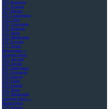
🇳🇴
Норвегія
🇵🇱
Польща
🇲🇹
Мальта
🇸🇰
Словаччина
🇺🇸
США
🇹🇷
Туреччина
🇫🇷
Франція
🇨🇿
Чехія
🇨🇭
Швейцарія
🇪🇪
Естонія
🇱🇹
Литва
Вища освіта →
Середня освіта
🇦🇹
Австрія
🇬🇧
Англія
🇩🇪
Німеччина
🇳🇱
Голландія
🇨🇦
Канада
🇺🇸
США
🇪🇸
Іспанія
🇨🇿
Чехія
🇨🇭
Швейцарія
Середня освіта →
Мовні курси
🇨🇦
Канада