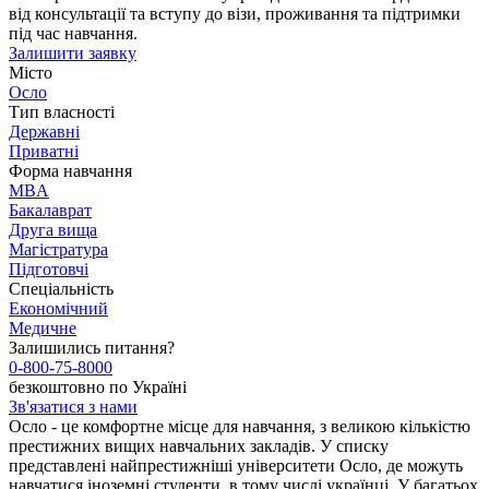
від консультації та вступу до візи, проживання та підтримки
під час навчання.
Залишити заявку
Місто
Осло
Тип власності
Державні
Приватні
Форма навчання
MBA
Бакалаврат
Друга вища
Магістратура
Підготовчі
Спеціальність
Економічний
Медичне
Залишились питання?
0-800-75-8000
безкоштовно по Україні
Зв'язатися з нами
Осло - це комфортне місце для навчання, з великою кількістю
престижних вищих навчальних закладів. У списку
представлені найпрестижніші університети Осло, де можуть
навчатися іноземні студенти, в тому числі українці. У багатьох