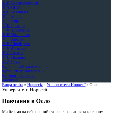
🇬🇧
Великобританія
🇺🇸
США
🇳🇱
Голландія
🇲🇹
Мальта
🇨🇾
Кіпр
🇮🇪
Ірландія
🇹🇷
Туреччина
🇩🇪
Німеччина
🇦🇹
Австрія
🇨🇭
Швейцарія
🇫🇷
Франція
🇪🇸
Іспанія
🇵🇱
Польща
🇨🇿
Чехія
Курси англійської мови →
Курси німецької мови →
Всі мовні курси →
Послуги
Вища освіта
»
Норвегія
»
Університети Норвегії
»
Осло
Університети Норвегії
Навчання в Осло
Ми беремо на себе повний супровід навчання за кордоном —