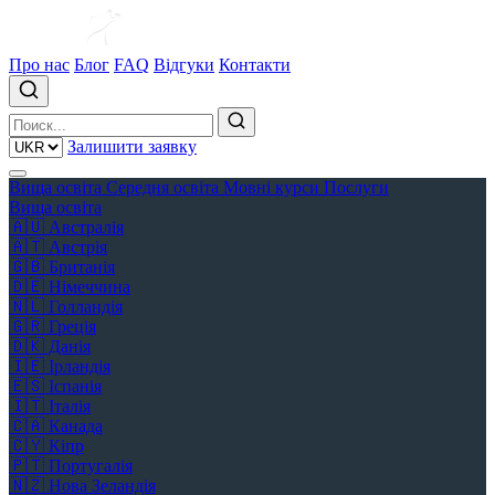
Про нас
Блог
FAQ
Відгуки
Контакти
Залишити заявку
Вища освіта
Середня освіта
Мовні курси
Послуги
Вища освіта
🇦🇺
Австралія
🇦🇹
Австрія
🇬🇧
Британія
🇩🇪
Німеччина
🇳🇱
Голландія
🇬🇷
Греція
🇩🇰
Данія
🇮🇪
Ірландія
🇪🇸
Іспанія
🇮🇹
Італія
🇨🇦
Канада
🇨🇾
Кіпр
🇵🇹
Португалія
🇳🇿
Нова Зеландія