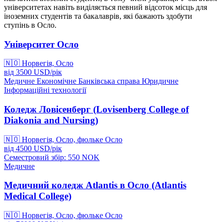
університетах навіть виділяється певний відсоток місць для
іноземних студентів та бакалаврів, які бажають здобути
ступінь в Осло.
Університет Осло
🇳🇴
Норвегія, Осло
від
3500
USD/
рік
Медичне
Економічне
Банківська справа
Юридичне
Інформаційні технології
Коледж Ловісенберг (Lovisenberg College of
Diakonia and Nursing)
🇳🇴
Норвегія, Осло, фюльке Осло
від
4500
USD/
рік
Семестровий збір: 550
NOK
Медичне
Медичний коледж Atlantis в Осло (Atlantis
Medical College)
🇳🇴
Норвегія, Осло, фюльке Осло