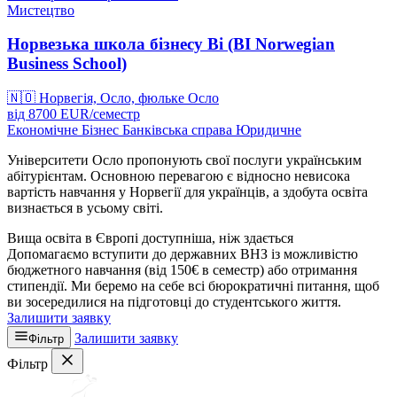
Мистецтво
Норвезька школа бізнесу Bi (BI Norwegian
Business School)
🇳🇴
Норвегія, Осло, фюльке Осло
від
8700
EUR/
семестр
Економічне
Бізнес
Банківська справа
Юридичне
Університети Осло пропонують свої послуги українським
абітурієнтам. Основною перевагою є відносно невисока
вартість навчання у Норвегії для українців, а здобута освіта
визнається в усьому світі.
Вища освіта в Європі доступніша, ніж здається
Допомагаємо вступити до державних ВНЗ із можливістю
бюджетного навчання (від 150€ в семестр) або отримання
стипендії. Ми беремо на себе всі бюрократичні питання, щоб
ви зосередилися на підготовці до студентського життя.
Залишити заявку
Залишити заявку
Фільтр
Фільтр