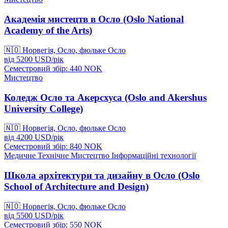
Академія мистецтв в Осло (Oslo National
Academy of the Arts)
🇳🇴
Норвегія, Осло, фюльке Осло
від
5200
USD/
рік
Семестровий збір: 440
NOK
Мистецтво
Коледж Осло та Акерсхуса (Oslo and Akershus
University College)
🇳🇴
Норвегія, Осло, фюльке Осло
від
4200
USD/
рік
Семестровий збір: 840
NOK
Медичне
Технічне
Мистецтво
Інформаційні технології
Школа архітектури та дизайну в Осло (Oslo
School of Architecture and Design)
🇳🇴
Норвегія, Осло, фюльке Осло
від
5500
USD/
рік
Семестровий збір: 550
NOK