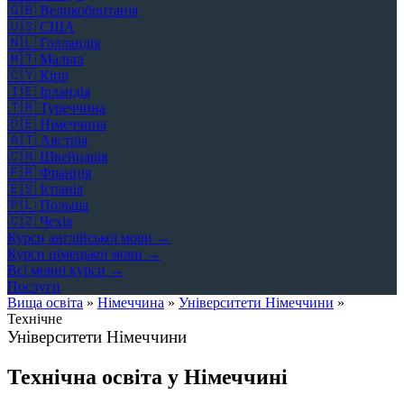
🇬🇧
Великобританія
🇺🇸
США
🇳🇱
Голландія
🇲🇹
Мальта
🇨🇾
Кіпр
🇮🇪
Ірландія
🇹🇷
Туреччина
🇩🇪
Німеччина
🇦🇹
Австрія
🇨🇭
Швейцарія
🇫🇷
Франція
🇪🇸
Іспанія
🇵🇱
Польща
🇨🇿
Чехія
Курси англійської мови →
Курси німецької мови →
Всі мовні курси →
Послуги
Вища освіта
»
Німеччина
»
Університети Німеччини
»
Технічне
Університети Німеччини
Технічна освіта у Німеччині