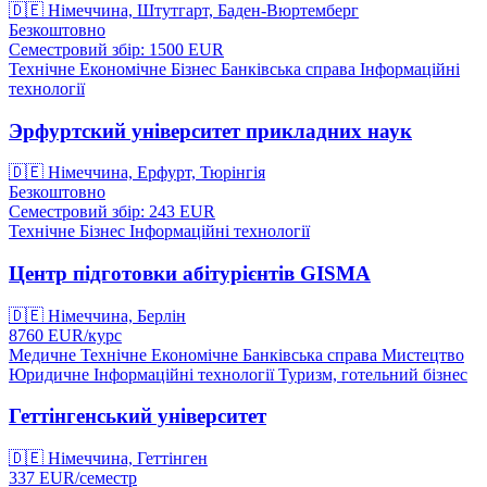
🇩🇪
Німеччина, Штутгарт, Баден-Вюртемберг
Безкоштовно
Семестровий збір: 1500
EUR
Технічне
Економічне
Бізнес
Банківська справа
Інформаційні
технології
Эрфуртский університет прикладних наук
🇩🇪
Німеччина, Ерфурт, Тюрінгія
Безкоштовно
Семестровий збір: 243
EUR
Технічне
Бізнес
Інформаційні технології
Центр підготовки абітурієнтів GISMA
🇩🇪
Німеччина, Берлін
8760
EUR/
курс
Медичне
Технічне
Економічне
Банківська справа
Мистецтво
Юридичне
Інформаційні технології
Туризм, готельний бізнес
Геттінгенський університет
🇩🇪
Німеччина, Геттінген
337
EUR/
семестр