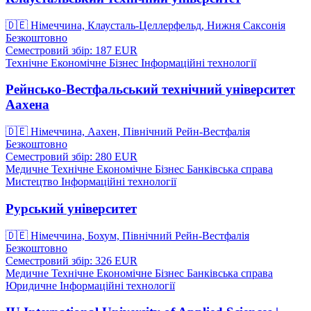
🇩🇪
Німеччина, Клаусталь-Целлерфельд, Нижня Саксонія
Безкоштовно
Семестровий збір: 187
EUR
Технічне
Економічне
Бізнес
Інформаційні технології
Рейнсько-Вестфальський технічний університет
Аахена
🇩🇪
Німеччина, Аахен, Північний Рейн-Вестфалія
Безкоштовно
Семестровий збір: 280
EUR
Медичне
Технічне
Економічне
Бізнес
Банківська справа
Мистецтво
Інформаційні технології
Рурський університет
🇩🇪
Німеччина, Бохум, Північний Рейн-Вестфалія
Безкоштовно
Семестровий збір: 326
EUR
Медичне
Технічне
Економічне
Бізнес
Банківська справа
Юридичне
Інформаційні технології