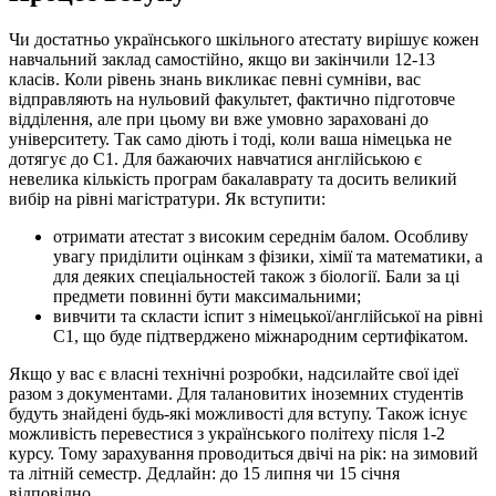
Чи достатньо українського шкільного атестату вирішує кожен
навчальний заклад самостійно, якщо ви закінчили 12-13
класів. Коли рівень знань викликає певні сумніви, вас
відправляють на нульовий факультет, фактично підготовче
відділення, але при цьому ви вже умовно зараховані до
університету. Так само діють і тоді, коли ваша німецька не
дотягує до С1. Для бажаючих навчатися англійською є
невелика кількість програм бакалаврату та досить великий
вибір на рівні магістратури. Як вступити:
отримати атестат з високим середнім балом. Особливу
увагу приділити оцінкам з фізики, хімії та математики, а
для деяких спеціальностей також з біології. Бали за ці
предмети повинні бути максимальними;
вивчити та скласти іспит з німецької/англійської на рівні
С1, що буде підтверджено міжнародним сертифікатом.
Якщо у вас є власні технічні розробки, надсилайте свої ідеї
разом з документами. Для талановитих іноземних студентів
будуть знайдені будь-які можливості для вступу. Також існує
можливість перевестися з українського політеху після 1-2
курсу. Тому зарахування проводиться двічі на рік: на зимовий
та літній семестр. Дедлайн: до 15 липня чи 15 січня
відповідно.