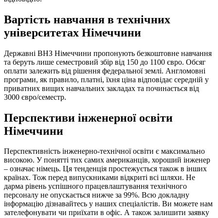
Вартість навчання в технічних
університетах Німеччини
Державні ВНЗ Німеччини пропонують безкоштовне навчання
та беруть лише семестровий збір від 150 до 1100 євро. Обсяг
оплати залежить від рішення федеральної землі. Англомовні
програми, як правило, платні, їхня ціна відповідає середній у
приватних вищих навчальних закладах та починається від
3000 євро/семестр.
Перспективи інженерної освіти
Німеччини
Перспективність інженерно-технічної освіти є максимально
високою. У понятті тих самих американців, хороший інженер
– означає німець. Ця тенденція простежується також в інших
країнах. Тож перед випускниками відкриті всі шляхи. Не
дарма рівень успішного працевлаштування технічного
персоналу не опускається нижче за 99%. Всю докладну
інформацію дізнавайтесь у наших спеціалістів. Ви можете нам
зателефонувати чи приїхати в офіс. А також залишити заявку