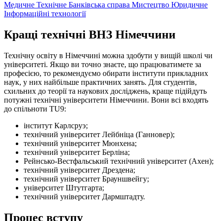
Медичне
Технічне
Банківська справа
Мистецтво
Юридичне
Інформаційні технології
Кращі технічні ВНЗ Німеччини
Технічну освіту в Німеччині можна здобути у вищій школі чи
університеті. Якщо ви точно знаєте, що працюватимете за
професією, то рекомендуємо обирати інститути прикладних
наук, у них найбільше практичних занять. Для студентів,
схильних до теорії та наукових досліджень, краще підійдуть
потужні технічні університети Німеччини. Вони всі входять
до спільноти TU9:
інститут Карлсруэ;
технічний університет Лейбніца (Ганновер);
технічний університет Мюнхена;
технічний університет Берліна;
Рейнсько-Вестфальський технічний університет (Ахен);
технічний університет Дрездена;
технічний університет Брауншвейгу;
університет Штутгарта;
технічний університет Дармштадту.
Процес вступу