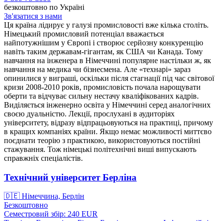
безкоштовно по Україні
Зв'язатися з нами
Ця країна лідирує у галузі промисловості вже кілька століть.
Німецький промисловий потенціал вважається
найпотужнішим у Європі і створює серйозну конкуренцію
навіть таким державам-гігантам, як США чи Канада. Тому
навчання на інженера в Німеччині популярне настільки ж, як
навчання на медика чи бізнесмена. Але «технарі» зараз
опинилися у виграші, оскільки після стагнації під час світової
кризи 2008-2010 років, промисловість почала нарощувати
оберти та відчуває сильну нестачу кваліфікованих кадрів.
Виділяється інженерно освіта у Німеччині серед аналогічних
своєю дуальністю. Лекції, прослухані в аудиторіях
університету, відразу відпрацьовуються на практиці, причому
в кращих компаніях країни. Якщо немає можливості миттєво
поєднати теорію з практикою, використовуються постійні
стажування. Тож німецькі політехнічні виші випускають
справжніх спеціалістів.
Технічний університет Берліна
🇩🇪
Німеччина, Берлін
Безкоштовно
Семестровий збір: 240
EUR