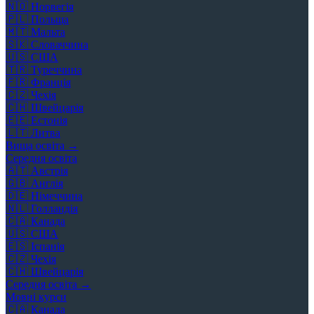
🇳🇴
Норвегія
🇵🇱
Польща
🇲🇹
Мальта
🇸🇰
Словаччина
🇺🇸
США
🇹🇷
Туреччина
🇫🇷
Франція
🇨🇿
Чехія
🇨🇭
Швейцарія
🇪🇪
Естонія
🇱🇹
Литва
Вища освіта →
Середня освіта
🇦🇹
Австрія
🇬🇧
Англія
🇩🇪
Німеччина
🇳🇱
Голландія
🇨🇦
Канада
🇺🇸
США
🇪🇸
Іспанія
🇨🇿
Чехія
🇨🇭
Швейцарія
Середня освіта →
Мовні курси
🇨🇦
Канада