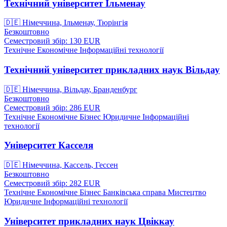
Технічний університет Ільменау
🇩🇪
Німеччина, Ільменау, Тюрінгія
Безкоштовно
Семестровий збір: 130
EUR
Технічне
Економічне
Інформаційні технології
Технічний університет прикладних наук Вільдау
🇩🇪
Німеччина, Вільдау, Бранденбург
Безкоштовно
Семестровий збір: 286
EUR
Технічне
Економічне
Бізнес
Юридичне
Інформаційні
технології
Університет Касселя
🇩🇪
Німеччина, Кассель, Гессен
Безкоштовно
Семестровий збір: 282
EUR
Технічне
Економічне
Бізнес
Банківська справа
Мистецтво
Юридичне
Інформаційні технології
Університет прикладних наук Цвіккау