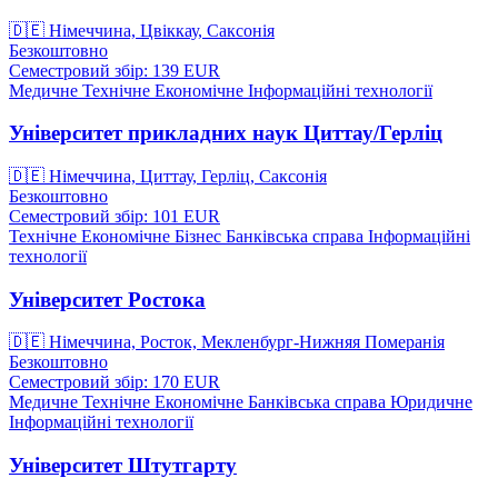
🇩🇪
Німеччина, Цвіккау, Саксонія
Безкоштовно
Семестровий збір: 139
EUR
Медичне
Технічне
Економічне
Інформаційні технології
Університет прикладних наук Циттау/Герліц
🇩🇪
Німеччина, Циттау, Герліц, Саксонія
Безкоштовно
Семестровий збір: 101
EUR
Технічне
Економічне
Бізнес
Банківська справа
Інформаційні
технології
Університет Ростока
🇩🇪
Німеччина, Росток, Мекленбург-Нижняя Померанія
Безкоштовно
Семестровий збір: 170
EUR
Медичне
Технічне
Економічне
Банківська справа
Юридичне
Інформаційні технології
Університет Штутгарту