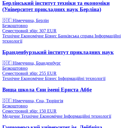
Берлінський інститут техніки та економіки
(Університет прикладних наук Берліна)
🇩🇪
Німеччина, Берлін
Безкоштовно
Семестровий збір: 307
EUR
Технічне
Економічне
Бізнес
Банківська справа
Інформаційні
технології
Бранденбурзький інститут прикладних наук
🇩🇪
Німеччина, Бранденбург
Безкоштовно
Семестровий збір: 255
EUR
Технічне
Економічне
Бізнес
Інформаційні технології
Вища школа Єни імені Ернста Аббе
🇩🇪
Німеччина, Єна, Тюрінгія
Безкоштовно
Семестровий збір: 150
EUR
Медичне
Технічне
Економічне
Інформаційні технології
Ганноверський університет ім. Лейбніца