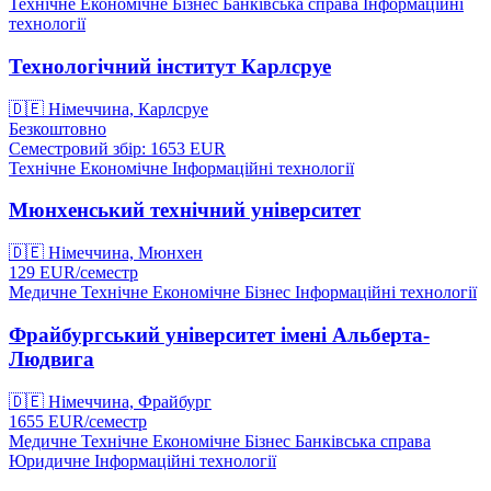
Технічне
Економічне
Бізнес
Банківська справа
Інформаційні
технології
Технологічний інститут Карлсруе
🇩🇪
Німеччина, Карлсруе
Безкоштовно
Семестровий збір: 1653
EUR
Технічне
Економічне
Інформаційні технології
Мюнхенський технічний університет
🇩🇪
Німеччина, Мюнхен
129
EUR/
семестр
Медичне
Технічне
Економічне
Бізнес
Інформаційні технології
Фрайбургський університет імені Альберта-
Людвига
🇩🇪
Німеччина, Фрайбург
1655
EUR/
семестр
Медичне
Технічне
Економічне
Бізнес
Банківська справа
Юридичне
Інформаційні технології