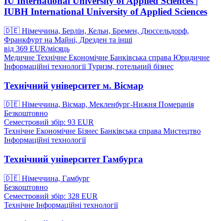
IU International University of Applied Sciences |
IUBH International University of Applied Sciences
🇩🇪
Німеччина, Берлін, Кельн, Бремен, Дюссельдорф,
Франкфурт на Майні, Дрезден та інші
від
369
EUR/
місяць
Медичне
Технічне
Економічне
Банківська справа
Юридичне
Інформаційні технології
Туризм, готельний бізнес
Технічний університет м. Вісмар
🇩🇪
Німеччина, Вісмар, Мекленбург-Нижня Померанія
Безкоштовно
Семестровий збір: 93
EUR
Технічне
Економічне
Бізнес
Банківська справа
Мистецтво
Інформаційні технології
Технічний університет Гамбурга
🇩🇪
Німеччина, Гамбург
Безкоштовно
Семестровий збір: 328
EUR
Технічне
Інформаційні технології