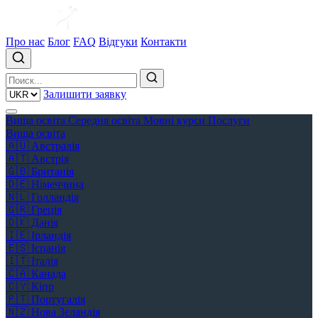
Про нас
Блог
FAQ
Відгуки
Контакти
Залишити заявку
Вища освіта
Середня освіта
Мовні курси
Послуги
Вища освіта
🇦🇺
Австралія
🇦🇹
Австрія
🇬🇧
Британія
🇩🇪
Німеччина
🇳🇱
Голландія
🇬🇷
Греція
🇩🇰
Данія
🇮🇪
Ірландія
🇪🇸
Іспанія
🇮🇹
Італія
🇨🇦
Канада
🇨🇾
Кіпр
🇵🇹
Португалія
🇳🇿
Нова Зеландія