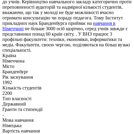
до учнів. Керівництво навчального закладу категорично проти
переповненості аудиторій та надмірної кількості студентів,
вважаючи, що так у молоді не буде можливості вчасно
отримати консультацію чи пораду педагога. Тому Інститут
прикладних наук Бранденбурга приймає на
навчання в
Німеччині
не більше 3000 осіб щорічно, серед учнів завжди є
представники понад 60 країн світу. . У ВНЗ працює 3
профільні факультети: техніки, економіки, інформатики та
медіа. Факультети, своєю чергою, поділяються на більш вузькі
спеціальності.
Країна
Німеччина
Місто
Бранденбург
Рік заснування
1992
Кількість студентів
2200
Тип власності
Державний
Гранти та стипендії
-
Мова навчання
Німецька
Вартість навчання