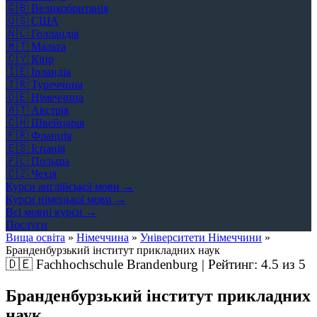
🇬🇧
Великобританія
🇺🇸
США
🇳🇱
Голландія
🇲🇹
Мальта
🇨🇾
Кіпр
🇮🇪
Ірландія
🇹🇷
Туреччина
🇩🇪
Німеччина
🇦🇹
Австрія
🇨🇭
Швейцарія
🇫🇷
Франція
🇪🇸
Іспанія
🇵🇱
Польща
🇨🇿
Чехія
Курси англійської мови →
Курси німецької мови →
Всі мовні курси →
Послуги
Вища освіта
»
Німеччина
»
Університети Німеччини
»
Бранденбурзький інститут прикладних наук
🇩🇪
Fachhochschule Brandenburg | Рейтинг:
4.5
из 5
Бранденбурзький інститут прикладних
наук