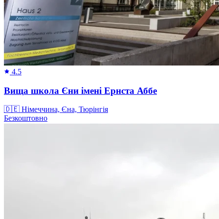
4.5
Вища школа Єни імені Ернста Аббе
🇩🇪
Німеччина, Єна, Тюрінгія
Безкоштовно