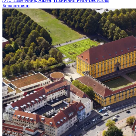
🇩🇪
Німеччина, Аахен, Північний Рейн-Вестфалія
Безкоштовно