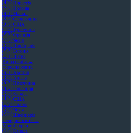
🇳🇴
Норвегія
🇵🇱
Польща
🇲🇹
Мальта
🇸🇰
Словаччина
🇺🇸
США
🇹🇷
Туреччина
🇫🇷
Франція
🇨🇿
Чехія
🇨🇭
Швейцарія
🇪🇪
Естонія
🇱🇹
Литва
Вища освіта →
Середня освіта
🇦🇹
Австрія
🇬🇧
Англія
🇩🇪
Німеччина
🇳🇱
Голландія
🇨🇦
Канада
🇺🇸
США
🇪🇸
Іспанія
🇨🇿
Чехія
🇨🇭
Швейцарія
Середня освіта →
Мовні курси
🇨🇦
Канада