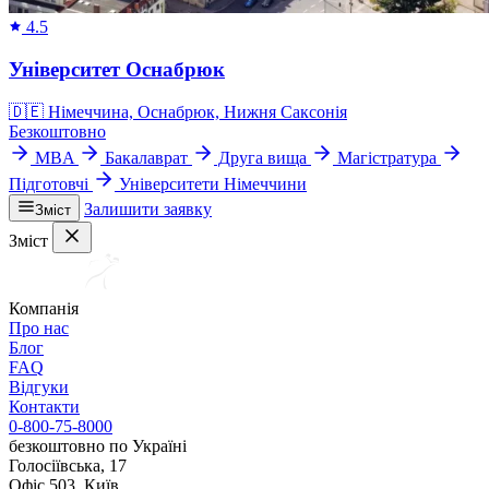
4.5
Університет Оснабрюк
🇩🇪
Німеччина, Оснабрюк, Нижня Саксонія
Безкоштовно
MBA
Бакалаврат
Друга вища
Магістратура
Підготовчі
Університети Німеччини
Залишити заявку
Зміст
Зміст
Компанія
Про нас
Блог
FAQ
Відгуки
Контакти
0-800-75-8000
безкоштовно по Україні
Голосіївська, 17
Офіс 503, Київ