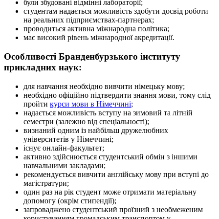
були збудовані відмінні лабораторії;
студентам надається можливість здобути досвід роботи
на реальних підприємствах-партнерах;
проводиться активна міжнародна політика;
має високий рівень міжнародної акредитації.
Особливості Бранденбурзького інституту
прикладних наук:
для навчання необхідно вивчити німецьку мову;
необхідно офіційно підтвердити знання мови, тому слід
пройти
курси мови в Німеччині
;
надається можливість вступу на зимовий та літній
семестри (залежно від спеціальності);
визнаний одним із найбільш дружелюбних
університетів у Німеччині;
існує онлайн-факультет;
активно здійснюється студентський обмін з іншими
навчальними закладами;
рекомендується вивчити англійську мову при вступі до
магістратури;
один раз на рік студент може отримати матеріальну
допомогу (окрім стипендії);
запроваджено студентський проїзний з необмеженим
користуванням громадським транспортом у