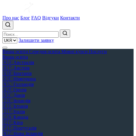
Про нас
Блог
FAQ
Відгуки
Контакти
Залишити заявку
Вища освіта
Середня освіта
Мовні курси
Послуги
Вища освіта
🇦🇺
Австралія
🇦🇹
Австрія
🇬🇧
Британія
🇩🇪
Німеччина
🇳🇱
Голландія
🇬🇷
Греція
🇩🇰
Данія
🇮🇪
Ірландія
🇪🇸
Іспанія
🇮🇹
Італія
🇨🇦
Канада
🇨🇾
Кіпр
🇵🇹
Португалія
🇳🇿
Нова Зеландія