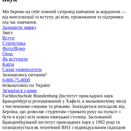
Ми беремо на себе повний супровід навчання за кордоном —
від консультації та вступу до візи, проживання та підтримки
під час навчання.
Залишити заявку
Зміст
Вступ
Статистика
Фото/Відео
Опис
Як вступити
Карта
Схожі університети
Залишились питання?
0-800-75-8000
безкоштовно по Україні
Зв'язатися з нами
Fachhochschule Brandenburg (Інститут прикладних наук
Бранденбурга) розташований у Хафелі, в мальовничому місці
з численними озерами та річками. Знаходиться неподалік від
Берліна, що дозволяє студентам «тримати руку на пульсі» і
бути в курсі всіх новин німецької столиці. Заснований
Бранденбурзький інститут прикладних наук у 1992 році та
позиціонується як технічний ВНЗ з індивідуальним підходом