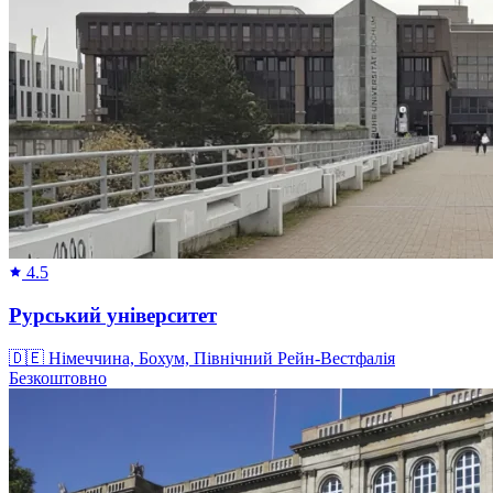
4.5
Рурський університет
🇩🇪
Німеччина, Бохум, Північний Рейн-Вестфалія
Безкоштовно