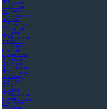
🇳🇴
Норвегія
🇵🇱
Польща
🇲🇹
Мальта
🇸🇰
Словаччина
🇺🇸
США
🇹🇷
Туреччина
🇫🇷
Франція
🇨🇿
Чехія
🇨🇭
Швейцарія
🇪🇪
Естонія
🇱🇹
Литва
Вища освіта →
Середня освіта
🇦🇹
Австрія
🇬🇧
Англія
🇩🇪
Німеччина
🇳🇱
Голландія
🇨🇦
Канада
🇺🇸
США
🇪🇸
Іспанія
🇨🇿
Чехія
🇨🇭
Швейцарія
Середня освіта →
Мовні курси
🇨🇦
Канада