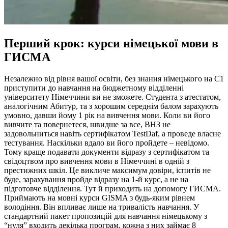
Перший крок: курси німецької мови в
ГИСМА
Незалежно від рівня вашої освіти, без знання німецького на С1
приступити до навчання на бюджетному відділенні
університету Німеччини ви не зможете. Студента з атестатом,
аналогічним Абитур, та з хорошим середнім балом зарахують
умовно, давши йому 1 рік на вивчення мови. Коли ви його
вивчите та повернетеся, швидше за все, ВНЗ не
задовольниться навіть сертифікатом TestDaf, а проведе власне
тестування. Наскільки вдало ви його пройдете – невідомо.
Тому краще подавати документи відразу з сертифікатом та
свідоцтвом про вивчення мови в Німеччині в одній з
престижних шкіл. Це викличе максимум довіри, іспитів не
буде, зарахування пройде відразу на 1-й курс, а не на
підготовче відділення. Тут й приходить на допомогу ГИСМА.
Приймають на мовні курси GISMA з будь-яким рівнем
володіння. Він впливає лише на тривалість навчання. У
стандартний пакет пропозицій для навчання німецькому з
“нуля” входить декілька програм, кожна з них займає 8