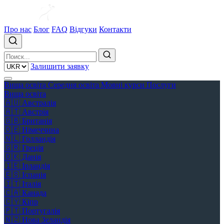
Про нас
Блог
FAQ
Відгуки
Контакти
Залишити заявку
Вища освіта
Середня освіта
Мовні курси
Послуги
Вища освіта
🇦🇺
Австралія
🇦🇹
Австрія
🇬🇧
Британія
🇩🇪
Німеччина
🇳🇱
Голландія
🇬🇷
Греція
🇩🇰
Данія
🇮🇪
Ірландія
🇪🇸
Іспанія
🇮🇹
Італія
🇨🇦
Канада
🇨🇾
Кіпр
🇵🇹
Португалія
🇳🇿
Нова Зеландія