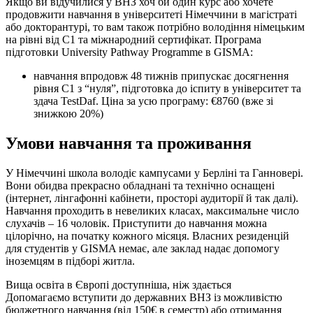
Якщо ви відучилися у ВНЗ хоч би один курс або хочете
продовжити навчання в університеті Німеччини в магістраті
або докторантурі, то вам також потрібно володіння німецьким
на рівні від С1 та міжнародний сертифікат. Програма
підготовки University Pathway Programme в GISMA:
навчання впродовж 48 тижнів припускає досягнення
рівня С1 з “нуля”, підготовка до іспиту в університет та
здача TestDaf. Ціна за усю програму: €8760 (вже зі
знижкою 20%)
Умови навчання та проживання
У Німеччині школа володіє кампусами у Берліні та Ганновері.
Вони обидва прекрасно обладнані та технічно оснащені
(інтернет, лінгафонні кабінети, просторі аудиторії й так далі).
Навчання проходить в невеликих класах, максимальне число
слухачів – 16 чоловік. Приступити до навчання можна
цілорічно, на початку кожного місяця. Власних резиденцій
для студентів у GISMA немає, але заклад надає допомогу
іноземцям в підборі житла.
Вища освіта в Європі доступніша, ніж здається
Допомагаємо вступити до державних ВНЗ із можливістю
бюджетного навчання (від 150€ в семестр) або отримання