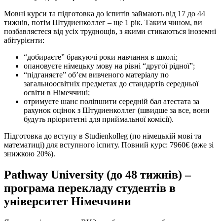
Мовні курси та підготовка до іспитів займають від 17 до 44
тижнів, потім Штудиенколлег – ще 1 рік. Таким чином, ви
позбавляєтеся від усіх труднощів, з якими стикаються іноземні
абітурієнти:
“добираєте” бракуючі роки навчання в школі;
опановуєте німецьку мову на рівні “другої рідної”;
“підганяєте” об’єм вивченого матеріалу по
загальноосвітніх предметах до стандартів середньої
освіти в Німеччині;
отримуєте шанс поліпшити середній бал атестата за
рахунок оцінок з Штудиенколлег (швидше за все, вони
будуть пріоритетні для приймальної комісії).
Підготовка до вступу в Studienkolleg (по німецькій мові та
математиці) для вступного іспиту. Повний курс: 7960€ (вже зі
знижкою 20%).
Pathway University (до 48 тижнів) –
програма перекладу студентів в
університет Німеччини