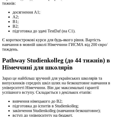
тижнів:
досягнення А1;
А2;
В1;
В2;
підготовка до здачі TestDaf (на С1).
Є короткострокові курси для будь-якого рівня. Вартість
навчання в мовній школі Німеччини ГИСМА від 200 євро/
тиждень.
Pathway Studienkolleg (до 44 тижнів) в
Німеччині для школярів
Зараз це найбільш зручний для українських школярів та
випускників середніх шкіл шлях на безкоштовне навчання в
університеті Німеччини. Він дає максимальні гарантії
успішного вступу. Складається з декількох етапів:
вивчення німецького до В2;
підготовка до іспитів в Studienkolleg;
закінчення Studienkolleg (навчання безкоштовне);
вступ до університету на бюджет.