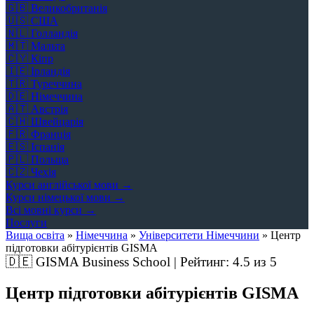
🇬🇧
Великобританія
🇺🇸
США
🇳🇱
Голландія
🇲🇹
Мальта
🇨🇾
Кіпр
🇮🇪
Ірландія
🇹🇷
Туреччина
🇩🇪
Німеччина
🇦🇹
Австрія
🇨🇭
Швейцарія
🇫🇷
Франція
🇪🇸
Іспанія
🇵🇱
Польща
🇨🇿
Чехія
Курси англійської мови →
Курси німецької мови →
Всі мовні курси →
Послуги
Вища освіта
»
Німеччина
»
Університети Німеччини
»
Центр
підготовки абітурієнтів GISMA
🇩🇪
GISMA Business School | Рейтинг:
4.5
из 5
Центр підготовки абітурієнтів GISMA