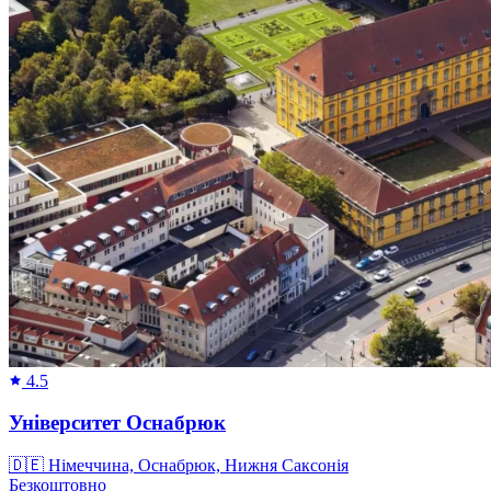
4.5
Університет Оснабрюк
🇩🇪
Німеччина, Оснабрюк, Нижня Саксонія
Безкоштовно