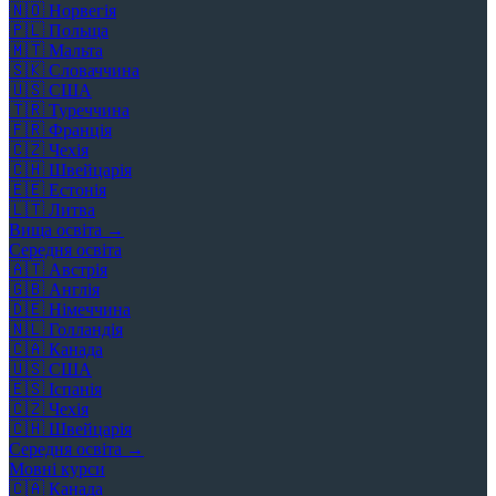
🇳🇴
Норвегія
🇵🇱
Польща
🇲🇹
Мальта
🇸🇰
Словаччина
🇺🇸
США
🇹🇷
Туреччина
🇫🇷
Франція
🇨🇿
Чехія
🇨🇭
Швейцарія
🇪🇪
Естонія
🇱🇹
Литва
Вища освіта →
Середня освіта
🇦🇹
Австрія
🇬🇧
Англія
🇩🇪
Німеччина
🇳🇱
Голландія
🇨🇦
Канада
🇺🇸
США
🇪🇸
Іспанія
🇨🇿
Чехія
🇨🇭
Швейцарія
Середня освіта →
Мовні курси
🇨🇦
Канада