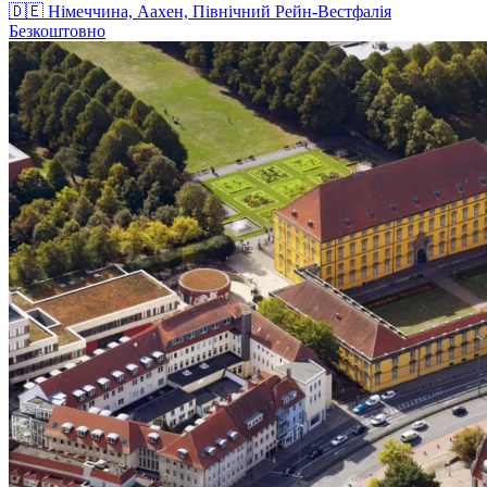
🇩🇪
Німеччина, Аахен, Північний Рейн-Вестфалія
Безкоштовно