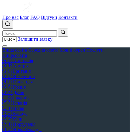
Про нас
Блог
FAQ
Відгуки
Контакти
Залишити заявку
Вища освіта
Середня освіта
Мовні курси
Послуги
Вища освіта
🇦🇺
Австралія
🇦🇹
Австрія
🇬🇧
Британія
🇩🇪
Німеччина
🇳🇱
Голландія
🇬🇷
Греція
🇩🇰
Данія
🇮🇪
Ірландія
🇪🇸
Іспанія
🇮🇹
Італія
🇨🇦
Канада
🇨🇾
Кіпр
🇵🇹
Португалія
🇳🇿
Нова Зеландія