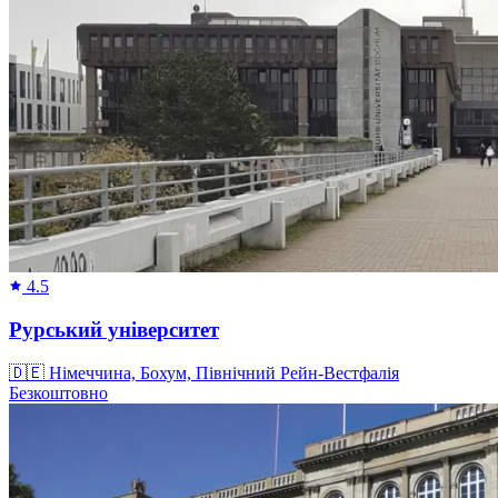
4.5
Рурський університет
🇩🇪
Німеччина, Бохум, Північний Рейн-Вестфалія
Безкоштовно