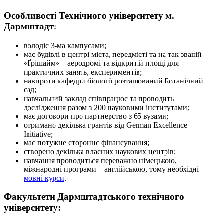
Особливості Технічного університету м.
Дармштадт:
володіє 3-ма кампусами;
має будівлі в центрі міста, передмісті та на так званій
«Ґрішайм» – аеродромі та відкритій площі для
практичних занять, експериментів;
навпроти кафедри біології розташований Ботанічний
сад;
навчальний заклад співпрацює та проводить
дослідження разом з 200 науковими інститутами;
має договори про партнерство з 65 вузами;
отримано декілька грантів від German Excellence
Initiative;
має потужне стороннє фінансування;
створено декілька власних наукових центрів;
навчання проводиться переважно німецькою,
міжнародні програми – англійською, тому необхідні
мовні курси
.
Факультети Дармштадтського технічного
університету: