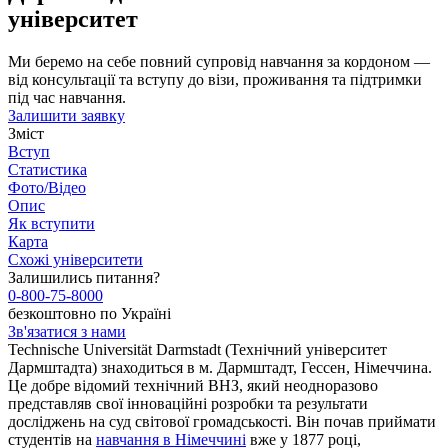
університет
Ми беремо на себе повний супровід навчання за кордоном —
від консультації та вступу до візи, проживання та підтримки
під час навчання.
Залишити заявку
Зміст
Вступ
Статистика
Фото/Відео
Опис
Як вступити
Карта
Схожі університети
Залишились питання?
0-800-75-8000
безкоштовно по Україні
Зв'язатися з нами
Technische Universität Darmstadt (Технічний університет
Дармштадта) знаходиться в м. Дармштадт, Гессен, Німеччина.
Це добре відомий технічний ВНЗ, який неодноразово
представляв свої інноваційні розробки та результати
досліджень на суд світової громадськості. Він почав приймати
студентів на
навчання в Німеччині
вже у 1877 році,