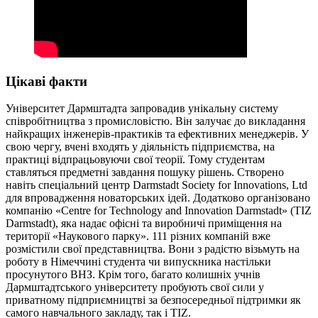
Цікаві факти
Університет Дармштадта запровадив унікальну систему
співробітництва з промисловістю. Він залучає до викладання
найкращих інженерів-практиків та ефективних менеджерів. У
свою чергу, вчені входять у діяльність підприємства, на
практиці відпрацьовуючи свої теорії. Тому студентам
ставляться предметні завдання пошуку рішень. Створено
навіть спеціальний центр Darmstadt Society for Innovations, Ltd
для впровадження новаторських ідей. Додатково організовано
компанію «Centre for Technology and Innovation Darmstadt» (TIZ
Darmstadt), яка надає офісні та виробничі приміщення на
території «Наукового парку». 111 різних компаній вже
розмістили свої представництва. Вони з радістю візьмуть на
роботу в Німеччині студента чи випускника настільки
просунутого ВНЗ. Крім того, багато колишніх учнів
Дармштадтського університету пробують свої сили у
приватному підприємництві за безпосередньої підтримки як
самого навчального закладу, так і TIZ.