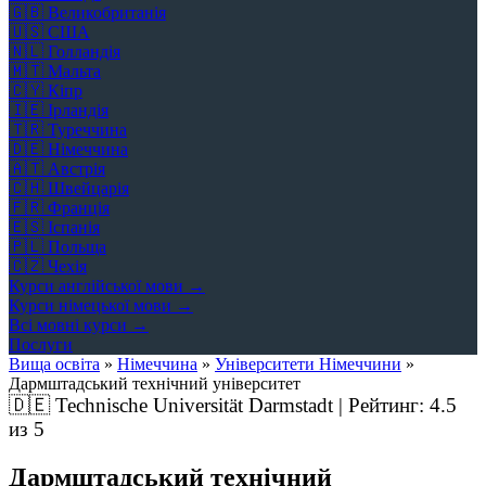
🇬🇧
Великобританія
🇺🇸
США
🇳🇱
Голландія
🇲🇹
Мальта
🇨🇾
Кіпр
🇮🇪
Ірландія
🇹🇷
Туреччина
🇩🇪
Німеччина
🇦🇹
Австрія
🇨🇭
Швейцарія
🇫🇷
Франція
🇪🇸
Іспанія
🇵🇱
Польща
🇨🇿
Чехія
Курси англійської мови →
Курси німецької мови →
Всі мовні курси →
Послуги
Вища освіта
»
Німеччина
»
Університети Німеччини
»
Дармштадський технічний університет
🇩🇪
Technische Universität Darmstadt | Рейтинг:
4.5
из 5
Дармштадський технічний