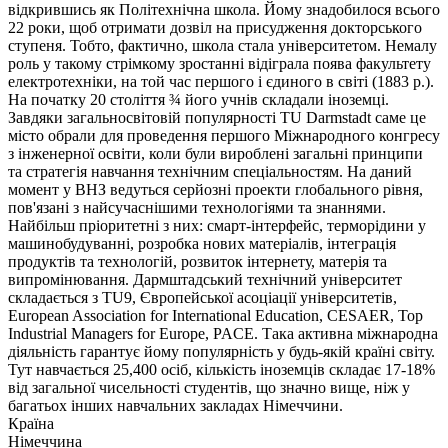
відкрившись як Політехнічна школа. Йому знадобилося всього
22 роки, щоб отримати дозвіл на присудження докторського
ступеня. Тобто, фактично, школа стала університетом. Немалу
роль у такому стрімкому зростанні відіграла поява факультету
електротехніки, на той час першого і єдиного в світі (1883 р.).
На початку 20 століття ¾ його учнів складали іноземці.
Завдяки загальносвітовій популярності TU Darmstadt саме це
місто обрали для проведення першого Міжнародного конгресу
з інженерної освіти, коли були вироблені загальні принципи
та стратегія навчання технічним спеціальностям. На даний
момент у ВНЗ ведуться серйозні проекти глобального рівня,
пов'язані з найсучаснішими технологіями та знаннями.
Найбільш пріоритетні з них: смарт-інтерфейс, терморідини у
машинобудуванні, розробка нових матеріалів, інтеграція
продуктів та технологій, розвиток інтернету, матерія та
випромінювання. Дармштадський технічний університет
складається з TU9, Європейської асоціації університетів,
European Association for International Education, CESAER, Top
Industrial Managers for Europe, PACE. Така активна міжнародна
діяльність гарантує йому популярність у будь-якій країні світу.
Тут навчається 25,400 осіб, кількість іноземців складає 17-18%
від загальної чисельності студентів, що значно вище, ніж у
багатьох інших навчальних закладах Німеччини.
Країна
Німеччина