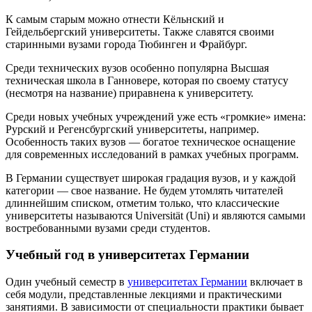
К самым старым можно отнести Кёльнский и
Гейдельбергский университеты. Также славятся своими
старинными вузами города Тюбинген и Фрайбург.
Среди технических вузов особенно популярна Высшая
техническая школа в Ганновере, которая по своему статусу
(несмотря на название) приравнена к университету.
Среди новых учебных учреждений уже есть «громкие» имена:
Рурский и Регенсбургский университеты, например.
Особенность таких вузов — богатое техническое оснащение
для современных исследований в рамках учебных программ.
В Германии существует широкая градация вузов, и у каждой
категории — свое название. Не будем утомлять читателей
длиннейшим списком, отметим только, что классические
университеты называются Universität (Uni) и являются самыми
востребованными вузами среди студентов.
Учебный год в университетах Германии
Один учебный семестр в
университетах Германии
включает в
себя модули, представленные лекциями и практическими
занятиями. В зависимости от специальности практики бывает