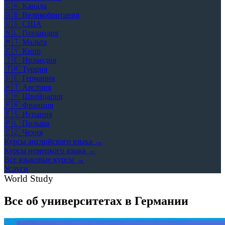
🇨🇦
Канада
🇬🇧
Великобритания
🇺🇸
США
🇳🇱
Голландия
🇲🇹
Мальта
🇨🇾
Кипр
🇮🇪
Ирландия
🇹🇷
Турция
🇩🇪
Германия
🇦🇹
Австрия
🇨🇭
Швейцария
🇫🇷
Франция
🇪🇸
Испания
🇵🇱
Польша
🇨🇿
Чехия
Курсы английского языка →
Курсы немецкого языка →
Все языковые курсы →
Услуги
World Study
Все об университетах в Германии