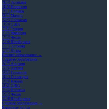
🇳🇿
Зеландия
🇳🇴
Норвегия
🇵🇱
Польша
🇲🇹
Мальта
🇸🇰
Словакия
🇺🇸
США
🇹🇷
Турция
🇫🇷
Франция
🇨🇿
Чехия
🇨🇭
Швейцария
🇪🇪
Эстония
🇱🇹
Литва
Высшее образование →
Среднее образование
🇦🇹
Австрия
🇬🇧
Англия
🇩🇪
Германия
🇳🇱
Голландия
🇨🇦
Канада
🇺🇸
США
🇪🇸
Испания
🇨🇿
Чехия
🇨🇭
Швейцария
Среднее образование →
Языковые курсы