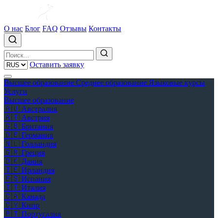
О нас
Блог
FAQ
Отзывы
Контакты
Оставить заявку
Высшее образование
Среднее образование
Языковые курсы
Услуги
Высшее образование
🇦🇺
Австралия
🇦🇹
Австрия
🇬🇧
Британия
🇩🇪
Германия
🇳🇱
Голландия
🇬🇷
Греция
🇩🇰
Дания
🇮🇪
Ирландия
🇪🇸
Испания
🇮🇹
Италия
🇨🇦
Канада
🇨🇾
Кипр
🇵🇹
Португалия