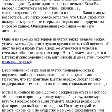
точные науки. Гуманитарии «ценятся» меньше. Если Вы
выбрали факультеты математики, физики, IT,
машиностроения, биологии, химии и проч. — Ваши шансы
возрастают. Это легко объясняется тем, что США стремятся
вкладывать деньги в те сферы, в которых они лидируют на
мировом рынке. Обыкновенная экономика — ничего
личного.
Одним из важных критериев является также академическая
успеваемость. Для этого нужно предоставить свой оценочный
лист по всем предметам. Сюда же относятся и успехи в
смежных областях, включая спорт. Не забываем также, что в
Штатах нужно хорошо знать английский язык (в этом помогут
языковые курсы
).
Вторичными критериями является принадлежность к
определенной национальности, религии, организации.
Известно, что толерантные Штаты нередко любят громко
поддерживать тех, кто, по их мнению, социально не защищен.
Мотивационное письмо должно раскрывать ответ на вопрос
«Как лично я приношу пользу науке, обществу, данному
вузу?». Нередко мотивация студента является решающим
фактором при выборе стипендиата. Поэтому старайтесь
писать искренне и по существу, не нужно скромничать или