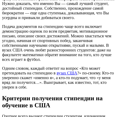
Нужно доказать, что именно Вы — самый лучший студент,
достойный стипендии. Собственно, прохождение самой
бюрократии — еще одна ступенька, доказывающая, что Вы
усердны и привыкли добиваться своего.
Подача документов на стипендию чаще всего включает
демонстрацию оценок по всем предметам, мотивационное
письмо, описание своих достижений. Можно хвастаться чем
угодно, начиная от спортивных побед, заканчивая
собственными научными открытиями, пускай и малыми. В
вузах США очень любят разносторонних студентов: даже на
факультете математики обратят внимание на того, кто лучше
всех играет в футбол.
Одним словом, каждый ответит на вопрос «Кто может
претендовать на стипендию в
вузах США
?» по-своему. Кто-то
уверенно скажет «именно я», а кто-то подумает, что «у меня
вряд ли получится…». Выигрывает, как известно, тот, кто
уверен в себе.
Критерии получения стипендии на
обучение в США
Охотнее всего выдают стипендии студентам, изучающим