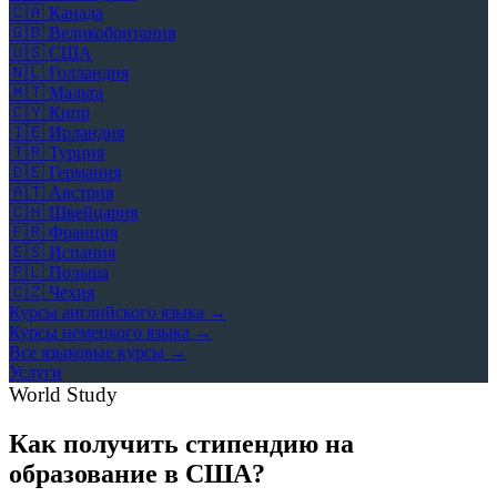
🇨🇦
Канада
🇬🇧
Великобритания
🇺🇸
США
🇳🇱
Голландия
🇲🇹
Мальта
🇨🇾
Кипр
🇮🇪
Ирландия
🇹🇷
Турция
🇩🇪
Германия
🇦🇹
Австрия
🇨🇭
Швейцария
🇫🇷
Франция
🇪🇸
Испания
🇵🇱
Польша
🇨🇿
Чехия
Курсы английского языка →
Курсы немецкого языка →
Все языковые курсы →
Услуги
World Study
Как получить стипендию на
образование в США?