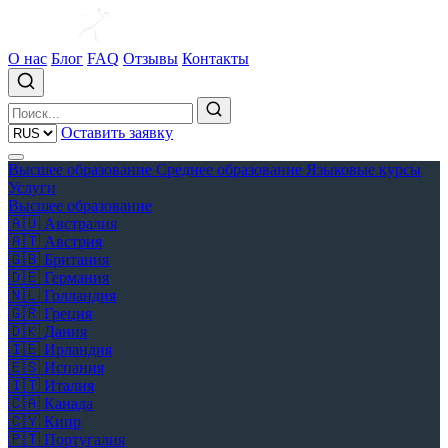
О нас
Блог
FAQ
Отзывы
Контакты
Оставить заявку
Высшее образование
Среднее образование
Языковые курсы
Услуги
Высшее образование
🇦🇺
Австралия
🇦🇹
Австрия
🇬🇧
Британия
🇩🇪
Германия
🇳🇱
Голландия
🇬🇷
Греция
🇩🇰
Дания
🇮🇪
Ирландия
🇪🇸
Испания
🇮🇹
Италия
🇨🇦
Канада
🇨🇾
Кипр
🇵🇹
Португалия