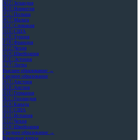
🇳🇿
Зеландия
🇳🇴
Норвегия
🇵🇱
Польша
🇲🇹
Мальта
🇸🇰
Словакия
🇺🇸
США
🇹🇷
Турция
🇫🇷
Франция
🇨🇿
Чехия
🇨🇭
Швейцария
🇪🇪
Эстония
🇱🇹
Литва
Высшее образование →
Среднее образование
🇦🇹
Австрия
🇬🇧
Англия
🇩🇪
Германия
🇳🇱
Голландия
🇨🇦
Канада
🇺🇸
США
🇪🇸
Испания
🇨🇿
Чехия
🇨🇭
Швейцария
Среднее образование →
Языковые курсы