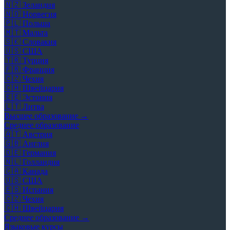
🇳🇿
Зеландия
🇳🇴
Норвегия
🇵🇱
Польша
🇲🇹
Мальта
🇸🇰
Словакия
🇺🇸
США
🇹🇷
Турция
🇫🇷
Франция
🇨🇿
Чехия
🇨🇭
Швейцария
🇪🇪
Эстония
🇱🇹
Литва
Высшее образование →
Среднее образование
🇦🇹
Австрия
🇬🇧
Англия
🇩🇪
Германия
🇳🇱
Голландия
🇨🇦
Канада
🇺🇸
США
🇪🇸
Испания
🇨🇿
Чехия
🇨🇭
Швейцария
Среднее образование →
Языковые курсы