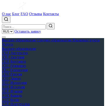
О нас
Блог
FAQ
Отзывы
Контакты
Оставить заявку
Высшее образование
Среднее образование
Языковые курсы
Услуги
Высшее образование
🇦🇺
Австралия
🇦🇹
Австрия
🇬🇧
Британия
🇩🇪
Германия
🇳🇱
Голландия
🇬🇷
Греция
🇩🇰
Дания
🇮🇪
Ирландия
🇪🇸
Испания
🇮🇹
Италия
🇨🇦
Канада
🇨🇾
Кипр
🇵🇹
Португалия