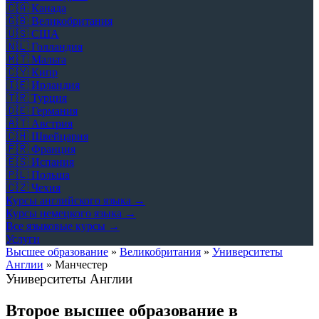
🇨🇦
Канада
🇬🇧
Великобритания
🇺🇸
США
🇳🇱
Голландия
🇲🇹
Мальта
🇨🇾
Кипр
🇮🇪
Ирландия
🇹🇷
Турция
🇩🇪
Германия
🇦🇹
Австрия
🇨🇭
Швейцария
🇫🇷
Франция
🇪🇸
Испания
🇵🇱
Польша
🇨🇿
Чехия
Курсы английского языка →
Курсы немецкого языка →
Все языковые курсы →
Услуги
Высшее образование
»
Великобритания
»
Университеты
Англии
»
Манчестер
Университеты Англии
Второе высшее образование в