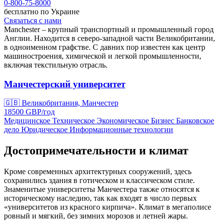
0-800-75-8000
бесплатно по Украине
Связаться с нами
Manchester – крупный транспортный и промышленный город
Англии. Находится в северо-западной части Великобритании,
в одноименном графстве. С давних пор известен как центр
машиностроения, химической и легкой промышленности,
включая текстильную отрасль.
Манчестерский университет
🇬🇧
Великобритания, Манчестер
18500
GBP/
год
Медицинское
Техническое
Экономическое
Бизнес
Банковское
дело
Юридическое
Информационные технологии
Достопримечательности и климат
Кроме современных архитектурных сооружений, здесь
сохранились здания в готическом и классическом стиле.
Знаменитые университеты Манчестера также относятся к
историческому наследию, так как входят в число первых
«университетов из красного кирпича». Климат в мегаполисе
ровный и мягкий, без зимних морозов и летней жары.