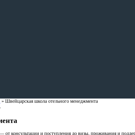
и
»
Швейцарская школа отельного менеджмента
5
мента
— от консультации и поступления до визы, проживания и подде