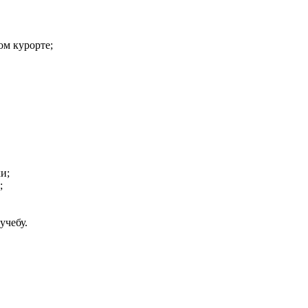
ом курорте;
и;
;
учебу.