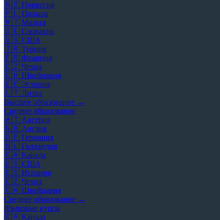
🇳🇴
Норвегия
🇵🇱
Польша
🇲🇹
Мальта
🇸🇰
Словакия
🇺🇸
США
🇹🇷
Турция
🇫🇷
Франция
🇨🇿
Чехия
🇨🇭
Швейцария
🇪🇪
Эстония
🇱🇹
Литва
Высшее образование →
Среднее образование
🇦🇹
Австрия
🇬🇧
Англия
🇩🇪
Германия
🇳🇱
Голландия
🇨🇦
Канада
🇺🇸
США
🇪🇸
Испания
🇨🇿
Чехия
🇨🇭
Швейцария
Среднее образование →
Языковые курсы
🇨🇦
Канада