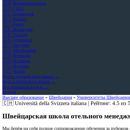
🇬🇧
Великобритания
🇺🇸
США
🇳🇱
Голландия
🇲🇹
Мальта
🇨🇾
Кипр
🇮🇪
Ирландия
🇹🇷
Турция
🇩🇪
Германия
🇦🇹
Австрия
🇨🇭
Швейцария
🇫🇷
Франция
🇪🇸
Испания
🇵🇱
Польша
🇨🇿
Чехия
Курсы английского языка →
Курсы немецкого языка →
Все языковые курсы →
Услуги
Высшее образование
»
Швейцария
»
Университеты Швейцари
🇨🇭
Università della Svizzera italiana | Рейтинг:
4.5
из 
Швейцарская школа отельного менедж
Мы берём на себя полное сопровождение обучения за рубежом 