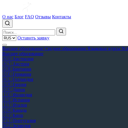
О нас
Блог
FAQ
Отзывы
Контакты
Оставить заявку
Высшее образование
Среднее образование
Языковые курсы
Ус
Высшее образование
🇦🇺
Австралия
🇦🇹
Австрия
🇬🇧
Британия
🇩🇪
Германия
🇳🇱
Голландия
🇬🇷
Греция
🇩🇰
Дания
🇮🇪
Ирландия
🇪🇸
Испания
🇮🇹
Италия
🇨🇦
Канада
🇨🇾
Кипр
🇵🇹
Португалия
🇳🇿
Зеландия