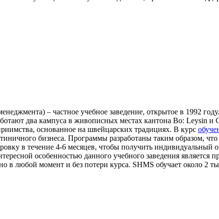
 менеджмента) – частное учебное заведение, открытое в 1992 го
ботают два кампуса в живописных местах кантона Во: Leysin и
приимства, основанное на швейцарских традициях. В курс
обуче
иничного бизнеса. Программы разработаны таким образом, что 
ировку в течение 4-6 месяцев, чтобы получить индивидуальный 
нтересной особенностью данного учебного заведения является п
 в любой момент и без потери курса. SHMS обучает около 2 тыс.