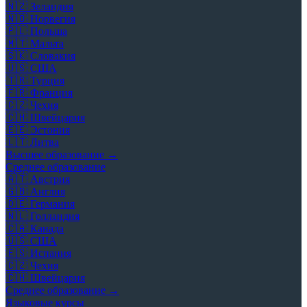
🇳🇿
Зеландия
🇳🇴
Норвегия
🇵🇱
Польша
🇲🇹
Мальта
🇸🇰
Словакия
🇺🇸
США
🇹🇷
Турция
🇫🇷
Франция
🇨🇿
Чехия
🇨🇭
Швейцария
🇪🇪
Эстония
🇱🇹
Литва
Высшее образование →
Среднее образование
🇦🇹
Австрия
🇬🇧
Англия
🇩🇪
Германия
🇳🇱
Голландия
🇨🇦
Канада
🇺🇸
США
🇪🇸
Испания
🇨🇿
Чехия
🇨🇭
Швейцария
Среднее образование →
Языковые курсы