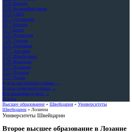
🇨🇦
Канада
🇬🇧
Великобритания
🇺🇸
США
🇳🇱
Голландия
🇲🇹
Мальта
🇨🇾
Кипр
🇮🇪
Ирландия
🇹🇷
Турция
🇩🇪
Германия
🇦🇹
Австрия
🇨🇭
Швейцария
🇫🇷
Франция
🇪🇸
Испания
🇵🇱
Польша
🇨🇿
Чехия
Курсы английского языка →
Курсы немецкого языка →
Все языковые курсы →
Услуги
Высшее образование
»
Швейцария
»
Университеты
Швейцарии
»
Лозанна
Университеты Швейцарии
Второе высшее образование в Лозанне