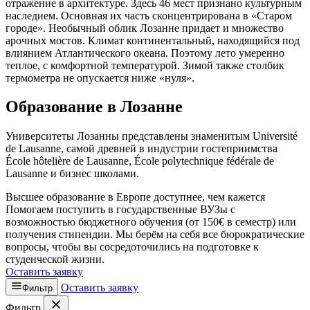
отражение в архитектуре. Здесь 46 мест признано культурным
наследием. Основная их часть сконцентрирована в «Старом
городе». Необычный облик Лозанне придает и множество
арочных мостов. Климат континентальный, находящийся под
влиянием Атлантического океана. Поэтому лето умеренно
теплое, с комфортной температурой. Зимой также столбик
термометра не опускается ниже «нуля».
Образование в Лозанне
Университеты Лозанны представлены знаменитым Université
de Lausanne, самой древней в индустрии гостеприимства
École hôtelière de Lausanne, École polytechnique fédérale de
Lausanne и бизнес школами.
Высшее образование в Европе доступнее, чем кажется
Помогаем поступить в государственные ВУЗы с
возможностью бюджетного обучения (от 150€ в семестр) или
получения стипендии. Мы берём на себя все бюрократические
вопросы, чтобы вы сосредоточились на подготовке к
студенческой жизни.
Оставить заявку
Оставить заявку
Фильтр
Фильтр