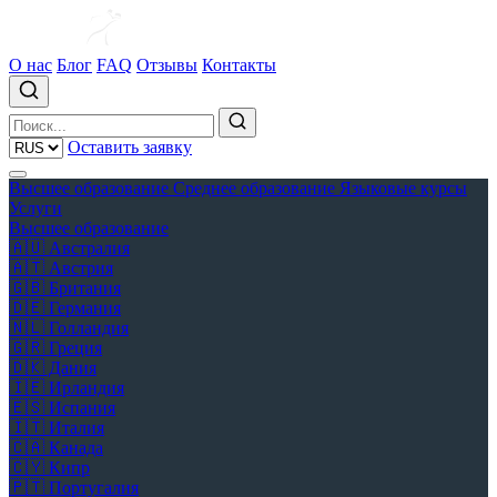
О нас
Блог
FAQ
Отзывы
Контакты
Оставить заявку
Высшее образование
Среднее образование
Языковые курсы
Услуги
Высшее образование
🇦🇺
Австралия
🇦🇹
Австрия
🇬🇧
Британия
🇩🇪
Германия
🇳🇱
Голландия
🇬🇷
Греция
🇩🇰
Дания
🇮🇪
Ирландия
🇪🇸
Испания
🇮🇹
Италия
🇨🇦
Канада
🇨🇾
Кипр
🇵🇹
Португалия