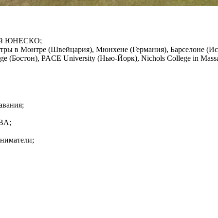
елей ЮНЕСКО;
нтры в Монтре (Швейцария), Мюнхене (Германия), Барселоне (Ис
ge (Бостон), PACE University (Нью-Йорк), Nichols College in Ma
авания;
BA;
ниматели;