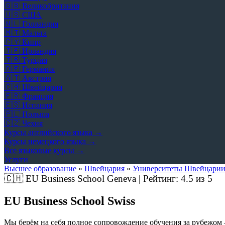
🇬🇧
Великобритания
🇺🇸
США
🇳🇱
Голландия
🇲🇹
Мальта
🇨🇾
Кипр
🇮🇪
Ирландия
🇹🇷
Турция
🇩🇪
Германия
🇦🇹
Австрия
🇨🇭
Швейцария
🇫🇷
Франция
🇪🇸
Испания
🇵🇱
Польша
🇨🇿
Чехия
Курсы английского языка →
Курсы немецкого языка →
Все языковые курсы →
Услуги
Высшее образование
»
Швейцария
»
Университеты Швейцари
🇨🇭
EU Business School Geneva | Рейтинг:
4.5
из 5
EU Business School Swiss
Мы берём на себя полное сопровождение обучения за рубежом 