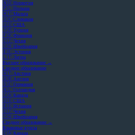
🇳🇴
Норвегия
🇵🇱
Польша
🇲🇹
Мальта
🇸🇰
Словакия
🇺🇸
США
🇹🇷
Турция
🇫🇷
Франция
🇨🇿
Чехия
🇨🇭
Швейцария
🇪🇪
Эстония
🇱🇹
Литва
Высшее образование →
Среднее образование
🇦🇹
Австрия
🇬🇧
Англия
🇩🇪
Германия
🇳🇱
Голландия
🇨🇦
Канада
🇺🇸
США
🇪🇸
Испания
🇨🇿
Чехия
🇨🇭
Швейцария
Среднее образование →
Языковые курсы
🇨🇦
Канада