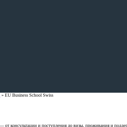
и
»
EU Business School Swiss
— от консультации и поступления до визы, проживания и подде