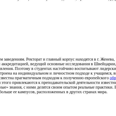
м заведениям. Ректорат и главный корпус находятся в г. Женева
 аккредитацией, ведущий основные исследования в Швейцарии,
вления. Поэтому в студентах настойчиво воспитывают лидерски
строена на индивидуальном и личностном подходе к учащимся, 
 известна прагматичным подходом к получению европейского
обр
 этого привлекаются к преподавательской деятельности извес
ые» знания, с ними делятся своим опытом реальные практики. E
больше ее кампусов, расположенных в других странах мира.