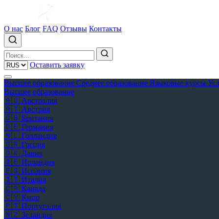
О нас
Блог
FAQ
Отзывы
Контакты
Оставить заявку
Высшее образование
Среднее образование
Языковые курсы
Ус
Высшее образование
🇦🇺
Австралия
🇦🇹
Австрия
🇬🇧
Британия
🇩🇪
Германия
🇳🇱
Голландия
🇬🇷
Греция
🇩🇰
Дания
🇮🇪
Ирландия
🇪🇸
Испания
🇮🇹
Италия
🇨🇦
Канада
🇨🇾
Кипр
🇵🇹
Португалия
🇳🇿
Зеландия