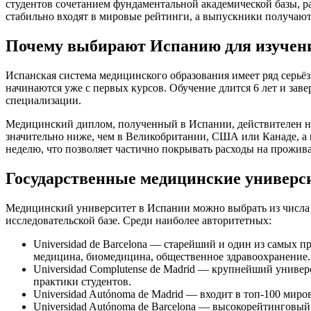
студентов сочетанием фундаментальной академической базы, 
стабильно входят в мировые рейтинги, а выпускники получают
Почему выбирают Испанию для изучен
Испанская система медицинского образования имеет ряд серьё
начинаются уже с первых курсов. Обучение длится 6 лет и зав
специализации.
Медицинский диплом, полученный в Испании, действителен на
значительно ниже, чем в Великобритании, США или Канаде, а к
неделю, что позволяет частично покрывать расходы на прожив
Государственные медицинские универ
Медицинский университет в Испании можно выбрать из числа к
исследовательской базе. Среди наиболее авторитетных:
Universidad de Barcelona — старейший и один из самых 
медицина, биомедицина, общественное здравоохранение.
Universidad Complutense de Madrid — крупнейший униве
практики студентов.
Universidad Autónoma de Madrid — входит в топ-100 мир
Universidad Autónoma de Barcelona — высокорейтинговый