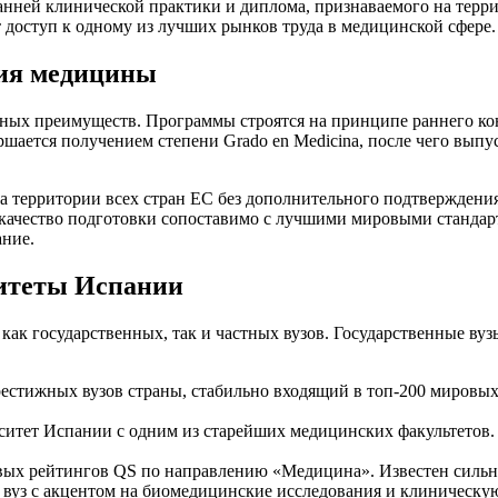
ранней клинической практики и диплома, признаваемого на тер
 доступ к одному из лучших рынков труда в медицинской сфере.
ия медицины
зных преимуществ. Программы строятся на принципе раннего ко
ершается получением степени Grado en Medicina, после чего вып
 территории всех стран ЕС без дополнительного подтверждения
ачество подготовки сопоставимо с лучшими мировыми стандартам
ание.
ситеты Испании
ак государственных, так и частных вузов. Государственные вузы
престижных вузов страны, стабильно входящий в топ-200 мировы
рситет Испании с одним из старейших медицинских факультетов
овых рейтингов QS по направлению «Медицина». Известен сильной
 вуз с акцентом на биомедицинские исследования и клиническую