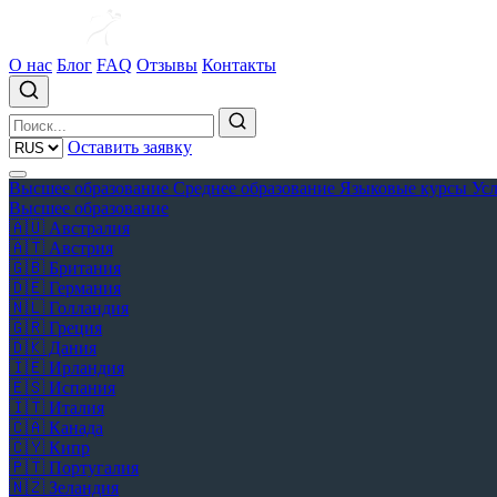
О нас
Блог
FAQ
Отзывы
Контакты
Оставить заявку
Высшее образование
Среднее образование
Языковые курсы
Ус
Высшее образование
🇦🇺
Австралия
🇦🇹
Австрия
🇬🇧
Британия
🇩🇪
Германия
🇳🇱
Голландия
🇬🇷
Греция
🇩🇰
Дания
🇮🇪
Ирландия
🇪🇸
Испания
🇮🇹
Италия
🇨🇦
Канада
🇨🇾
Кипр
🇵🇹
Португалия
🇳🇿
Зеландия