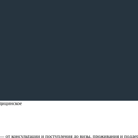
дицинское
— от консультации и поступления до визы, проживания и подде