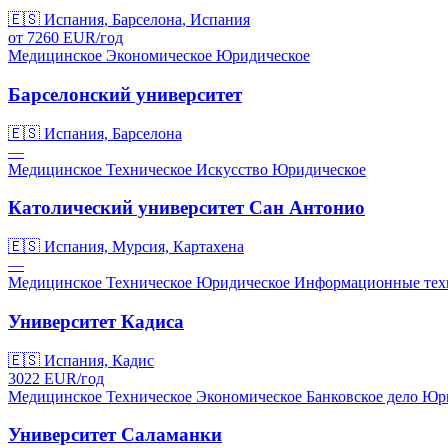
🇪🇸
Испания, Барселона, Испания
от
7260
EUR/
год
Медицинское
Экономическое
Юридическое
Барселонский университет
🇪🇸
Испания, Барселона
—
Медицинское
Техническое
Искусство
Юридическое
Католический университет Сан Антонио
🇪🇸
Испания, Мурсия, Картахена
—
Медицинское
Техническое
Юридическое
Информационные тех
Университет Кадиса
🇪🇸
Испания, Кадис
3022
EUR/
год
Медицинское
Техническое
Экономическое
Банковское дело
Юри
Университет Саламанки