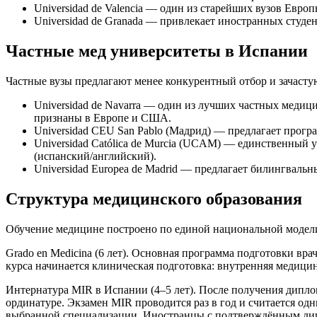
Universidad de Valencia — один из старейших вузов Евр
Universidad de Granada — привлекает иностранных студ
Частные мед университеты в Испании
Частные вузы предлагают менее конкурентный отбор и зачасту
Universidad de Navarra — один из лучших частных медиц
признаны в Европе и США.
Universidad CEU San Pablo (Мадрид) — предлагает прогр
Universidad Católica de Murcia (UCAM) — единственный 
(испанский/английский).
Universidad Europea de Madrid — предлагает билингваль
Структура медицинского образования
Обучение медицине построено по единой национальной модели
Grado en Medicina (6 лет). Основная программа подготовки в
курса начинается клиническая подготовка: внутренняя медицин
Интернатура MIR в Испании (4–5 лет). После получения дипло
ординатуре. Экзамен MIR проводится раз в год и считается о
выбранной специализации. Иностранцы с подтверждённым дипло