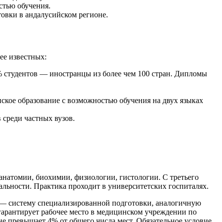
стью обучения.
овки в андалусийском регионе.
ее известных:
% студентов — иностранцы из более чем 100 стран. Дипломы
ское образование с возможностью обучения на двух языках
 среди частных вузов.
анатомии, биохимии, физиологии, гистологии. С третьего
альности. Практика проходит в университетских госпиталях.
) — систему специализированной подготовки, аналогичную
 гарантирует рабочее место в медицинском учреждении по
е превышает 4% от общего числа мест. Обязательное условие