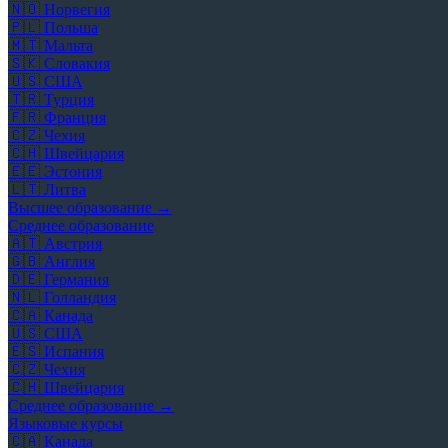
🇳🇴
Норвегия
🇵🇱
Польша
🇲🇹
Мальта
🇸🇰
Словакия
🇺🇸
США
🇹🇷
Турция
🇫🇷
Франция
🇨🇿
Чехия
🇨🇭
Швейцария
🇪🇪
Эстония
🇱🇹
Литва
Высшее образование →
Среднее образование
🇦🇹
Австрия
🇬🇧
Англия
🇩🇪
Германия
🇳🇱
Голландия
🇨🇦
Канада
🇺🇸
США
🇪🇸
Испания
🇨🇿
Чехия
🇨🇭
Швейцария
Среднее образование →
Языковые курсы
🇨🇦
Канада