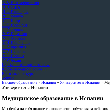
🇬🇧
Великобритания
🇺🇸
США
🇳🇱
Голландия
🇲🇹
Мальта
🇨🇾
Кипр
🇮🇪
Ирландия
🇹🇷
Турция
🇩🇪
Германия
🇦🇹
Австрия
🇨🇭
Швейцария
🇫🇷
Франция
🇪🇸
Испания
🇵🇱
Польша
🇨🇿
Чехия
Курсы английского языка →
Курсы немецкого языка →
Все языковые курсы →
Услуги
Высшее образование
»
Испания
»
Университеты Испании
»
Ме
Университеты Испании
Медицинское образование в Испании
Мы берём на себя полное сопровождение обучения за рубежом 