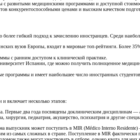
опы с развитыми медицинскими программами и доступной стоимо
ентов конкурентоспособными ценами и высоким качеством подгот
ю более гибкий подход к зачислению иностранцев. Среди наибол
инских вузов Европы, входит в мировые топ-рейтинги. Более 35
аммы с ранним доступом к клинической практике.
университет Испании, где можно получить полноценное медицин
ные программы и имеет наибольшее число иностранных студентов
 и включает несколько этапов:
рача. Первые два года посвящены доклиническим дисциплинам — 
а, хирургия, педиатрия, акушерство, психиатрия и другие специ
ма выпускник может поступить в MIR (Médico Interno Residente
дним из самых сложных в стране. Поступление в MIR фактически
мом также могут участвовать в отборе, однако квота для них н