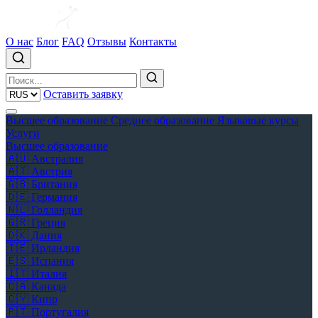
О нас
Блог
FAQ
Отзывы
Контакты
Оставить заявку
Высшее образование
Среднее образование
Языковые курсы
Услуги
Высшее образование
🇦🇺
Австралия
🇦🇹
Австрия
🇬🇧
Британия
🇩🇪
Германия
🇳🇱
Голландия
🇬🇷
Греция
🇩🇰
Дания
🇮🇪
Ирландия
🇪🇸
Испания
🇮🇹
Италия
🇨🇦
Канада
🇨🇾
Кипр
🇵🇹
Португалия