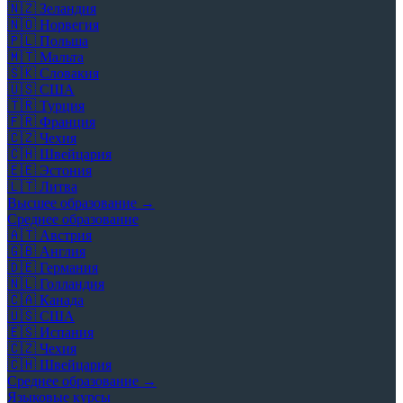
🇳🇿
Зеландия
🇳🇴
Норвегия
🇵🇱
Польша
🇲🇹
Мальта
🇸🇰
Словакия
🇺🇸
США
🇹🇷
Турция
🇫🇷
Франция
🇨🇿
Чехия
🇨🇭
Швейцария
🇪🇪
Эстония
🇱🇹
Литва
Высшее образование →
Среднее образование
🇦🇹
Австрия
🇬🇧
Англия
🇩🇪
Германия
🇳🇱
Голландия
🇨🇦
Канада
🇺🇸
США
🇪🇸
Испания
🇨🇿
Чехия
🇨🇭
Швейцария
Среднее образование →
Языковые курсы