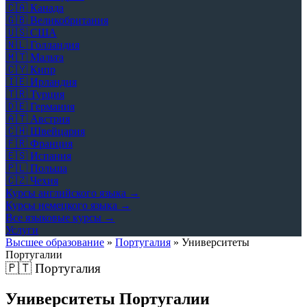
🇨🇦
Канада
🇬🇧
Великобритания
🇺🇸
США
🇳🇱
Голландия
🇲🇹
Мальта
🇨🇾
Кипр
🇮🇪
Ирландия
🇹🇷
Турция
🇩🇪
Германия
🇦🇹
Австрия
🇨🇭
Швейцария
🇫🇷
Франция
🇪🇸
Испания
🇵🇱
Польша
🇨🇿
Чехия
Курсы английского языка →
Курсы немецкого языка →
Все языковые курсы →
Услуги
Высшее образование
»
Португалия
»
Университеты
Португалии
🇵🇹
Португалия
Университеты Португалии