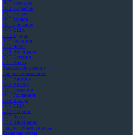
🇳🇿
Зеландия
🇳🇴
Норвегия
🇵🇱
Польша
🇲🇹
Мальта
🇸🇰
Словакия
🇺🇸
США
🇹🇷
Турция
🇫🇷
Франция
🇨🇿
Чехия
🇨🇭
Швейцария
🇪🇪
Эстония
🇱🇹
Литва
Высшее образование →
Среднее образование
🇦🇹
Австрия
🇬🇧
Англия
🇩🇪
Германия
🇳🇱
Голландия
🇨🇦
Канада
🇺🇸
США
🇪🇸
Испания
🇨🇿
Чехия
🇨🇭
Швейцария
Среднее образование →
Языковые курсы