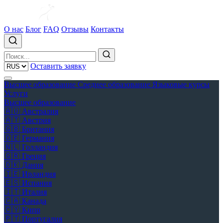
О нас
Блог
FAQ
Отзывы
Контакты
Оставить заявку
Высшее образование
Среднее образование
Языковые курсы
Услуги
Высшее образование
🇦🇺
Австралия
🇦🇹
Австрия
🇬🇧
Британия
🇩🇪
Германия
🇳🇱
Голландия
🇬🇷
Греция
🇩🇰
Дания
🇮🇪
Ирландия
🇪🇸
Испания
🇮🇹
Италия
🇨🇦
Канада
🇨🇾
Кипр
🇵🇹
Португалия