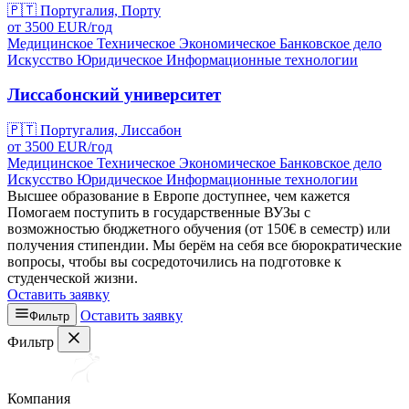
🇵🇹
Португалия, Порту
от
3500
EUR/
год
Медицинское
Техническое
Экономическое
Банковское дело
Искусство
Юридическое
Информационные технологии
Лиссабонский университет
🇵🇹
Португалия, Лиссабон
от
3500
EUR/
год
Медицинское
Техническое
Экономическое
Банковское дело
Искусство
Юридическое
Информационные технологии
Высшее образование в Европе доступнее, чем кажется
Помогаем поступить в государственные ВУЗы с
возможностью бюджетного обучения (от 150€ в семестр) или
получения стипендии. Мы берём на себя все бюрократические
вопросы, чтобы вы сосредоточились на подготовке к
студенческой жизни.
Оставить заявку
Оставить заявку
Фильтр
Фильтр
Компания