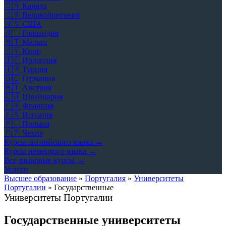
🇨🇦
Канада
🇬🇧
Великобритания
🇺🇸
США
🇳🇱
Голландия
🇲🇹
Мальта
🇨🇾
Кипр
🇮🇪
Ирландия
🇹🇷
Турция
🇩🇪
Германия
🇦🇹
Австрия
🇨🇭
Швейцария
🇫🇷
Франция
🇪🇸
Испания
🇵🇱
Польша
🇨🇿
Чехия
Курсы английского языка →
Курсы немецкого языка →
Все языковые курсы →
Услуги
Высшее образование
»
Португалия
»
Университеты
Португалии
»
Государственные
Университеты Португалии
Государственные университеты