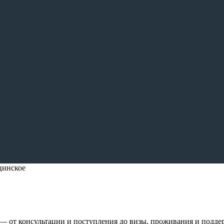
инское
— от консультации и поступления до визы, проживания и подде