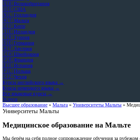
🇬🇧
Великобритания
🇺🇸
США
🇳🇱
Голландия
🇲🇹
Мальта
🇨🇾
Кипр
🇮🇪
Ирландия
🇹🇷
Турция
🇩🇪
Германия
🇦🇹
Австрия
🇨🇭
Швейцария
🇫🇷
Франция
🇪🇸
Испания
🇵🇱
Польша
🇨🇿
Чехия
Курсы английского языка →
Курсы немецкого языка →
Все языковые курсы →
Услуги
Высшее образование
»
Мальта
»
Университеты Мальты
»
Медиц
Университеты Мальты
Медицинское образование на Мальте
Мы берём на себя полное сопровождение обучения за рубежом 