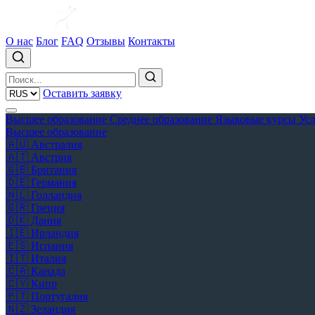
О нас
Блог
FAQ
Отзывы
Контакты
Оставить заявку
Высшее образование
Среднее образование
Языковые курсы
Ус
Высшее образование
🇦🇺
Австралия
🇦🇹
Австрия
🇬🇧
Британия
🇩🇪
Германия
🇳🇱
Голландия
🇬🇷
Греция
🇩🇰
Дания
🇮🇪
Ирландия
🇪🇸
Испания
🇮🇹
Италия
🇨🇦
Канада
🇨🇾
Кипр
🇵🇹
Португалия
🇳🇿
Зеландия