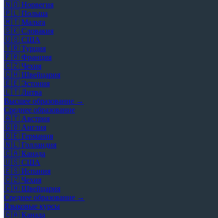
🇳🇴
Норвегия
🇵🇱
Польша
🇲🇹
Мальта
🇸🇰
Словакия
🇺🇸
США
🇹🇷
Турция
🇫🇷
Франция
🇨🇿
Чехия
🇨🇭
Швейцария
🇪🇪
Эстония
🇱🇹
Литва
Высшее образование →
Среднее образование
🇦🇹
Австрия
🇬🇧
Англия
🇩🇪
Германия
🇳🇱
Голландия
🇨🇦
Канада
🇺🇸
США
🇪🇸
Испания
🇨🇿
Чехия
🇨🇭
Швейцария
Среднее образование →
Языковые курсы
🇨🇦
Канада