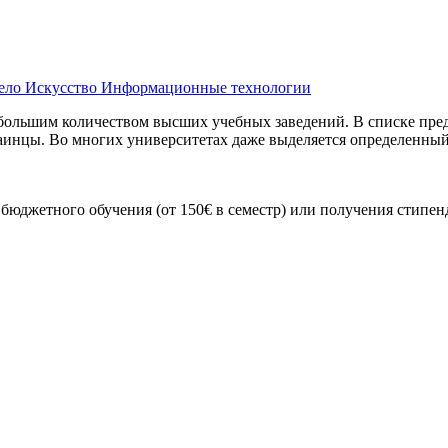
ело
Искусство
Информационные технологии
с большим количеством высших учебных заведений. В списке пр
раинцы. Во многих университетах даже выделяется определенный
юджетного обучения (от 150€ в семестр) или получения стипен