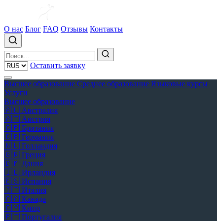
О нас
Блог
FAQ
Отзывы
Контакты
Оставить заявку
Высшее образование
Среднее образование
Языковые курсы
Услуги
Высшее образование
🇦🇺
Австралия
🇦🇹
Австрия
🇬🇧
Британия
🇩🇪
Германия
🇳🇱
Голландия
🇬🇷
Греция
🇩🇰
Дания
🇮🇪
Ирландия
🇪🇸
Испания
🇮🇹
Италия
🇨🇦
Канада
🇨🇾
Кипр
🇵🇹
Португалия