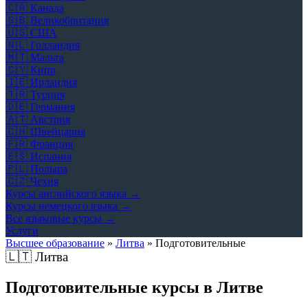
🇨🇦
Канада
🇬🇧
Великобритания
🇺🇸
США
🇳🇱
Голландия
🇲🇹
Мальта
🇨🇾
Кипр
🇮🇪
Ирландия
🇹🇷
Турция
🇩🇪
Германия
🇦🇹
Австрия
🇨🇭
Швейцария
🇫🇷
Франция
🇪🇸
Испания
🇵🇱
Польша
🇨🇿
Чехия
Курсы английского языка →
Курсы немецкого языка →
Все языковые курсы →
Услуги
Высшее образование
»
Литва
»
Подготовительные
🇱🇹
Литва
Подготовительные курсы в Литве