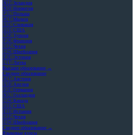
🇳🇿
Зеландия
🇳🇴
Норвегия
🇵🇱
Польша
🇲🇹
Мальта
🇸🇰
Словакия
🇺🇸
США
🇹🇷
Турция
🇫🇷
Франция
🇨🇿
Чехия
🇨🇭
Швейцария
🇪🇪
Эстония
🇱🇹
Литва
Высшее образование →
Среднее образование
🇦🇹
Австрия
🇬🇧
Англия
🇩🇪
Германия
🇳🇱
Голландия
🇨🇦
Канада
🇺🇸
США
🇪🇸
Испания
🇨🇿
Чехия
🇨🇭
Швейцария
Среднее образование →
Языковые курсы