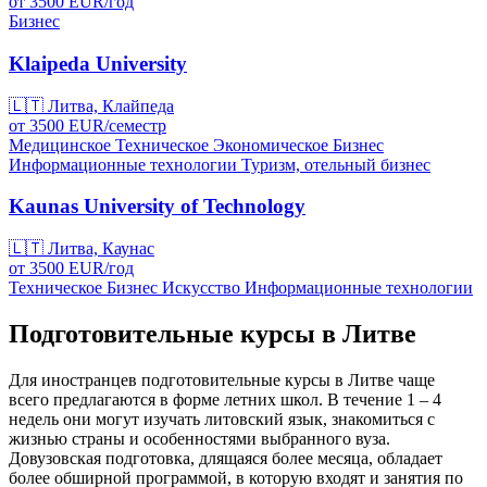
от
3500
EUR/
год
Бизнес
Klaipeda University
🇱🇹
Литва, Клайпеда
от
3500
EUR/
семестр
Медицинское
Техническое
Экономическое
Бизнес
Информационные технологии
Туризм, отельный бизнес
Kaunas University of Technology
🇱🇹
Литва, Каунас
от
3500
EUR/
год
Техническое
Бизнес
Искусство
Информационные технологии
Подготовительные курсы в Литве
Для иностранцев подготовительные курсы в Литве чаще
всего предлагаются в форме летних школ. В течение 1 – 4
недель они могут изучать литовский язык, знакомиться с
жизнью страны и особенностями выбранного вуза.
Довузовская подготовка, длящаяся более месяца, обладает
более обширной программой, в которую входят и занятия по