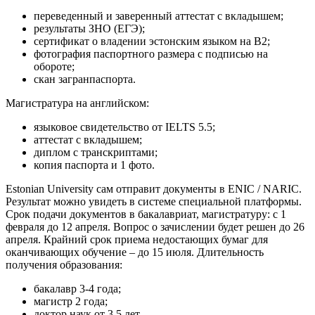
переведенный и заверенный аттестат с вкладышем;
результаты ЗНО (ЕГЭ);
сертификат о владении эстонским языком на В2;
фотография паспортного размера с подписью на
обороте;
скан загранпаспорта.
Магистратура на английском:
языковое свидетельство от IELTS 5.5;
аттестат с вкладышем;
диплом с транскриптами;
копия паспорта и 1 фото.
Estonian University сам отправит документы в ENIC / NARIC.
Результат можно увидеть в системе специальной платформы.
Срок подачи документов в бакалавриат, магистратуру: с 1
февраля до 12 апреля. Вопрос о зачислении будет решен до 26
апреля. Крайний срок приема недостающих бумаг для
оканчивающих обучение – до 15 июля. Длительность
получения образования:
бакалавр 3-4 года;
магистр 2 года;
доктор наук от 3,5 лет.