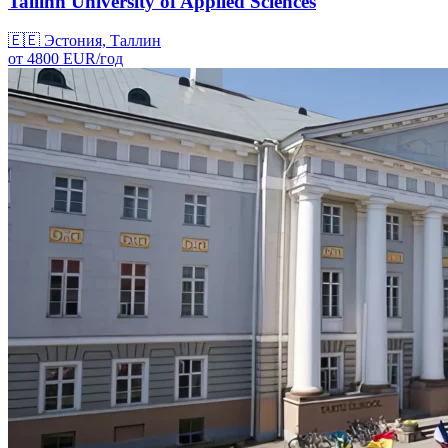
Tallinn University of Applied Sciences
🇪🇪
Эстония, Таллин
от
4800
EUR/
год