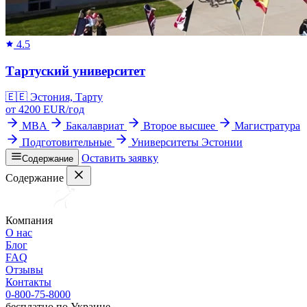
4.5
Тартуский университет
🇪🇪
Эстония, Тарту
от
4200
EUR/
год
MBA
Бакалавриат
Второе высшее
Магистратура
Подготовительные
Университеты Эстонии
Оставить заявку
Содержание
Содержание
Компания
О нас
Блог
FAQ
Отзывы
Контакты
0-800-75-8000
бесплатно по Украине