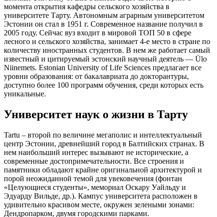
момента открытия кафедры сельского хозяйства в
университете Тарту. Автономным аграрным университетом
Эстонии он стал в 1951 г. Современное название получил в
2005 году. Сейчас вуз входит в мировой ТОП 50 в сфере
лесного и сельского хозяйства, занимает 4-е место в стране по
количеству иностранных студентов. В нем же работает самый
известный и цитируемый эстонский научный деятель — Ülo
Niinemets. Estonian University of Life Sciences предлагает все
уровни образования: от бакалавриата до докторантуры,
доступно более 100 программ обучения, среди которых есть
уникальные.
Университет наук о жизни в Тарту
Tartu – второй по величине мегаполис и интеллектуальный
центр Эстонии, древнейший город в Балтийских странах. В
нем наибольший интерес вызывают не исторические, а
современные достопримечательности. Все строения и
памятники обладают крайне оригинальной архитектурой и
порой неожиданной темой для увековечения (фонтан
«Целующиеся студенты», мемориал Оскару Уайльду и
Эдуарду Вильде, др.). Кампус университета расположен в
удивительно красивом месте, окружен зелеными зонами:
Дендропарком, двумя городскими парками.