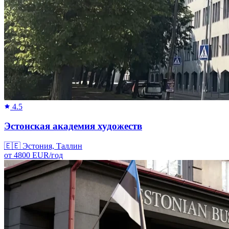
4.5
Эстонская академия художеств
🇪🇪
Эстония, Таллин
от
4800
EUR/
год