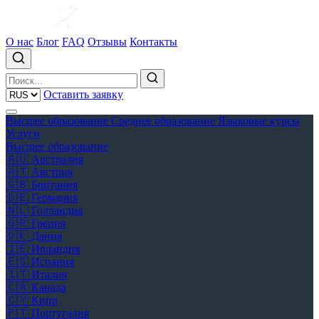
О нас
Блог
FAQ
Отзывы
Контакты
Оставить заявку
Высшее образование
Среднее образование
Языковые курсы
Услуги
Высшее образование
🇦🇺
Австралия
🇦🇹
Австрия
🇬🇧
Британия
🇩🇪
Германия
🇳🇱
Голландия
🇬🇷
Греция
🇩🇰
Дания
🇮🇪
Ирландия
🇪🇸
Испания
🇮🇹
Италия
🇨🇦
Канада
🇨🇾
Кипр
🇵🇹
Португалия