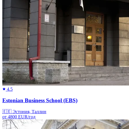
4.5
Estonian Business School (EBS)
🇪🇪
Эстония, Таллин
от
4800
EUR/
год