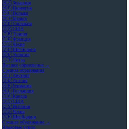
🇳🇿
Зеландия
🇳🇴
Норвегия
🇵🇱
Польша
🇲🇹
Мальта
🇸🇰
Словакия
🇺🇸
США
🇹🇷
Турция
🇫🇷
Франция
🇨🇿
Чехия
🇨🇭
Швейцария
🇪🇪
Эстония
🇱🇹
Литва
Высшее образование →
Среднее образование
🇦🇹
Австрия
🇬🇧
Англия
🇩🇪
Германия
🇳🇱
Голландия
🇨🇦
Канада
🇺🇸
США
🇪🇸
Испания
🇨🇿
Чехия
🇨🇭
Швейцария
Среднее образование →
Языковые курсы