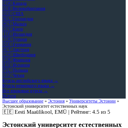
🇨🇦
Канада
🇬🇧
Великобритания
🇺🇸
США
🇳🇱
Голландия
🇲🇹
Мальта
🇨🇾
Кипр
🇮🇪
Ирландия
🇹🇷
Турция
🇩🇪
Германия
🇦🇹
Австрия
🇨🇭
Швейцария
🇫🇷
Франция
🇪🇸
Испания
🇵🇱
Польша
🇨🇿
Чехия
Курсы английского языка →
Курсы немецкого языка →
Все языковые курсы →
Услуги
Высшее образование
»
Эстония
»
Университеты Эстонии
»
Эстонский университет естественных наук
🇪🇪
Eesti Maaülikool, EMÜ | Рейтинг:
4.5
из 5
Эстонский университет естественных