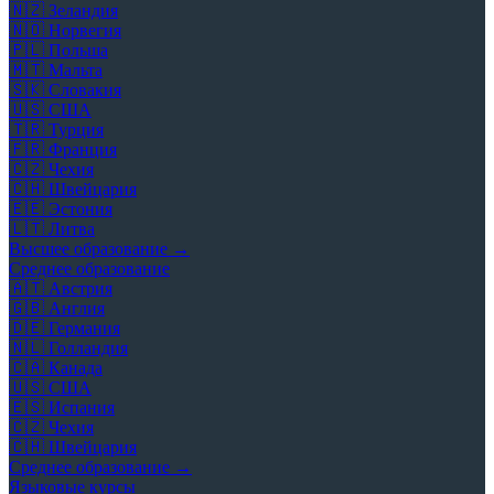
🇳🇿
Зеландия
🇳🇴
Норвегия
🇵🇱
Польша
🇲🇹
Мальта
🇸🇰
Словакия
🇺🇸
США
🇹🇷
Турция
🇫🇷
Франция
🇨🇿
Чехия
🇨🇭
Швейцария
🇪🇪
Эстония
🇱🇹
Литва
Высшее образование →
Среднее образование
🇦🇹
Австрия
🇬🇧
Англия
🇩🇪
Германия
🇳🇱
Голландия
🇨🇦
Канада
🇺🇸
США
🇪🇸
Испания
🇨🇿
Чехия
🇨🇭
Швейцария
Среднее образование →
Языковые курсы