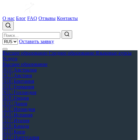
О нас
Блог
FAQ
Отзывы
Контакты
Оставить заявку
Высшее образование
Среднее образование
Языковые курсы
Услуги
Высшее образование
🇦🇺
Австралия
🇦🇹
Австрия
🇬🇧
Британия
🇩🇪
Германия
🇳🇱
Голландия
🇬🇷
Греция
🇩🇰
Дания
🇮🇪
Ирландия
🇪🇸
Испания
🇮🇹
Италия
🇨🇦
Канада
🇨🇾
Кипр
🇵🇹
Португалия