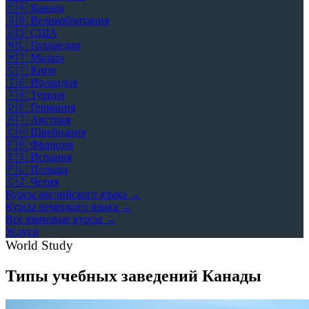
🇨🇦
Канада
🇬🇧
Великобритания
🇺🇸
США
🇳🇱
Голландия
🇲🇹
Мальта
🇨🇾
Кипр
🇮🇪
Ирландия
🇹🇷
Турция
🇩🇪
Германия
🇦🇹
Австрия
🇨🇭
Швейцария
🇫🇷
Франция
🇪🇸
Испания
🇵🇱
Польша
🇨🇿
Чехия
Курсы английского языка →
Курсы немецкого языка →
Все языковые курсы →
Услуги
World Study
Типы учебных заведений Канады