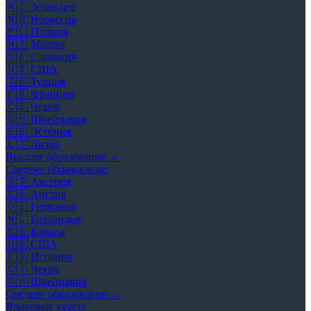
🇳🇿
Зеландия
🇳🇴
Норвегия
🇵🇱
Польша
🇲🇹
Мальта
🇸🇰
Словакия
🇺🇸
США
🇹🇷
Турция
🇫🇷
Франция
🇨🇿
Чехия
🇨🇭
Швейцария
🇪🇪
Эстония
🇱🇹
Литва
Высшее образование →
Среднее образование
🇦🇹
Австрия
🇬🇧
Англия
🇩🇪
Германия
🇳🇱
Голландия
🇨🇦
Канада
🇺🇸
США
🇪🇸
Испания
🇨🇿
Чехия
🇨🇭
Швейцария
Среднее образование →
Языковые курсы