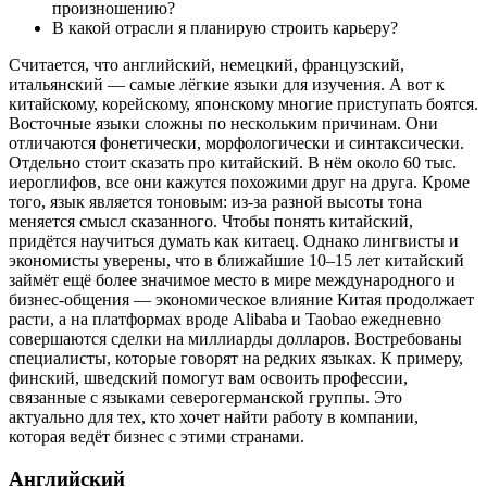
произношению?
В какой отрасли я планирую строить карьеру?
Считается, что английский, немецкий, французский,
итальянский — самые лёгкие языки для изучения. А вот к
китайскому, корейскому, японскому многие приступать боятся.
Восточные языки сложны по нескольким причинам. Они
отличаются фонетически, морфологически и синтаксически.
Отдельно стоит сказать про китайский. В нём около 60 тыс.
иероглифов, все они кажутся похожими друг на друга. Кроме
того, язык является тоновым: из-за разной высоты тона
меняется смысл сказанного. Чтобы понять китайский,
придётся научиться думать как китаец. Однако лингвисты и
экономисты уверены, что в ближайшие 10–15 лет китайский
займёт ещё более значимое место в мире международного и
бизнес-общения — экономическое влияние Китая продолжает
расти, а на платформах вроде Alibaba и Taobao ежедневно
совершаются сделки на миллиарды долларов. Востребованы
специалисты, которые говорят на редких языках. К примеру,
финский, шведский помогут вам освоить профессии,
связанные с языками северогерманской группы. Это
актуально для тех, кто хочет найти работу в компании,
которая ведёт бизнес с этими странами.
Английский