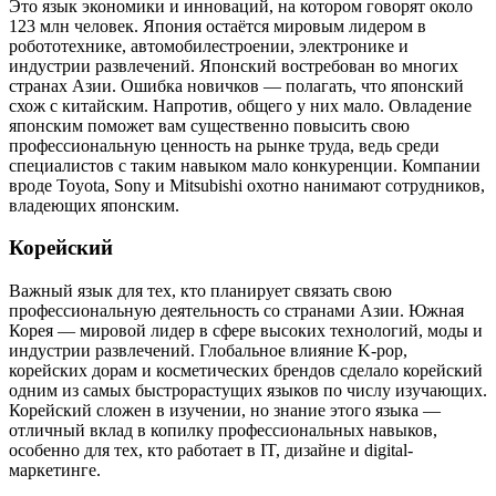
Это язык экономики и инноваций, на котором говорят около
123 млн человек. Япония остаётся мировым лидером в
робототехнике, автомобилестроении, электронике и
индустрии развлечений. Японский востребован во многих
странах Азии. Ошибка новичков — полагать, что японский
схож с китайским. Напротив, общего у них мало. Овладение
японским поможет вам существенно повысить свою
профессиональную ценность на рынке труда, ведь среди
специалистов с таким навыком мало конкуренции. Компании
вроде Toyota, Sony и Mitsubishi охотно нанимают сотрудников,
владеющих японским.
Корейский
Важный язык для тех, кто планирует связать свою
профессиональную деятельность со странами Азии. Южная
Корея — мировой лидер в сфере высоких технологий, моды и
индустрии развлечений. Глобальное влияние K-pop,
корейских дорам и косметических брендов сделало корейский
одним из самых быстрорастущих языков по числу изучающих.
Корейский сложен в изучении, но знание этого языка —
отличный вклад в копилку профессиональных навыков,
особенно для тех, кто работает в IT, дизайне и digital-
маркетинге.