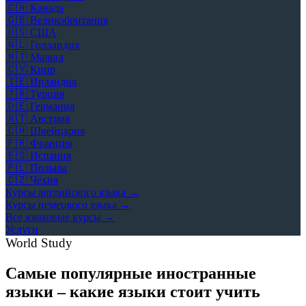
🇨🇦
Канада
🇬🇧
Великобритания
🇺🇸
США
🇳🇱
Голландия
🇲🇹
Мальта
🇨🇾
Кипр
🇮🇪
Ирландия
🇹🇷
Турция
🇩🇪
Германия
🇦🇹
Австрия
🇨🇭
Швейцария
🇫🇷
Франция
🇪🇸
Испания
🇵🇱
Польша
🇨🇿
Чехия
Курсы английского языка →
Курсы немецкого языка →
Все языковые курсы →
Услуги
World Study
Самые популярные иностранные
языки – какие языки стоит учить