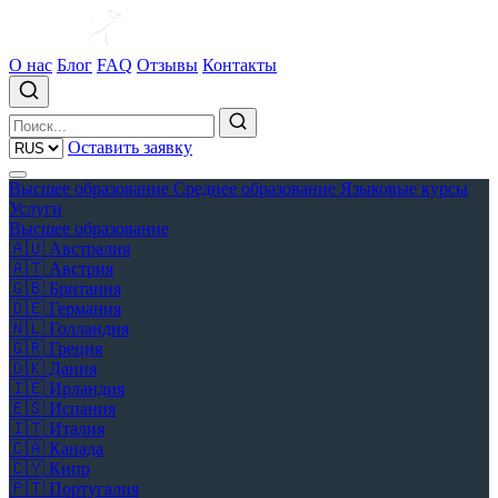
О нас
Блог
FAQ
Отзывы
Контакты
Оставить заявку
Высшее образование
Среднее образование
Языковые курсы
Услуги
Высшее образование
🇦🇺
Австралия
🇦🇹
Австрия
🇬🇧
Британия
🇩🇪
Германия
🇳🇱
Голландия
🇬🇷
Греция
🇩🇰
Дания
🇮🇪
Ирландия
🇪🇸
Испания
🇮🇹
Италия
🇨🇦
Канада
🇨🇾
Кипр
🇵🇹
Португалия