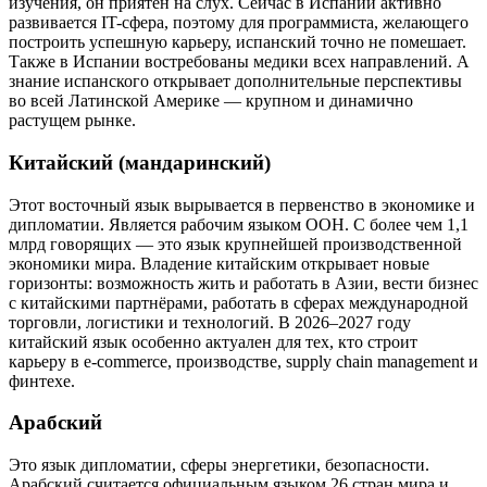
изучения, он приятен на слух. Сейчас в Испании активно
развивается IT-сфера, поэтому для программиста, желающего
построить успешную карьеру, испанский точно не помешает.
Также в Испании востребованы медики всех направлений. А
знание испанского открывает дополнительные перспективы
во всей Латинской Америке — крупном и динамично
растущем рынке.
Китайский (мандаринский)
Этот восточный язык вырывается в первенство в экономике и
дипломатии. Является рабочим языком ООН. С более чем 1,1
млрд говорящих — это язык крупнейшей производственной
экономики мира. Владение китайским открывает новые
горизонты: возможность жить и работать в Азии, вести бизнес
с китайскими партнёрами, работать в сферах международной
торговли, логистики и технологий. В 2026–2027 году
китайский язык особенно актуален для тех, кто строит
карьеру в e-commerce, производстве, supply chain management и
финтехе.
Арабский
Это язык дипломатии, сферы энергетики, безопасности.
Арабский считается официальным языком 26 стран мира и