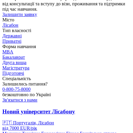
від консультації та вступу до візи, проживання та підтримки
під час навчання.
Залишити заявку
Місто
Лісабон
Тип власності
Державні
Приватні
Форма навчання
MBA
Бакалаврат
Друга вища
Магістратура
Підготовчі
Спеціальність
Залишились питання?
0-800-75-8000
безкоштовно по Україні
Зв'язатися з нами
Новий університет Лісабону
🇵🇹
Португалія, Лісабон
від
7000
EUR/
рік