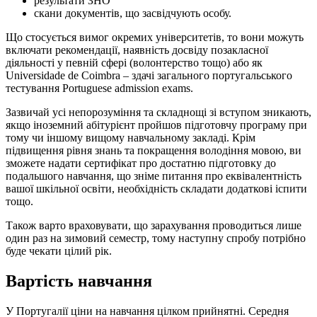
результати ЗНО
скани документів, що засвідчують особу.
Що стосується вимог окремих університетів, то вони можуть
включати рекомендації, наявність досвіду позакласної
діяльності у певній сфері (волонтерство тощо) або як
Universidade de Coimbra – здачі загального португальського
тестування Portuguese admission exams.
Зазвичай усі непорозуміння та складнощі зі вступом зникають,
якщо іноземний абітурієнт пройшов підготовчу програму при
тому чи іншому вищому навчальному закладі. Крім
підвищення рівня знань та покращення володіння мовою, ви
зможете надати сертифікат про достатню підготовку до
подальшого навчання, що зніме питання про еквівалентність
вашої шкільної освіти, необхідність складати додаткові іспити
тощо.
Також варто враховувати, що зарахування проводиться лише
один раз на зимовий семестр, тому наступну спробу потрібно
буде чекати цілий рік.
Вартість навчання
У Португалії ціни на навчання цілком прийнятні. Середня