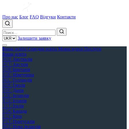
Про нас
Блог
FAQ
Відгуки
Контакти
Залишити заявку
Вища освіта
Середня освіта
Мовні курси
Послуги
Вища освіта
🇦🇺
Австралія
🇦🇹
Австрія
🇬🇧
Британія
🇩🇪
Німеччина
🇳🇱
Голландія
🇬🇷
Греція
🇩🇰
Данія
🇮🇪
Ірландія
🇪🇸
Іспанія
🇮🇹
Італія
🇨🇦
Канада
🇨🇾
Кіпр
🇵🇹
Португалія
🇳🇿
Нова Зеландія