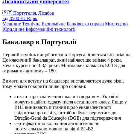
Лісабонський університет
🇵🇹
Португалія, Лісабон
від
3500
EUR/
рік
Медичне
Технічне
Економічне
Банківська справа
Мистецтво
Юридичне
Інформаційні технології
Бакалавр в Португалії
Перший ступінь вищої освіти в Португалії зветься Licenciatura.
Це класичний бакалаврат, який найчастіше займає 4 роки,
хоча є курси і по 3-3,5 роки. Мінімальна кількість ECTS для
отримання диплому – 180.
Вимоги для вступу на бакалавра виставляються дуже різні,
тому можна говорити лише про основні:
атестат про закінчення школи із додатком. Українці
можуть надійти одразу після останнього класу. Якщо у
ВНЗ виникають питання щодо еквівалентності
свідоцтва про освіту, потрібно буде звернутися до
Direção-Geral da Educação (DGE) для підтвердження
сертифікат про володіння англійською чи
португальською мовою на рівні В1-В2