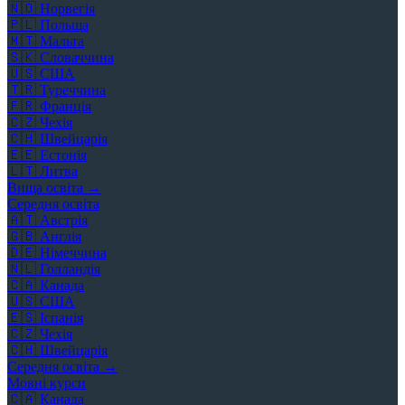
🇳🇴
Норвегія
🇵🇱
Польща
🇲🇹
Мальта
🇸🇰
Словаччина
🇺🇸
США
🇹🇷
Туреччина
🇫🇷
Франція
🇨🇿
Чехія
🇨🇭
Швейцарія
🇪🇪
Естонія
🇱🇹
Литва
Вища освіта →
Середня освіта
🇦🇹
Австрія
🇬🇧
Англія
🇩🇪
Німеччина
🇳🇱
Голландія
🇨🇦
Канада
🇺🇸
США
🇪🇸
Іспанія
🇨🇿
Чехія
🇨🇭
Швейцарія
Середня освіта →
Мовні курси
🇨🇦
Канада