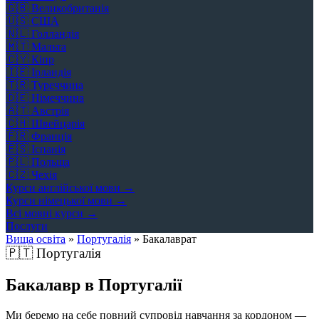
🇬🇧
Великобританія
🇺🇸
США
🇳🇱
Голландія
🇲🇹
Мальта
🇨🇾
Кіпр
🇮🇪
Ірландія
🇹🇷
Туреччина
🇩🇪
Німеччина
🇦🇹
Австрія
🇨🇭
Швейцарія
🇫🇷
Франція
🇪🇸
Іспанія
🇵🇱
Польща
🇨🇿
Чехія
Курси англійської мови →
Курси німецької мови →
Всі мовні курси →
Послуги
Вища освіта
»
Португалія
»
Бакалаврат
🇵🇹
Португалія
Бакалавр в Португалії
Ми беремо на себе повний супровід навчання за кордоном —