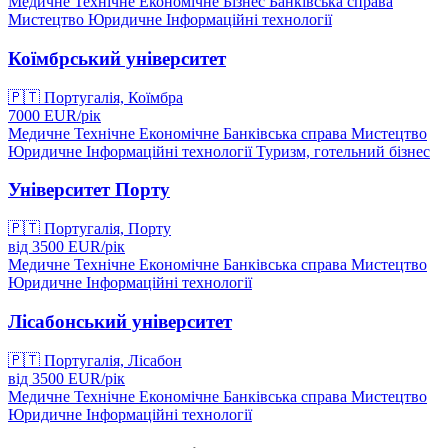
Медичне
Технічне
Економічне
Бізнес
Банківська справа
Мистецтво
Юридичне
Інформаційні технології
Коїмбрський університет
🇵🇹
Португалія, Коїмбра
7000
EUR/
рік
Медичне
Технічне
Економічне
Банківська справа
Мистецтво
Юридичне
Інформаційні технології
Туризм, готельний бізнес
Університет Порту
🇵🇹
Португалія, Порту
від
3500
EUR/
рік
Медичне
Технічне
Економічне
Банківська справа
Мистецтво
Юридичне
Інформаційні технології
Лісабонський університет
🇵🇹
Португалія, Лісабон
від
3500
EUR/
рік
Медичне
Технічне
Економічне
Банківська справа
Мистецтво
Юридичне
Інформаційні технології