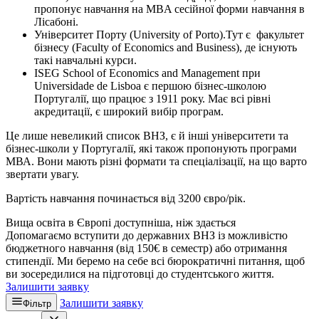
пропонує навчання на MBA сесійної форми навчання в
Лісабоні.
Університет Порту (University of Porto).Тут є факультет
бізнесу (Faculty of Economics and Business), де існують
такі навчальні курси.
ISEG School of Economics and Management при
Universidade de Lisboa є першою бізнес-школою
Португалії, що працює з 1911 року. Має всі рівні
акредитації, є широкий вибір програм.
Це лише невеликий список ВНЗ, є й інші університети та
бізнес-школи у Португалії, які також пропонують програми
МВА. Вони мають різні формати та спеціалізації, на що варто
звертати увагу.
Вартість навчання починається від 3200 євро/рік.
Вища освіта в Європі доступніша, ніж здається
Допомагаємо вступити до державних ВНЗ із можливістю
бюджетного навчання (від 150€ в семестр) або отримання
стипендії. Ми беремо на себе всі бюрократичні питання, щоб
ви зосередилися на підготовці до студентського життя.
Залишити заявку
Залишити заявку
Фільтр