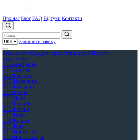
Про нас
Блог
FAQ
Відгуки
Контакти
Залишити заявку
Вища освіта
Середня освіта
Мовні курси
Послуги
Вища освіта
🇦🇺
Австралія
🇦🇹
Австрія
🇬🇧
Британія
🇩🇪
Німеччина
🇳🇱
Голландія
🇬🇷
Греція
🇩🇰
Данія
🇮🇪
Ірландія
🇪🇸
Іспанія
🇮🇹
Італія
🇨🇦
Канада
🇨🇾
Кіпр
🇵🇹
Португалія
🇳🇿
Нова Зеландія