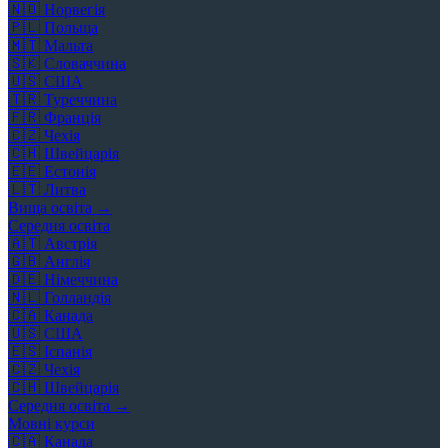
🇳🇴
Норвегія
🇵🇱
Польща
🇲🇹
Мальта
🇸🇰
Словаччина
🇺🇸
США
🇹🇷
Туреччина
🇫🇷
Франція
🇨🇿
Чехія
🇨🇭
Швейцарія
🇪🇪
Естонія
🇱🇹
Литва
Вища освіта →
Середня освіта
🇦🇹
Австрія
🇬🇧
Англія
🇩🇪
Німеччина
🇳🇱
Голландія
🇨🇦
Канада
🇺🇸
США
🇪🇸
Іспанія
🇨🇿
Чехія
🇨🇭
Швейцарія
Середня освіта →
Мовні курси
🇨🇦
Канада