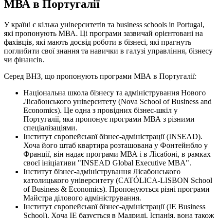
МВА в Португалії
У країні є кілька університетів та business schools in Portugal,
які пропонують МВА. Ці програми зазвичай орієнтовані на
фахівців, які мають досвід роботи в бізнесі, які прагнуть
поглибити свої знання та навички в галузі управління, бізнесу
чи фінансів.
Серед ВНЗ, що пропонують програми МВА в Португалії:
Національна школа бізнесу та адміністрування Нового
Лісабонського університету (Nova School of Business and
Economics). Це одна з провідних бізнес-шкіл у
Португалії, яка пропонує програми МВА з різними
спеціалізаціями.
Інститут європейської бізнес-адміністрації (INSEAD).
Хоча його штаб квартира розташована у Фонтейнбло у
Франції, він надає програми МВА і в Лісабоні, в рамках
своєї ініціативи "INSEAD Global Executive MBA".
Інститут бізнес-адміністрування Лісабонського
католицького університету (CATÓLICA-LISBON School
of Business & Economics). Пропонуються різні програми
Майстра ділового адміністрування.
Інститут європейської бізнес-адміністрації (IE Business
School). Хоча IE базується в Мадриді, Іспанія, вона також