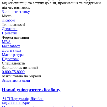
від консультації та вступу до візи, проживання та підтримки
під час навчання.
Залишити заявку
Місто
Лісабон
Тип власності
Державні
Приватні
Форма навчання
MBA
Бакалаврат
Друга вища
Магістратура
Підготовчі
Спеціальність
Залишились питання?
0-800-75-8000
безкоштовно по Україні
Зв'язатися з нами
Новий університет Лісабону
🇵🇹
Португалія, Лісабон
від
7000
EUR/
рік