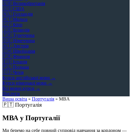
🇬🇧
Великобританія
🇺🇸
США
🇳🇱
Голландія
🇲🇹
Мальта
🇨🇾
Кіпр
🇮🇪
Ірландія
🇹🇷
Туреччина
🇩🇪
Німеччина
🇦🇹
Австрія
🇨🇭
Швейцарія
🇫🇷
Франція
🇪🇸
Іспанія
🇵🇱
Польща
🇨🇿
Чехія
Курси англійської мови →
Курси німецької мови →
Всі мовні курси →
Послуги
Вища освіта
»
Португалія
»
MBA
🇵🇹
Португалія
МВА у Португалії
Ми беремо на себе повний супровід навчання за кордоном —