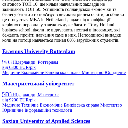
світового ТОП 10, ще кілька навчальних закладів не
залишають ТОП 50. Успішність голландської економіки та
бізнесу багато хто пов'язує з високим рівнем освіти, особливо
це стосується MBA in Netherlands, адже від кваліфікації
керівного персоналу залежить дуже багато. Тому Holland
business school ніколи не відчувають нестачі в іноземцях, які
бажають пройти навчання саме в них. Непоодинокі випадки,
коли на потоці навчається понад 80% зарубіжних студентів.
Erasmus University Rotterdam
🇳🇱
Нідерланди, Роттердам
від
6300
EUR/
рік
Медичне
Економічне
Банківська справа
Мистецтво
Юридичне
Маастрихтський університет
🇳🇱
Нідерланди, Маастрихт
від
9200
EUR/
рік
Медичне
Технічне
Економічне
Банківська справа
Мистецтво
Юридичне
Інформаційні технології
Saxion University of Applied Sciences