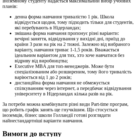
Іноземному студенту надається максимальний вибір учбових
планів:
денна форма навчання тривалістю 1 рік. Школа
відвідується щодня, тому підходить тільки для студентів,
які перебувають в Нідерландах;
змішана форма навчання пропонує різні варіанти:
вечірні заняття, відвідування у вихідні дні, приїзд до
країни 3 рази на рік на 2 тижні. Залежно від вибраного
варіанту, навчання триває 1-1,5 років. Вважається
ідеальним варіантом для тих, хто хоче навчатися без
відриву від виробництва;
Executive MBA для топ-менеджерів. Може бути
спеціалізованим або розширеним, тому його тривалість
варіюється від 1 до 2 років;
дистанційна форма навчання не обмежується
спілкуванням через інтернет, а передбачає відвідування
університету в Нідерландах кілька разів на рік.
За потреби можна комбінувати різні види Part-time програм,
що робить графік занять ще гнучкішим. Що стосується
іноземців, бізнес школи Голландії готові розглядати
найнестандартніші варіанти навчання.
Вимоги до вступу