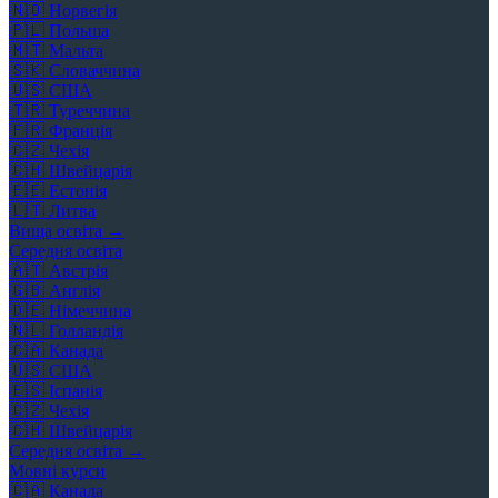
🇳🇴
Норвегія
🇵🇱
Польща
🇲🇹
Мальта
🇸🇰
Словаччина
🇺🇸
США
🇹🇷
Туреччина
🇫🇷
Франція
🇨🇿
Чехія
🇨🇭
Швейцарія
🇪🇪
Естонія
🇱🇹
Литва
Вища освіта →
Середня освіта
🇦🇹
Австрія
🇬🇧
Англія
🇩🇪
Німеччина
🇳🇱
Голландія
🇨🇦
Канада
🇺🇸
США
🇪🇸
Іспанія
🇨🇿
Чехія
🇨🇭
Швейцарія
Середня освіта →
Мовні курси
🇨🇦
Канада