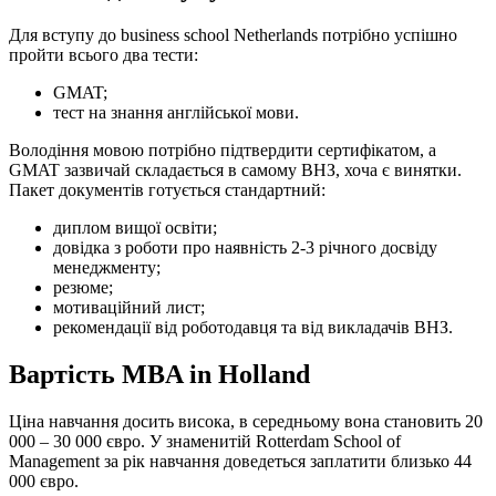
Для вступу до business school Netherlands потрібно успішно
пройти всього два тести:
GMAT;
тест на знання англійської мови.
Володіння мовою потрібно підтвердити сертифікатом, а
GMAT зазвичай складається в самому ВНЗ, хоча є винятки.
Пакет документів готується стандартний:
диплом вищої освіти;
довідка з роботи про наявність 2-3 річного досвіду
менеджменту;
резюме;
мотиваційний лист;
рекомендації від роботодавця та від викладачів ВНЗ.
Вартість MBA in Holland
Ціна навчання досить висока, в середньому вона становить 20
000 – 30 000 євро. У знаменитій Rotterdam School of
Management за рік навчання доведеться заплатити близько 44
000 євро.