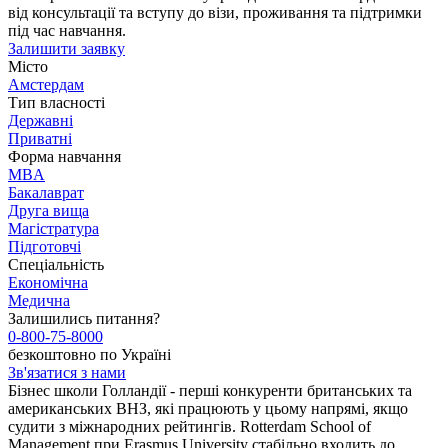
від консультації та вступу до візи, проживання та підтримки
під час навчання.
Залишити заявку
Місто
Амстердам
Тип власності
Державні
Приватні
Форма навчання
MBA
Бакалаврат
Друга вища
Магістратура
Підготовчі
Спеціальність
Економічна
Медична
Залишились питання?
0-800-75-8000
безкоштовно по Україні
Зв'язатися з нами
Бізнес школи Голландії - перші конкуренти британських та
американських ВНЗ, які працюють у цьому напрямі, якщо
судити з міжнародних рейтингів. Rotterdam School of
Management при Erasmus University стабільно входить до