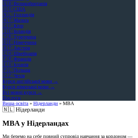
🇬🇧
Великобританія
🇺🇸
США
🇳🇱
Голландія
🇲🇹
Мальта
🇨🇾
Кіпр
🇮🇪
Ірландія
🇹🇷
Туреччина
🇩🇪
Німеччина
🇦🇹
Австрія
🇨🇭
Швейцарія
🇫🇷
Франція
🇪🇸
Іспанія
🇵🇱
Польща
🇨🇿
Чехія
Курси англійської мови →
Курси німецької мови →
Всі мовні курси →
Послуги
Вища освіта
»
Нідерланди
»
MBA
🇳🇱
Нідерланди
MBA у Нідерландах
Ми беремо на себе повний супровід навчання за кордоном —