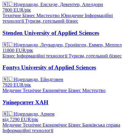
🇳🇱
Нідерланди, Енсхеде, Девентер, Апелдорн
7800
EUR/
рік
Технічне
Бізнес
Мистецтво
Юридичне
Інформаційні
технології
Туризм, готельний бізнес
Stenden University of Applied Sciences
🇳🇱
Нідерланди, Леуварден, Гронінген, Еммен, Меппел
11800
EUR/
рік
Бізнес
Інформаційні технології
Туризм, готельний бізнес
Fontys University of Applied Sciences
🇳🇱
Нідерланди, Ейндговен
7920
EUR/
рік
Медичне
Технічне
Економічне
Бізнес
Мистецтво
Університет ХАН
🇳🇱
Нідерланди, Арнем
від
7290
EUR/
рік
Медичне
Технічне
Економічне
Бізнес
Банківська справа
Інформаційні технології