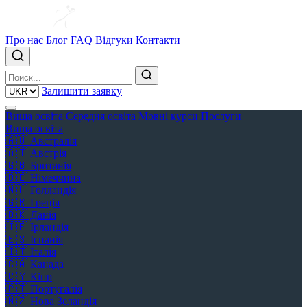
Про нас
Блог
FAQ
Відгуки
Контакти
Залишити заявку
Вища освіта
Середня освіта
Мовні курси
Послуги
Вища освіта
🇦🇺
Австралія
🇦🇹
Австрія
🇬🇧
Британія
🇩🇪
Німеччина
🇳🇱
Голландія
🇬🇷
Греція
🇩🇰
Данія
🇮🇪
Ірландія
🇪🇸
Іспанія
🇮🇹
Італія
🇨🇦
Канада
🇨🇾
Кіпр
🇵🇹
Португалія
🇳🇿
Нова Зеландія