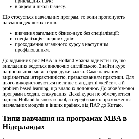
прикладних наук;
в окремій школі бізнесу.
Що стосується навчальних програм, то вони пропонують
навчання декількох типів:
вивчення загальних бізнес-наук без спеціалізації;
спеціалізація з перших днів;
проходження загального курсу з наступним
профілюванням.
До відмінних рис MBA in Holland можна віднести і те, що
викладання ведеться виключно англійською. Знайти курс
національною мовою буде дуже важко. Саме навчання
вирізняється інтерактивністю, превалюванням практики. Для
цього використовуються не лише стандартні «кейси», а й
problem-based learning, що вдало їх доповнює. До обов’язкової
програми входять стажування. Деякі курси не обмежуються
однією Holland business school, а передбачають проходження
навчальних модулів в інших країнах, від ПАР до Китаю.
Типи навчання на програмах MBA в
Нідерландах