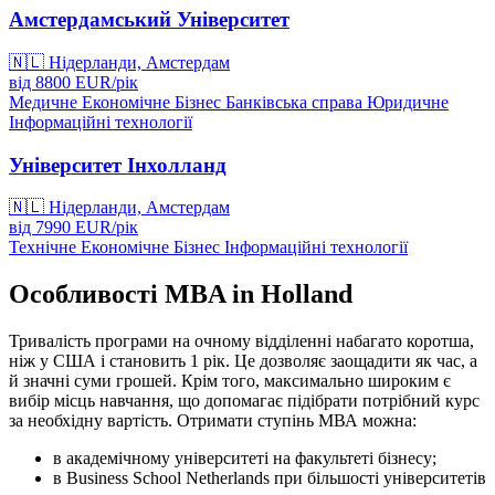
Амстердамський Університет
🇳🇱
Нідерланди, Амстердам
від
8800
EUR/
рік
Медичне
Економічне
Бізнес
Банківська справа
Юридичне
Інформаційні технології
Університет Інхолланд
🇳🇱
Нідерланди, Амстердам
від
7990
EUR/
рік
Технічне
Економічне
Бізнес
Інформаційні технології
Особливості MBA in Holland
Тривалість програми на очному відділенні набагато коротша,
ніж у США і становить 1 рік. Це дозволяє заощадити як час, а
й значні суми грошей. Крім того, максимально широким є
вибір місць навчання, що допомагає підібрати потрібний курс
за необхідну вартість. Отримати ступінь МВА можна:
в академічному університеті на факультеті бізнесу;
в Business School Netherlands при більшості університетів