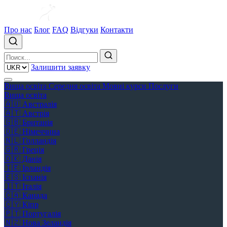
Про нас
Блог
FAQ
Відгуки
Контакти
Залишити заявку
Вища освіта
Середня освіта
Мовні курси
Послуги
Вища освіта
🇦🇺
Австралія
🇦🇹
Австрія
🇬🇧
Британія
🇩🇪
Німеччина
🇳🇱
Голландія
🇬🇷
Греція
🇩🇰
Данія
🇮🇪
Ірландія
🇪🇸
Іспанія
🇮🇹
Італія
🇨🇦
Канада
🇨🇾
Кіпр
🇵🇹
Португалія
🇳🇿
Нова Зеландія