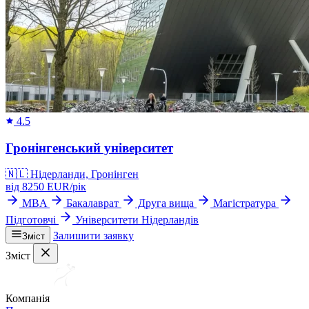
4.5
Гронінгенський університет
🇳🇱
Нідерланди, Гронінген
від
8250
EUR/
рік
MBA
Бакалаврат
Друга вища
Магістратура
Підготовчі
Університети Нідерландів
Залишити заявку
Зміст
Зміст
Компанія