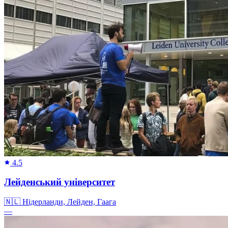
4.5
Лейденський університет
🇳🇱
Нідерланди, Лейден, Гаага
—