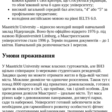
кожної країни є свої критерії, що стосуються українців,
то обов’язковий хоча б один курс університету;
високий загальний середній бал атестата, “4” або “5” за
профільними предметами;
володіння англійською мовою на рівні IELTS 6.0.
Maastricht University – відносно молодий вищий навчальний
заклад Нідерландів. Воно було офіційно відкрито 1976 р. під
назвою Rijksuniversiteit Limburg, а Маастрихтським
університетом стало 1996 р. Термін подання документів – до 1
квітня. Навчальний рік розпочинається 1 вересня.
Умови проживання
У Maastricht University немає власних гуртожитків, але ВНЗ
щільно співпрацює із мережами студентських резиденцій.
Завдяки цьому ви можете отримати житло в будь-якій частині
міста. Можливе двомісне чи одиночне розселення. Також тут є
понад 8000 пропозицій від приватних домовласників, готових
здати як кімнату в сім’ї, що приймає, так і цілий особняк. Для
проведення дозвілля Маастрихт – ідеальне місто. Тут маса
різних кафе з дивовижними панорамами, доглянуті парки,
сади та набережні. Університет готовий забезпечити всім
необхідним для гармонійного розвитку особистості: фітнес
залами, спортивними майданчиками, творчими майстернями