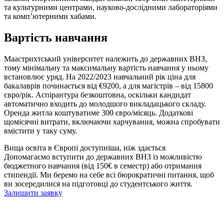
та культурними центрами, науково-дослідними лабораторіями
та комп’ютерними хабами.
Вартість навчання
Маастрихтський університет належить до державних ВНЗ,
тому мінімальну та максимальну вартість навчання у ньому
встановлює уряд. На 2022/2023 навчальний рік ціна для
бакалаврів починається від €9200, а для магістрів – від 15800
євро/рік. Аспірантура безкоштовна, оскільки кандидат
автоматично входить до молодшого викладацького складу.
Оренда житла коштуватиме 300 євро/місяць. Додаткові
щомісячні витрати, включаючи харчування, можна спробувати
вмістити у таку суму.
Вища освіта в Європі доступніша, ніж здається
Допомагаємо вступити до державних ВНЗ із можливістю
бюджетного навчання (від 150€ в семестр) або отримання
стипендії. Ми беремо на себе всі бюрократичні питання, щоб
ви зосередилися на підготовці до студентського життя.
Залишити заявку