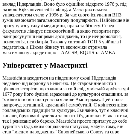
заклад Нідерландів. Воно було офіційно відкрито 1976 р. під
назвою Rijksuniversiteit Limburg, а Маастрихтським
університетом стало у 1996 р. За час свого існування ВНЗ
зумів завоювати загальносвітову популярність. Найбільше він
просунувся у галузі медицини, права та бізнесу. Серед
факультетів лідирує психологічний, а якщо говорити про
найпросунутіші напрями досліджень, то це нейробіологія,
психологія, психіатрія. Також у світовий ТОП 5 увійшла і
педагогіка, а Школа бізнесу та економіки отримала
максимальну акредитацію – AACSB, EQUIS та AMBA.
Університет у Маастрихті
Maastricht знаходиться на південному сході Нідерландів,
недалеко від кордону з Бельгією. Це старовинне місто з
цікавою історією, що залишила свій слід у міській архітектурі.
1677 року його будівлі зараховані до культурної спадщини, за
їх кількістю він поступається лише Амстердаму. Цей поліс
напрочуд затишний, красивий і самобутній. Є квінтесенцією
голландських традицій та культури. Звичайно, тут є класичні
канали, бруковані вулички та ошатні будиночки. Є як готика,
так і ренесанс або бароко. Maastricht просто притягує до себе
туристів з будь-яким соціальним статусом, мабуть тому, він
став “місцем народження” Європейського Союзу та євро.