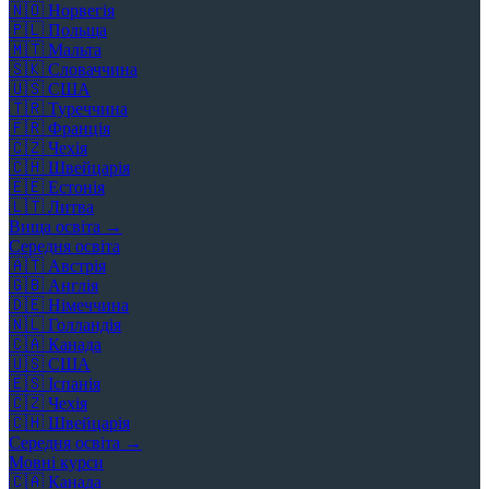
🇳🇴
Норвегія
🇵🇱
Польща
🇲🇹
Мальта
🇸🇰
Словаччина
🇺🇸
США
🇹🇷
Туреччина
🇫🇷
Франція
🇨🇿
Чехія
🇨🇭
Швейцарія
🇪🇪
Естонія
🇱🇹
Литва
Вища освіта →
Середня освіта
🇦🇹
Австрія
🇬🇧
Англія
🇩🇪
Німеччина
🇳🇱
Голландія
🇨🇦
Канада
🇺🇸
США
🇪🇸
Іспанія
🇨🇿
Чехія
🇨🇭
Швейцарія
Середня освіта →
Мовні курси
🇨🇦
Канада