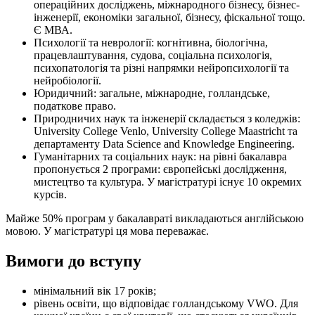
операційних досліджень, міжнародного бізнесу, бізнес-
інженерії, економіки загальної, бізнесу, фіскальної тощо.
Є МВА.
Психології та неврології: когнітивна, біологічна,
працевлаштування, судова, соціальна психологія,
психопатологія та різні напрямки нейропсихології та
нейробіології.
Юридичний: загальне, міжнародне, голландське,
податкове право.
Природничих наук та інженерії складається з коледжів:
University College Venlo, University College Maastricht та
департаменту Data Science and Knowledge Engineering.
Гуманітарних та соціальних наук: на рівні бакалавра
пропонується 2 програми: європейські дослідження,
мистецтво та культура. У магістратурі існує 10 окремих
курсів.
Майже 50% програм у бакалавраті викладаються англійською
мовою. У магістратурі ця мова переважає.
Вимоги до вступу
мінімальний вік 17 років;
рівень освіти, що відповідає голландському VWO. Для