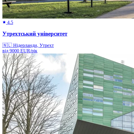
4.5
Утрехтський університет
🇳🇱
Нідерланди, Утрехт
від
9000
EUR/
рік