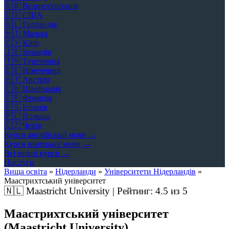
🇬🇧
Великобританія
🇺🇸
США
🇳🇱
Голландія
🇲🇹
Мальта
🇨🇾
Кіпр
🇮🇪
Ірландія
🇹🇷
Туреччина
🇩🇪
Німеччина
🇦🇹
Австрія
🇨🇭
Швейцарія
🇫🇷
Франція
🇪🇸
Іспанія
🇵🇱
Польща
🇨🇿
Чехія
Курси англійської мови →
Курси німецької мови →
Всі мовні курси →
Послуги
Вища освіта
»
Нідерланди
»
Університети Нідерландів
»
Маастрихтський університет
🇳🇱
Maastricht University | Рейтинг:
4.5
из 5
Маастрихтський університет
(Maastricht University)